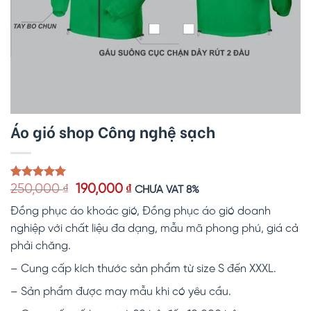
Áo gió shop Công nghệ sạch
Giá
Giá
5.00
1
trên 5
250,000
₫
190,000
₫
CHƯA VAT 8%
dựa trên
gốc
hiện
đánh giá
Đồng phục áo khoác gió, Đồng phục áo gió doanh
là:
tại
250,000 ₫.
là:
nghiệp với chất liệu đa dạng, mẫu mã phong phú, giá cả
190,000 ₫.
phải chăng.
– Cung cấp kích thước sản phẩm từ size S đến XXXL.
– Sản phẩm được may mẫu khi có yêu cầu.