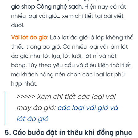
gió shop Công nghệ sạch.
Hiện nay có rất
nhiều loại vải gió… xem chi tiết tại bài viết
dưới.
Vải lót áo gió
: Lớp lót áo gió là lớp không thể
thiếu trong áo gió. Có nhiều loại vải làm lót
áo gió như: lót lụa, lót lưới, lót nỉ và nót
bông. Tùy theo yêu cầu và điều kiện thời tiết
mà khách hàng nên chọn các loại lót phù
hợp nhất.
>>>>> Xem chi tiết các loại vải
may áo gió:
các loại vải gió và
lót áo gió
5. Các bước đặt in thêu khi đồng phục