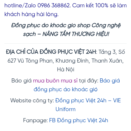
hotline/Zalo 0986 368862. Cam kết 100% sẽ làm
khách hàng hài lòng.
Đồng phục áo khoác gió shop Công nghệ
sạch – NÂNG TẦM THƯƠNG HIỆU!
ĐỊA CHỈ CỦA ĐỒNG PHỤC VIỆT 24H
: Tầng 3, Số
627 Vũ Tông Phan, Khương Đình, Thanh Xuân,
Hà Nội
Báo giá
mua buôn mua sỉ
tại đây:
Báo giá
đồng phục áo khoác gió
Website công ty:
Đồng phục Việt 24h – VIE
Uniform
Fanpage:
FB Đồng phục Việt 24h