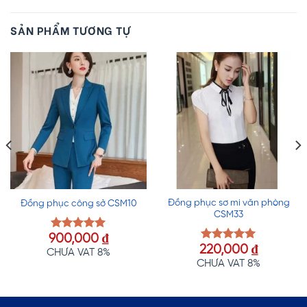
SẢN PHẨM TƯƠNG TỰ
Đồng phục sơ mi văn phòng
Đồng phục công sở CSM10
CSM33
iá
900,000
₫
Được xếp
220,000
₫
hạng
5.00
Được xếp
ện
CHƯA VAT 8%
5 sao
hạng
5.00
i
CHƯA VAT 8%
5 sao
:
,000 ₫.