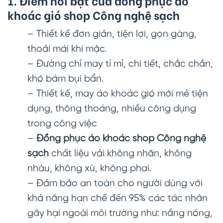
1. Điểm nổi bật của đồng phục áo
khoác gió shop Công nghệ sạch
– Thiết kế đơn giản, tiện lợi, gọn gàng,
thoải mái khi mặc.
– Đường chỉ may tỉ mỉ, chi tiết, chắc chắn,
khó bám bụi bẩn.
– Thiết kế, may áo khoác gió mới mẻ tiện
dụng, thông thoáng, nhiều công dụng
trong công việc
–
Đồng phục áo khoác shop Công nghệ
sạch
chất liệu vải không nhăn, không
nhàu, không xù, không phai.
– Đảm bảo an toàn cho người dùng với
khả năng hạn chế đến 95% các tác nhân
gây hại ngoài môi trường như: nắng nóng,