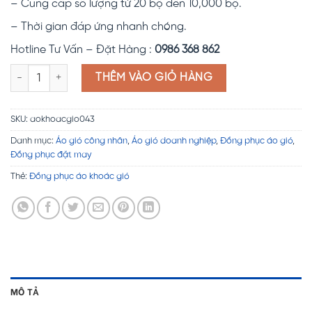
– Cung cấp số lượng từ 20 bộ đến 10,000 bộ.
– Thời gian đáp ứng nhanh chóng.
Hotline Tư Vấn – Đặt Hàng :
0986 368 862
Áo gió shop Công nghệ sạch số lượng
THÊM VÀO GIỎ HÀNG
SKU:
aokhoacgio043
Danh mục:
Áo gió công nhân
,
Áo gió doanh nghiệp
,
Đồng phục áo gió
,
Đồng phục đặt may
Thẻ:
Đồng phục áo khoác gió
MÔ TẢ