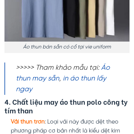
Áo thun bán sẵn có cổ tại vie uniform
>>>>> Tham khảo mẫu tại:
Áo
thun may sẵn
,
in áo thun lấy
ngay
4. Chất liệu may
áo thun polo công ty
tím than
Vải thun trơn
: Loại vải này được dệt theo
phương pháp cơ bản nhất là kiểu dệt kim