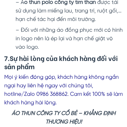
– Á
o thun polo công ty tím than
được tái
sử dụng làm miếng lau, trang trí, ruột gối,…
hạn chế tác hại đến môi trường.
– Đối với những áo đồng phục mới có hình
in logo nên là ép lại và hạn chế giặt vò
vào logo.
7.Sự hài lòng của khách hàng đối với
sản phẩm
Mọi ý kiến đóng góp, khách hàng không ngần
ngại hay liên hệ ngay với chúng tôi,
hotline/Zalo 0986 368862. Cam kết 100% sẽ làm
khách hàng hài lòng.
ÁO THUN CÔNG TY CỔ BẺ –
KHẲNG ĐỊNH
THƯƠNG HIỆU!