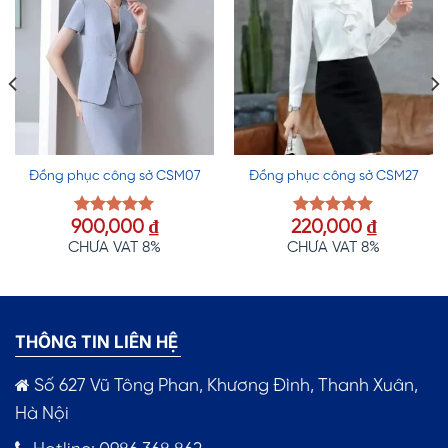
Đồng phục công sở CSM07
Đồng phục công sở CSM27
iá
900,000
₫
220,000
₫
Được xếp
Được xếp
hạng
5.00
hạng
5.00
ện
CHƯA VAT 8%
CHƯA VAT 8%
5 sao
5 sao
i
:
,000 ₫.
THÔNG TIN LIÊN HỆ
Số 627 Vũ Tông Phan, Khương Đình, Thanh Xuân,
Hà Nội