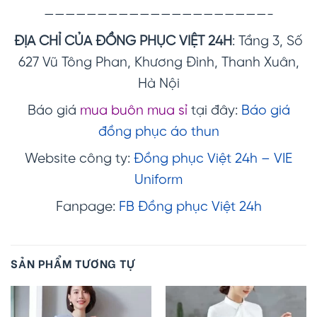
—————————————————————-
ĐỊA CHỈ CỦA ĐỒNG PHỤC VIỆT 24H
: Tầng 3, Số
627 Vũ Tông Phan, Khương Đình, Thanh Xuân,
Hà Nội
Báo giá
mua buôn mua sỉ
tại đây:
Báo giá
đồng phục áo thun
Website công ty:
Đồng phục Việt 24h – VIE
Uniform
Fanpage:
FB Đồng phục Việt 24h
SẢN PHẨM TƯƠNG TỰ