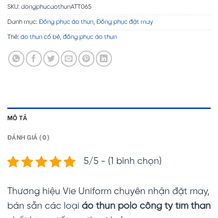
SKU:
dongphucaothunATT065
Danh mục:
Đồng phục áo thun
,
Đồng phục đặt may
Thẻ:
áo thun cổ bẻ
,
đồng phục áo thun
MÔ TẢ
ĐÁNH GIÁ (0)
5/5 - (1 bình chọn)
Thương hiệu Vie Uniform chuyên nhận đặt may,
bán sẵn các loại
áo thun polo công ty tím than