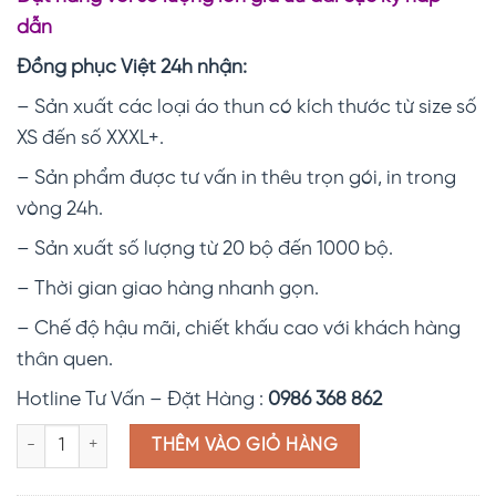
dẫn
Đồng phục Việt 24h nhận:
– Sản xuất các loại áo thun có kích thước từ size số
XS đến số XXXL+.
– Sản phẩm được tư vấn in thêu trọn gói, in trong
vòng 24h.
– Sản xuất số lượng từ 20 bộ đến 1000 bộ.
– Thời gian giao hàng nhanh gọn.
– Chế độ hậu mãi, chiết khấu cao với khách hàng
thân quen.
Hotline Tư Vấn – Đặt Hàng :
0986 368 862
Áo thun công ty tím than ATT065 số lượng
THÊM VÀO GIỎ HÀNG