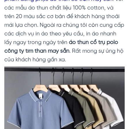
các mẫu áo thun chất liệu 100% cotton, và
trên 20 màu sắc cơ bản để khách hàng thoải
mái lựa chọn. Ngoài ra chúng tôi còn cung cấp
các dịch vụ in áo theo yêu cầu, in áo nhanh
lấy ngay trong ngày trên
áo thun cổ trụ polo
công ty tím than
may sẵn
. Rất mong sự ủng hộ
của khách hàng gần xa.