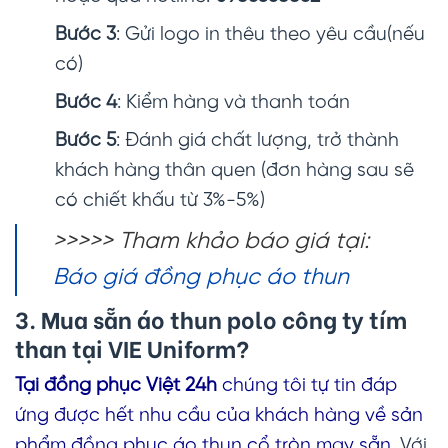
Bước 3
: Gửi logo in thêu theo yêu cầu(nếu
có)
Bước 4
: Kiểm hàng và thanh toán
Bước 5
: Đánh giá chất lượng, trở thành
khách hàng thân quen (đơn hàng sau sẽ
có chiết khấu từ 3%-5%)
>>>>> Tham khảo báo giá tại:
Báo giá đồng phục áo thun
3. Mua sẵn
áo thun polo công ty tím
than
tại VIE Uniform?
Tại đồng phục Việt 24h
chúng tôi tự tin đáp
ứng được hết nhu cầu của khách hàng về sản
phẩm đồng phục áo thun cổ tròn may sẵn
. Với