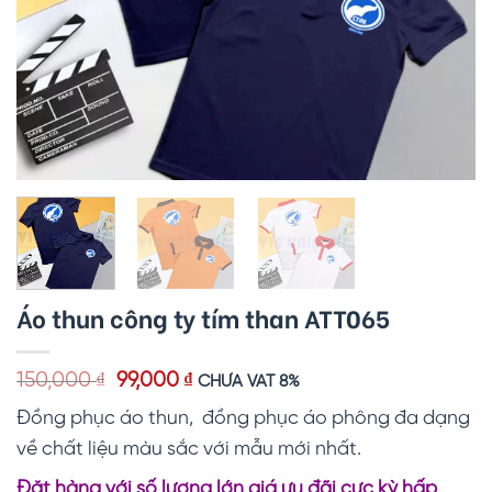
Áo thun công ty tím than ATT065
Giá
Giá
150,000
₫
99,000
₫
CHƯA VAT 8%
gốc
hiện
Đồng phục áo thun, đồng phục áo phông đa dạng
là:
tại
150,000 ₫.
là:
về chất liệu màu sắc với mẫu mới nhất.
99,000 ₫.
Đặt hàng với số lượng lớn giá ưu đãi cực kỳ hấp