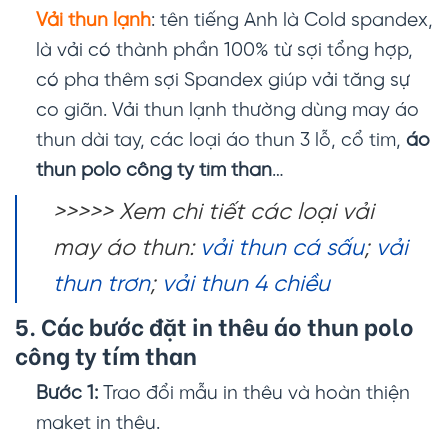
Vải thun lạnh
: tên tiếng Anh là Cold spandex,
là vải có thành phần 100% từ sợi tổng hợp,
có pha thêm sợi Spandex giúp vải tăng sự
co giãn. Vải thun lạnh thường dùng may áo
thun dài tay, các loại áo thun 3 lỗ, cổ tim,
áo
thun polo công ty tím than
…
>>>>> Xem chi tiết các loại vải
may áo thun:
vải thun cá sấu
;
vải
thun trơn
;
vải thun 4 chiều
5. Các bước đặt in thêu
áo thun polo
công ty tím than
Bước 1:
Trao đổi mẫu in thêu và hoàn thiện
maket in thêu.