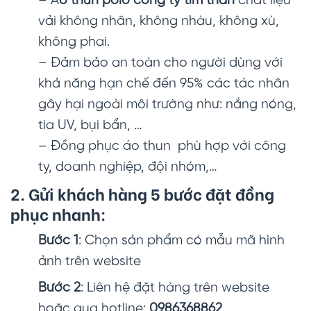
– Á
o thun polo công ty tím than
chất liệu
vải không nhăn, không nhàu, không xù,
không phai.
– Đảm bảo an toàn cho người dùng với
khả năng hạn chế đến 95% các tác nhân
gây hại ngoài môi trường như: nắng nóng,
tia UV, bụi bẩn, …
– Đồng phục áo thun phù hợp với công
ty, doanh nghiệp, đội nhóm,…
2. Gửi khách hàng 5 bước đặt đồng
phục nhanh:
Bước 1
: Chọn sản phẩm có mẫu mã hình
ảnh trên website
Bước 2
: Liên hệ đặt hàng trên website
hoặc qua hotline:
0986368862