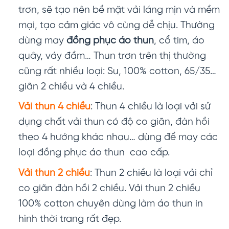
trơn, sẽ tạo nên bề mặt vải láng mịn và mềm
mại, tạo cảm giác vô cùng dễ chịu. Thường
dùng may
đồng phục áo thun
, cổ tim, áo
quây, váy đầm… Thun trơn trên thị thường
cũng rất nhiều loại: Su, 100% cotton, 65/35…
giãn 2 chiều và 4 chiều.
Vải thun 4 chiều
: Thun 4 chiều là loại vải sử
dụng chất vải thun có độ co giãn, đàn hồi
theo 4 hướng khác nhau… dùng để may các
loại đồng phục áo thun cao cấp.
Vải thun 2 chiều
: Thun 2 chiều là loại vải chỉ
co giãn đàn hồi 2 chiều. Vải thun 2 chiều
100% cotton chuyên dùng làm áo thun in
hình thời trang rất đẹp.