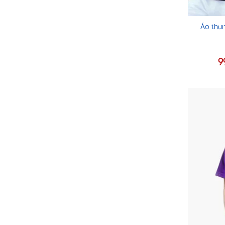
Áo thu
9