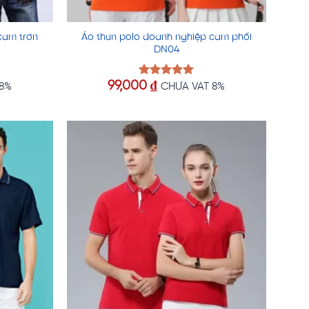
cam trơn
Áo thun polo doanh nghiệp cam phối
DN04
99,000
₫
Được xếp
 8%
CHƯA VAT 8%
hạng
5.00
5 sao