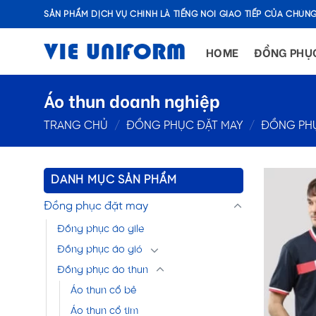
Skip
SẢN PHẨM DỊCH VỤ CHÍNH LÀ TIẾNG NÓI GIAO TIẾP CỦA CHÚNG
to
content
HOME
ĐỒNG PHỤ
Áo thun doanh nghiệp
TRANG CHỦ
/
ĐỒNG PHỤC ĐẶT MAY
/
ĐỒNG PH
DANH MỤC SẢN PHẨM
Đồng phục đặt may
Đồng phục áo gile
Đồng phục áo gió
Đồng phục áo thun
Áo thun cổ bẻ
Áo thun cổ tim