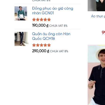
CHƯA VAT 8%
là:
tại
Đồng phục áo gió công
150,000 ₫.
là:
nhân GCN01
99,000 ₫.
Áo thun 
Được xếp
190,000
₫
CHƯA VAT 8%
hạng
5.00
5 sao
9
Quần âu ống côn Hàn
Quốc QCM18
Được xếp
290,000
₫
CHƯA VAT 8%
hạng
5.00
5 sao