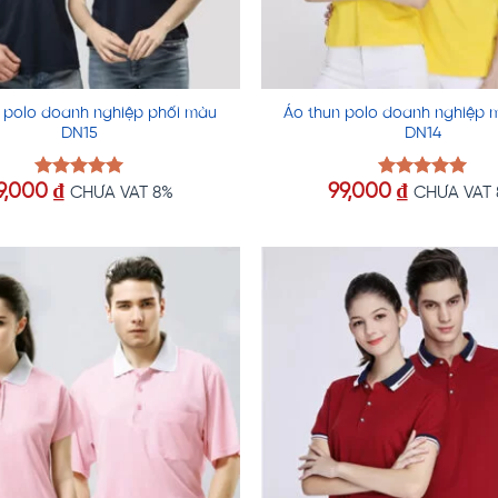
 polo doanh nghiệp phối màu
Áo thun polo doanh nghiệp 
DN15
DN14
9,000
₫
99,000
₫
Được xếp
Được xếp
CHƯA VAT 8%
CHƯA VAT
hạng
5.00
hạng
5.00
5 sao
5 sao