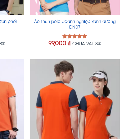
đen phối
Áo thun polo doanh nghiệp xanh dương
DN07
99,000
₫
Được xếp
 8%
CHƯA VAT 8%
hạng
5.00
5 sao