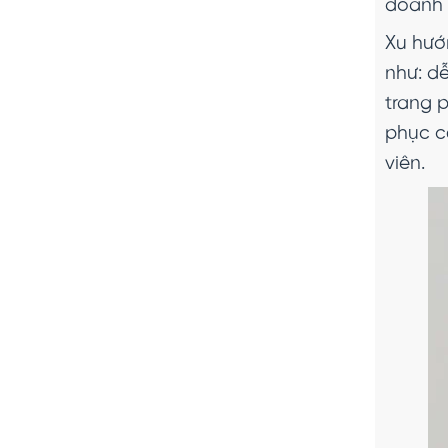
doanh 
Xu hướ
như: dễ
trang 
phục c
viên.