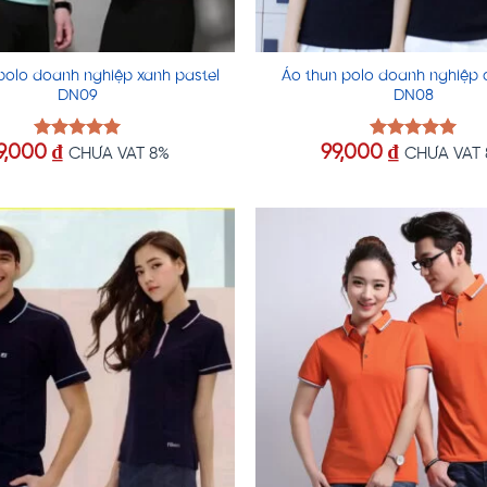
polo doanh nghiệp xanh pastel
Áo thun polo doanh nghiệp 
DN09
DN08
9,000
₫
99,000
₫
Được xếp
Được xếp
CHƯA VAT 8%
CHƯA VAT
hạng
5.00
hạng
5.00
5 sao
5 sao