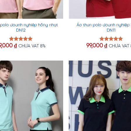
 polo doanh nghiệp hồng nhạt
Áo thun polo doanh nghiệp
DN12
DN11
9,000
₫
99,000
₫
Được xếp
Được xếp
CHƯA VAT 8%
CHƯA VAT
hạng
5.00
hạng
5.00
5 sao
5 sao