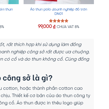
tím than
Áo thun polo doanh nghiệp đỏ trơn
DN01
99,000
₫
Được xếp
 8%
CHƯA VAT 8%
hạng
5.00
5 sao
ốt, rất thích hợp khi sử dụng làm đồng
oanh nghiệp công sở rất được ưa chuộng.
hun có cổ và áo thun không cổ. Cùng đồng
 công sở là gì?
iệu cotton, hoặc thành phần cotton cao
chịu. Thiết kế cơ bản của áo thun công ty
hông cổ. Áo thun được in thêu logo giúp