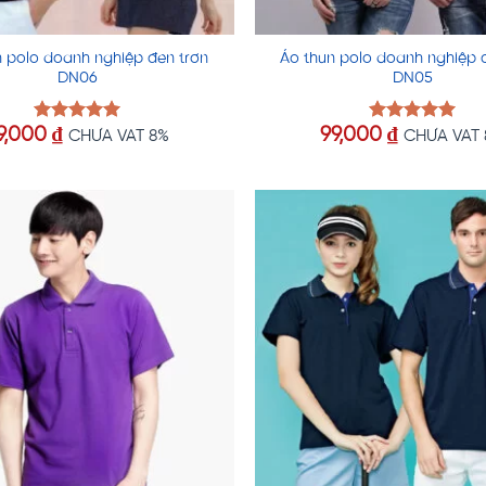
n polo doanh nghiệp đen trơn
Áo thun polo doanh nghiệp 
DN06
DN05
9,000
₫
99,000
₫
Được xếp
Được xếp
CHƯA VAT 8%
CHƯA VAT
hạng
5.00
hạng
5.00
5 sao
5 sao