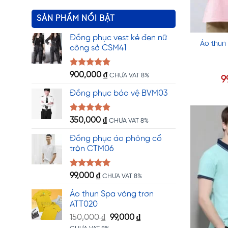
SẢN PHẨM NỔI BẬT
Đồng phục vest kẻ đen nữ
Áo thun
công sở CSM41
Được xếp
900,000
₫
CHƯA VAT 8%
9
hạng
5.00
5 sao
Đồng phục bảo vệ BVM03
Được xếp
350,000
₫
CHƯA VAT 8%
hạng
5.00
5 sao
Đồng phục áo phông cổ
tròn CTM06
Được xếp
99,000
₫
CHƯA VAT 8%
hạng
5.00
5 sao
Áo thun Spa vàng trơn
ATT020
Giá
Giá
150,000
₫
99,000
₫
gốc
hiện