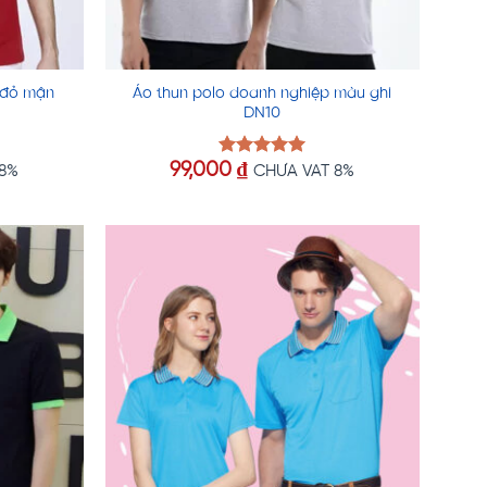
 đỏ mận
Áo thun polo doanh nghiệp màu ghi
DN10
99,000
₫
Được xếp
 8%
CHƯA VAT 8%
hạng
5.00
5 sao