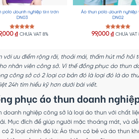
n polo doanh nghiệp tím trơn
Áo thun polo doanh nghiệp 
DN03
DN02
9,000
₫
99,000
₫
Được xếp
Được xếp
CHƯA VAT 8%
CHƯA VAT
hạng
5.00
hạng
5.00
5 sao
5 sao
 với ưu điểm rộng rãi, thoải mái, thấm hút mồ hôi t
ho nhân viên công sở. Vì thế đồng phục áo thun d
ng công sở có 2 loại cơ bản đó là loại đó là áo t
ệt 24h tìm hiểu kỹ hơn dưới bài viết.
ồng phục áo thun doanh nghiệp
n doanh nghiệp công sở là loại áo thun với chất l
vải. Mục đích để giúp người mặc thoáng mát, và dễ 
có 2 loại chính đó là: Áo thun có bẻ và áo thun k