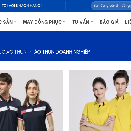
Tìm
 TÔI VỚI KHÁCH HÀNG !
kiếm:
C SẴN
MAY ĐỒNG PHỤC
TƯ VẤN
BÁO GIÁ
LI
ỤC ÁO THUN
/
ÁO THUN DOANH NGHIỆP