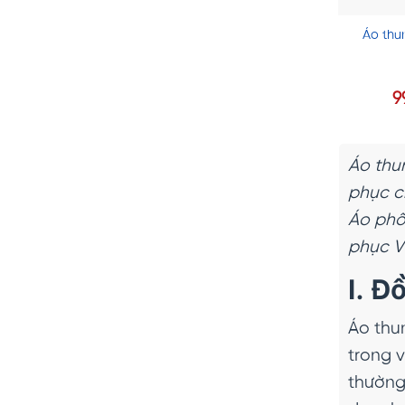
Áo thu
9
Áo thun
phục c
Áo phô
phục Vi
I. Đ
Áo thu
trong 
thường 