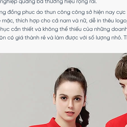
nghiệp quảng bá thương hiệu rộng rãi.
ng đồng phuc áo thun công công sở hiện nay cực 
 mặc, thích hợp cho cả nam và nữ, dễ in thêu logo
phục cần thiết và không thể thiếu của những doanh
òn có giá thành rẻ và làm được với số lượng nhỏ. 