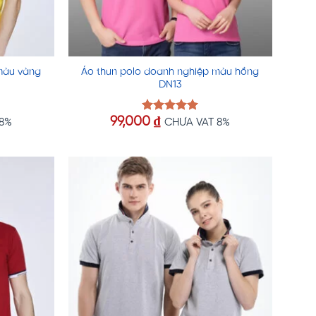
màu vàng
Áo thun polo doanh nghiệp màu hồng
DN13
99,000
₫
Được xếp
 8%
CHƯA VAT 8%
hạng
5.00
5 sao