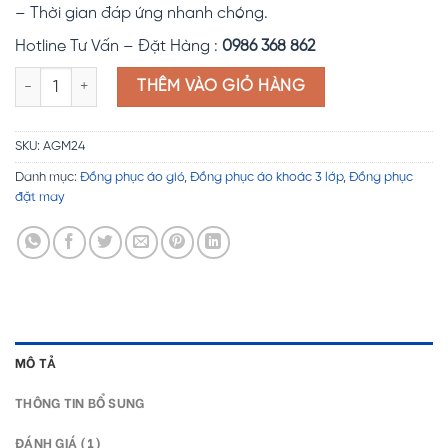
– Thời gian đáp ứng nhanh chóng.
Hotline Tư Vấn – Đặt Hàng :
0986 368 862
Đồng phục áo gió AGM24 số lượng
THÊM VÀO GIỎ HÀNG
SKU:
AGM24
Danh mục:
Đồng phục áo gió
,
Đồng phục áo khoác 3 lớp
,
Đồng phục
đặt may
MÔ TẢ
THÔNG TIN BỔ SUNG
ĐÁNH GIÁ (1)