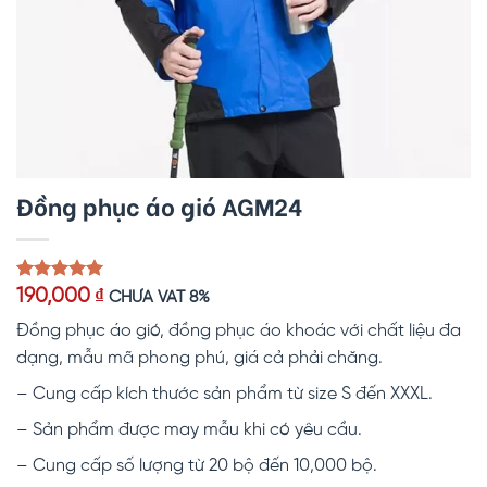
Đồng phục áo gió AGM24
5.00
1
trên 5
190,000
₫
CHƯA VAT 8%
dựa trên
đánh giá
Đồng phục áo gió, đồng phục áo khoác với chất liệu đa
dạng, mẫu mã phong phú, giá cả phải chăng.
– Cung cấp kích thước sản phẩm từ size S đến XXXL.
– Sản phẩm được may mẫu khi có yêu cầu.
– Cung cấp số lượng từ 20 bộ đến 10,000 bộ.