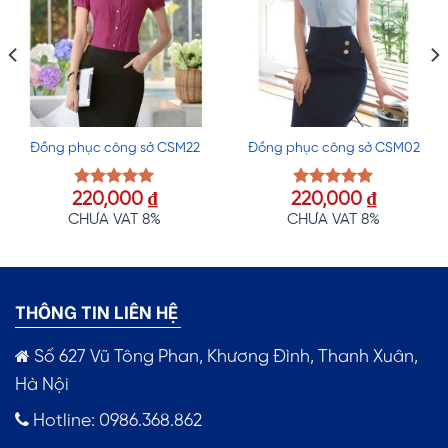
Đồng phục công sở CSM22
Đồng phục công sở CSM02
220,000
₫
220,000
₫
Được xếp
Được xếp
hạng
5.00
hạng
5.00
CHƯA VAT 8%
CHƯA VAT 8%
5 sao
5 sao
THÔNG TIN LIÊN HỆ
Số 627 Vũ Tông Phan, Khương Đình, Thanh Xuân,
Hà Nội
Hotline: 0986.368.862