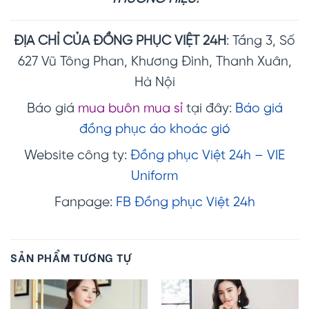
ĐỊA CHỈ CỦA ĐỒNG PHỤC VIỆT 24H
: Tầng 3, Số
627 Vũ Tông Phan, Khương Đình, Thanh Xuân,
Hà Nội
Báo giá
mua buôn mua sỉ
tại đây:
Báo giá
đồng phục áo khoác gió
Website công ty:
Đồng phục Việt 24h – VIE
Uniform
Fanpage:
FB Đồng phục Việt 24h
SẢN PHẨM TƯƠNG TỰ