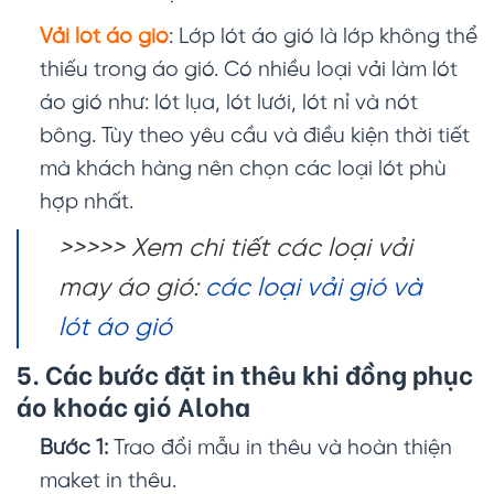
Vải lót áo gió
: Lớp lót áo gió là lớp không thể
thiếu trong áo gió. Có nhiều loại vải làm lót
áo gió như: lót lụa, lót lưới, lót nỉ và nót
bông. Tùy theo yêu cầu và điều kiện thời tiết
mà khách hàng nên chọn các loại lót phù
hợp nhất.
>>>>> Xem chi tiết các loại vải
may áo gió:
các loại vải gió và
lót áo gió
5. Các bước đặt in thêu khi đồng phục
áo khoác gió Aloha
Bước 1:
Trao đổi mẫu in thêu và hoàn thiện
maket in thêu.