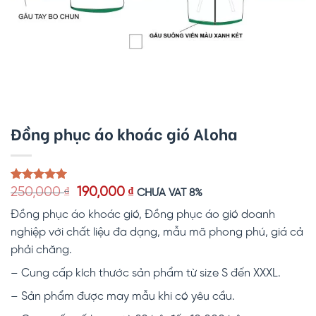
Đồng phục áo khoác gió Aloha
Giá
Giá
5.00
1
trên 5
250,000
₫
190,000
₫
CHƯA VAT 8%
dựa trên
gốc
hiện
đánh giá
Đồng phục áo khoác gió, Đồng phục áo gió doanh
là:
tại
250,000 ₫.
là:
nghiệp với chất liệu đa dạng, mẫu mã phong phú, giá cả
190,000 ₫.
phải chăng.
– Cung cấp kích thước sản phẩm từ size S đến XXXL.
– Sản phẩm được may mẫu khi có yêu cầu.