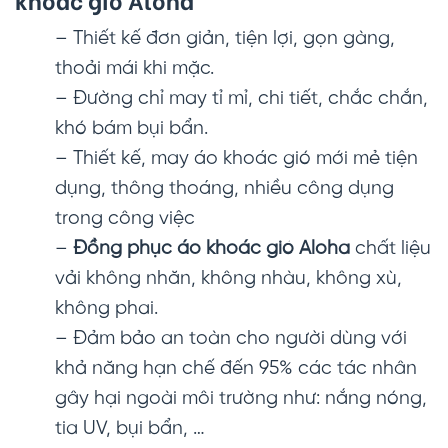
– Thiết kế đơn giản, tiện lợi, gọn gàng,
thoải mái khi mặc.
– Đường chỉ may tỉ mỉ, chi tiết, chắc chắn,
khó bám bụi bẩn.
– Thiết kế, may áo khoác gió mới mẻ tiện
dụng, thông thoáng, nhiều công dụng
trong công việc
–
Đồng phục áo khoác gió Aloha
chất liệu
vải không nhăn, không nhàu, không xù,
không phai.
– Đảm bảo an toàn cho người dùng với
khả năng hạn chế đến 95% các tác nhân
gây hại ngoài môi trường như: nắng nóng,
tia UV, bụi bẩn, …