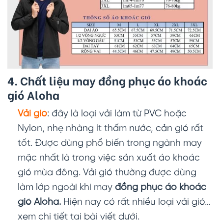
4. Chất liệu may đồng phục áo khoác
gió Aloha
Vải gió
: đây là loại vải làm từ PVC hoặc
Nylon, nhẹ nhàng ít thấm nước, cản gió rất
tốt. Được dùng phổ biến trong ngành may
mặc nhất là trong việc sản xuất áo khoác
gió mùa đông. Vải gió thường được dùng
làm lớp ngoài khi may
đồng phục áo khoác
gió Aloha.
Hiện nay có rất nhiều loại vải gió…
xem chi tiết tại bài viết dưới.