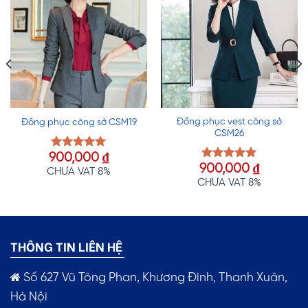
Đồng phục vest công sở
Đồng phục công sở CSM19
CSM26
900,000
₫
Được xếp
900,000
₫
hạng
5.00
Được xếp
CHƯA VAT 8%
5 sao
hạng
5.00
CHƯA VAT 8%
5 sao
THÔNG TIN LIÊN HỆ
Số 627 Vũ Tông Phan, Khương Đình, Thanh Xuân,
Hà Nội