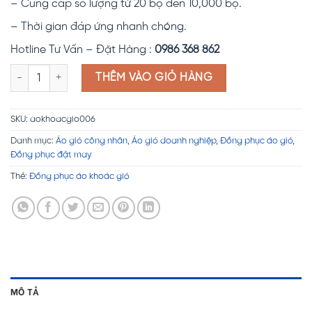
– Cung cấp số lượng từ 20 bộ đến 10,000 bộ.
– Thời gian đáp ứng nhanh chóng.
Hotline Tư Vấn – Đặt Hàng :
0986 368 862
Đồng phục áo khoác gió Aloha số lượng
THÊM VÀO GIỎ HÀNG
SKU:
aokhoacgio006
Danh mục:
Áo gió công nhân
,
Áo gió doanh nghiệp
,
Đồng phục áo gió
,
Đồng phục đặt may
Thẻ:
Đồng phục áo khoác gió
MÔ TẢ