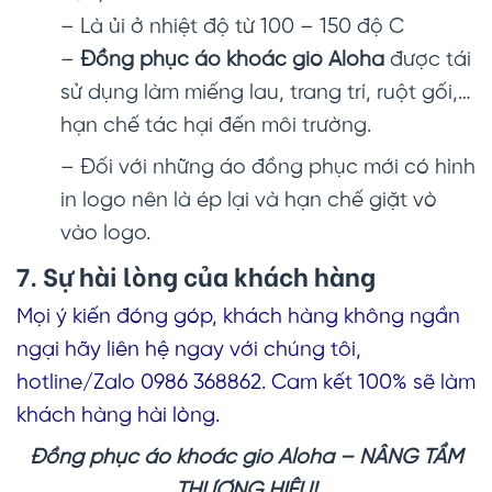
– Là ủi ở nhiệt độ từ 100 – 150 độ C
–
Đồng phục áo khoác gió Aloha
được tái
sử dụng làm miếng lau, trang trí, ruột gối,…
hạn chế tác hại đến môi trường.
– Đối với những áo đồng phục mới có hình
in logo nên là ép lại và hạn chế giặt vò
vào logo.
7. Sự hài lòng của khách hàng
Mọi ý kiến đóng góp, khách hàng không ngần
ngại hãy liên hệ ngay với chúng tôi,
hotline/Zalo 0986 368862. Cam kết 100% sẽ làm
khách hàng hài lòng.
Đồng phục áo khoác gió Aloha – NÂNG TẦM
THƯƠNG HIỆU!