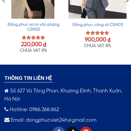
Đồng phục sơ mi văn phòng
Đồng phục công sở CSM03
CSM33
900,000
₫
Được xếp
220,000
₫
hạng
5.00
Được xếp
CHƯA VAT 8%
5 sao
hạng
5.00
CHƯA VAT 8%
5 sao
THÔNG TIN LIÊN HỆ
Số 627 Vũ Tông Phan, Khương Đình, Thanh Xuân,
Hà Nội
Hotline: 0986.368.862
Email:
dongphucviet24h@gmail.com