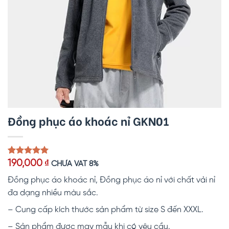
Đồng phục áo khoác nỉ GKN01
5.00
1
trên 5
190,000
₫
CHƯA VAT 8%
dựa trên
đánh giá
Đồng phục áo khoác nỉ, Đồng phục áo nỉ với chất vải nỉ
đa dạng nhiều màu sắc.
– Cung cấp kích thước sản phẩm từ size S đến XXXL.
– Sản phẩm được may mẫu khi có yêu cầu.