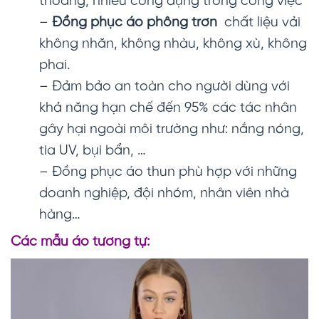
thoáng, nhiều công dụng trong công việc
–
Đồng phục áo phông trơn
chất liệu vải
không nhăn, không nhàu, không xù, không
phai.
– Đảm bảo an toàn cho người dùng với
khả năng hạn chế đến 95% các tác nhân
gây hại ngoài môi trường như: nắng nóng,
tia UV, bụi bẩn, …
– Đồng phục áo thun phù hợp với những
doanh nghiệp, đội nhóm, nhân viên nhà
hàng…
Các mẫu áo tương tự: