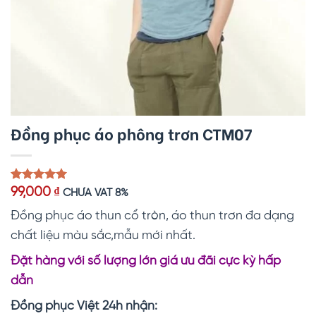
Đồng phục áo phông trơn CTM07
5.00
1
trên 5
99,000
₫
CHƯA VAT 8%
dựa trên
đánh giá
Đồng phục áo thun cổ tròn, áo thun trơn đa dạng
chất liệu màu sắc,mẫu mới nhất.
Đặt hàng với số lượng lớn giá ưu đãi cực kỳ hấp
dẫn
Đồng phục Việt 24h nhận: