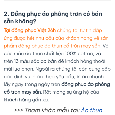
2. Đồng phục áo phông trơn có bán
sẵn không?
Tại đồng phục Việt 24h
chúng tôi tự tin đáp
ứng được hết nhu cầu của khách hàng về sản
phẩm đồng phục áo thun cổ tròn may sẵn
. Với
các mẫu áo thun chất liệu 100% cotton, và
trên 13 màu sắc cơ bản để khách hàng thoải
mái lựa chọn. Ngoài ra chúng tôi còn cung cấp
các dịch vụ in áo theo yêu cầu, in áo nhanh
lấy ngay trong ngày trên
đồng phục áo phông
cổ tròn may sẵn
. Rất mong sự ủng hộ của
khách hàng gần xa.
>>> Tham khảo mẫu tại:
Áo thun