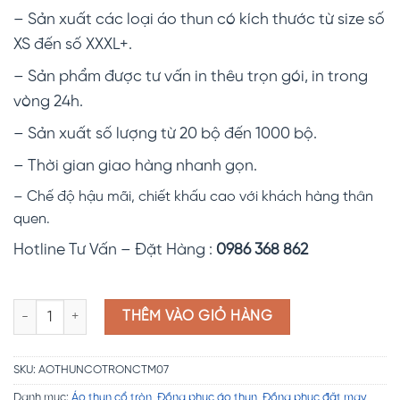
– Sản xuất các loại áo thun có kích thước từ size số
XS đến số XXXL+.
– Sản phẩm được tư vấn in thêu trọn gói, in trong
vòng 24h.
– Sản xuất số lượng từ 20 bộ đến 1000 bộ.
– Thời gian giao hàng nhanh gọn.
– Chế độ hậu mãi, chiết khấu cao với khách hàng thân
quen.
Hotline Tư Vấn – Đặt Hàng :
0986 368 862
Đồng phục áo phông trơn CTM07 số lượng
THÊM VÀO GIỎ HÀNG
SKU:
AOTHUNCOTRONCTM07
Danh mục:
Áo thun cổ tròn
,
Đồng phục áo thun
,
Đồng phục đặt may