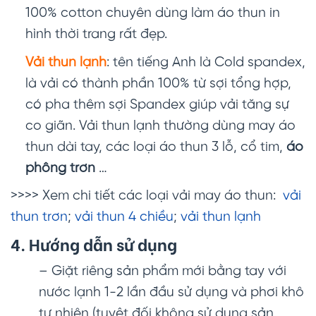
100% cotton chuyên dùng làm áo thun in
hình thời trang rất đẹp.
Vải thun lạnh
: tên tiếng Anh là Cold spandex,
là vải có thành phần 100% từ sợi tổng hợp,
có pha thêm sợi Spandex giúp vải tăng sự
co giãn. Vải thun lạnh thường dùng may áo
thun dài tay, các loại áo thun 3 lỗ, cổ tim,
áo
phông trơn
…
>>>> Xem chi tiết các loại vải may áo thun:
vải
thun trơn
;
vải thun 4 chiều
;
vải thun lạnh
4. Hướng dẫn sử dụng
– Giặt riêng sản phẩm mới bằng tay với
nước lạnh 1-2 lần đầu sử dụng và phơi khô
tự nhiên (tuyệt đối không sử dụng sản