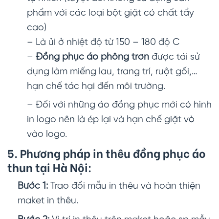
phẩm với các loại bột giặt có chất tẩy
cao)
– Là ủi ở nhiệt độ từ 150 – 180 độ C
–
Đồng phục áo phông trơn
được tái sử
dụng làm miếng lau, trang trí, ruột gối,…
hạn chế tác hại đến môi trường.
– Đối với những áo đồng phục mới có hình
in logo nên là ép lại và hạn chế giặt vò
vào logo.
5. Phương pháp in thêu đồng phục áo
thun tại Hà Nội:
Bước 1:
Trao đổi mẫu in thêu và hoàn thiện
maket in thêu.