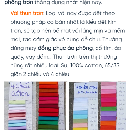
phông trơn
thông dụng nhất hiện nay.
Vải thun trơn
: Loại vải này được dệt theo
phương pháp cơ bản nhất là kiểu dệt kim
trơn, sẽ tạo nên bề mặt vải láng mịn và mềm
mại, tạo cảm giác vô cùng dễ chịu. Thường
dùng may
đồng phục áo phông
, cổ tim, áo
quây, váy đầm… Thun trơn trên thị thường
cũng rất nhiều loại: Su, 100% cotton, 65/35…
giãn 2 chiều và 4 chiều.