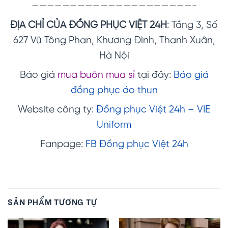
—————————————————————-
ĐỊA CHỈ CỦA ĐỒNG PHỤC VIỆT 24H
: Tầng 3, Số
627 Vũ Tông Phan, Khương Đình, Thanh Xuân,
Hà Nội
Báo giá
mua buôn mua sỉ
tại đây:
Báo giá
đồng phục áo thun
Website công ty:
Đồng phục Việt 24h – VIE
Uniform
Fanpage:
FB Đồng phục Việt 24h
SẢN PHẨM TƯƠNG TỰ