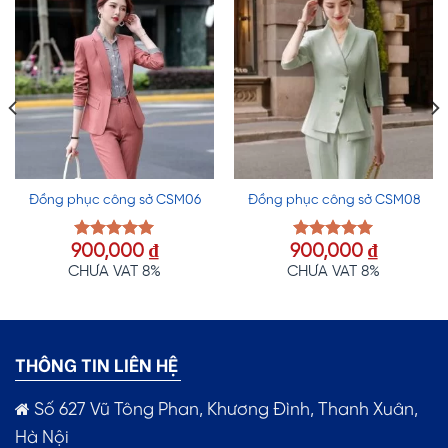
Đồng phục công sở CSM06
Đồng phục công sở CSM08
900,000
₫
900,000
₫
Được xếp
Được xếp
hạng
5.00
hạng
5.00
CHƯA VAT 8%
CHƯA VAT 8%
5 sao
5 sao
THÔNG TIN LIÊN HỆ
Số 627 Vũ Tông Phan, Khương Đình, Thanh Xuân,
Hà Nội