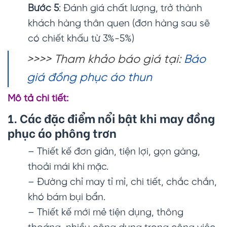
Bước 5
: Đánh giá chất lượng, trở thành
khách hàng thân quen (đơn hàng sau sẽ
có chiết khấu từ 3%-5%)
>>>> Tham khảo báo giá tại:
Báo
giá đồng phục áo thun
Mô tả chi tiết:
1. Các đặc điểm nổi bật khi may đồng
phục áo phông trơn
– Thiết kế đơn giản, tiện lợi, gọn gàng,
thoải mái khi mặc.
– Đường chỉ may tỉ mỉ, chi tiết, chắc chắn,
khó bám bụi bẩn.
– Thiết kế mới mẻ tiện dụng, thông