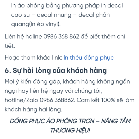
In áo phông bằng phương pháp in decal
cao su – decal nhung – decal phản
quang(in ép vinyl).
Liên hệ holine 0986 368 862 để biết thêm chi
tiết.
Hoặc tham khảo link:
In thêu đồng phục
6. Sự hài lòng của khách hàng
Mọi ý kiến đóng góp, khách hàng không ngần
ngại hay liên hệ ngay với chúng tôi,
hotline/Zalo 0986 368862. Cam kết 100% sẽ làm
khách hàng hài lòng.
ĐỒNG PHỤC ÁO PHÔNG TRƠN – NÂNG TẦM
THƯƠNG HIỆU!