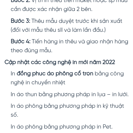
Bước 2:
Vị trí in thêu trên maket hoặc sp mẫu
cần được xác nhận giữa 2 bên.
Bước 3:
Thêu mẫu duyệt trước khi sản xuất
(đối với mẫu thêu sll và làm lần đầu.)
Bước 4:
Tiến hàng in thêu và giao nhận hàng
theo đúng mẫu.
Cập nhật các công nghệ in mới năm 2022
In
đồng phuc áo phông cổ tròn
bằng công
nghệ in chuyển nhiệt
In áo thun bằng phương pháp in lụa – in lưới.
In áo phông bằng phương pháp in kỹ thuật
số.
In áo phông bằng phương pháp in Pet.