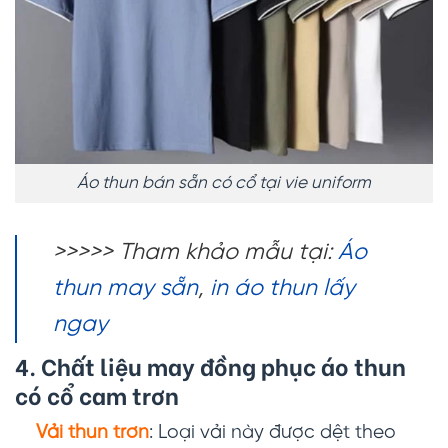
Áo thun bán sẵn có cổ tại vie uniform
>>>>> Tham khảo mẫu tại:
Áo
thun may sẵn
,
in áo thun lấy
ngay
4. Chất liệu may đồng phục
áo thun
có cổ cam trơn
Vải thun trơn
: Loại vải này được dệt theo