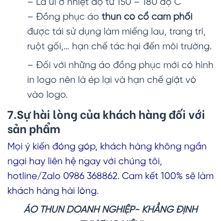
– Là ủi ở nhiệt độ từ 150 – 180 độ C
– Đồng phục áo
thun có cổ cam phối
được tái sử dụng làm miếng lau, trang trí,
ruột gối,… hạn chế tác hại đến môi trường.
– Đối với những áo đồng phục mới có hình
in logo nên là ép lại và hạn chế giặt vò
vào logo.
7.Sự hài lòng của khách hàng đối với
sản phẩm
Mọi ý kiến đóng góp, khách hàng không ngần
ngại hay liên hệ ngay với chúng tôi,
hotline/Zalo 0986 368862. Cam kết 100% sẽ làm
khách hàng hài lòng.
ÁO THUN DOANH NGHIỆP-
KHẲNG ĐỊNH