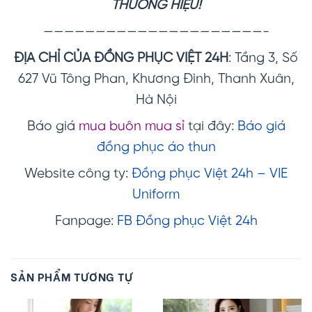
THƯƠNG HIỆU!
—————————————————————-
ĐỊA CHỈ CỦA ĐỒNG PHỤC VIỆT 24H
: Tầng 3, Số
627 Vũ Tông Phan, Khương Đình, Thanh Xuân,
Hà Nội
Báo giá
mua buôn mua sỉ
tại đây:
Báo giá
đồng phục áo thun
Website công ty:
Đồng phục Việt 24h – VIE
Uniform
Fanpage:
FB Đồng phục Việt 24h
SẢN PHẨM TƯƠNG TỰ