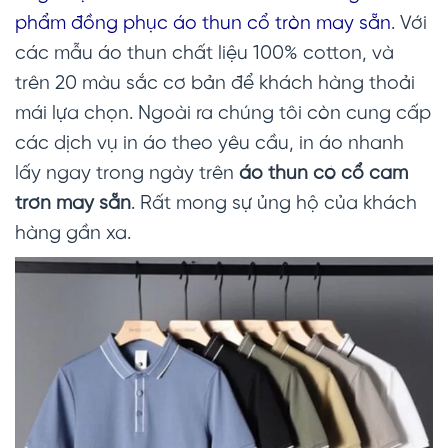
phẩm đồng phục áo thun cổ tròn may sẵn
. Với
các mẫu áo thun chất liệu 100% cotton, và
trên 20 màu sắc cơ bản để khách hàng thoải
mái lựa chọn. Ngoài ra chúng tôi còn cung cấp
các dịch vụ in áo theo yêu cầu, in áo nhanh
lấy ngay trong ngày trên
áo thun có cổ cam
trơn
may sẵn
. Rất mong sự ủng hộ của khách
hàng gần xa.