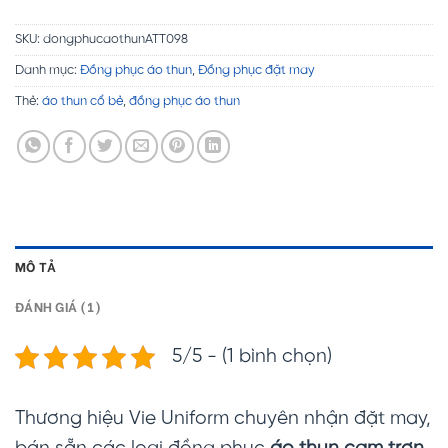
SKU:
dongphucaothunATT098
Danh mục:
Đồng phục áo thun
,
Đồng phục đặt may
Thẻ:
áo thun cổ bẻ
,
đồng phục áo thun
MÔ TẢ
ĐÁNH GIÁ (1)
5/5 - (1 bình chọn)
Thương hiệu Vie Uniform chuyên nhận đặt may,