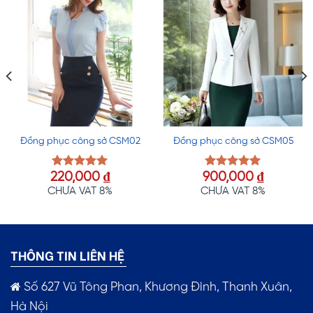
Đồng phục công sở CSM02
Đồng phục công sở CSM05
220,000
₫
900,000
₫
Được xếp
Được xếp
hạng
5.00
hạng
5.00
CHƯA VAT 8%
CHƯA VAT 8%
5 sao
5 sao
THÔNG TIN LIÊN HỆ
Số 627 Vũ Tông Phan, Khương Đình, Thanh Xuân,
Hà Nội