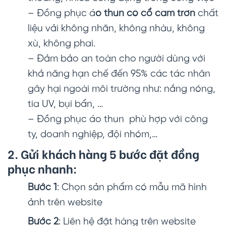
– Đồng phục á
o thun có cổ cam trơn
chất
liệu vải không nhăn, không nhàu, không
xù, không phai.
– Đảm bảo an toàn cho người dùng với
khả năng hạn chế đến 95% các tác nhân
gây hại ngoài môi trường như: nắng nóng,
tia UV, bụi bẩn, …
– Đồng phục áo thun phù hợp với công
ty, doanh nghiệp, đội nhóm,…
2. Gửi khách hàng 5 bước đặt đồng
phục nhanh:
Bước 1
: Chọn sản phẩm có mẫu mã hình
ảnh trên website
Bước 2
: Liên hệ đặt hàng trên website