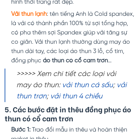
hình thời trang rất đẹp.
Vải thun lạnh
: tên tiếng Anh là Cold spandex,
là vải có thành phần 100% từ sợi tổng hợp,
có pha thêm sợi Spandex giúp vải tăng sự
co giãn. Vải thun lạnh thường dùng may áo
thun dài tay, các loại áo thun 3 lỗ, cổ tim,
đồng phục
áo thun có cổ cam trơn
…
>>>>> Xem chi tiết các loại vải
may áo thun:
vải thun cá sấu
;
vải
thun trơn
;
vải thun 4 chiều
5. Các bước đặt in thêu đồng phục
áo
thun có cổ cam trơn
Bước 1:
Trao đổi mẫu in thêu và hoàn thiện