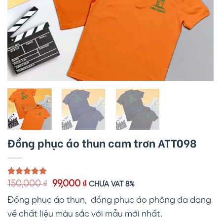
Đồng phục áo thun cam trơn ATT098
Giá
Giá
5.00
1
trên 5
150,000
₫
99,000
₫
CHƯA VAT 8%
dựa trên
gốc
hiện
đánh giá
Đồng phục áo thun, đồng phục áo phông đa dạng
là:
tại
150,000 ₫.
là:
về chất liệu màu sắc với mẫu mới nhất.
99,000 ₫.