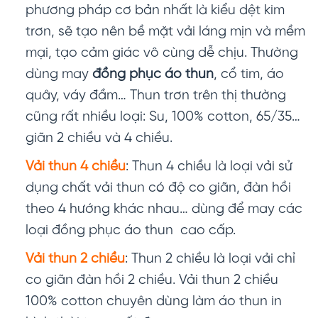
phương pháp cơ bản nhất là kiểu dệt kim
trơn, sẽ tạo nên bề mặt vải láng mịn và mềm
mại, tạo cảm giác vô cùng dễ chịu. Thường
dùng may
đồng phục áo thun
, cổ tim, áo
quây, váy đầm… Thun trơn trên thị thường
cũng rất nhiều loại: Su, 100% cotton, 65/35…
giãn 2 chiều và 4 chiều.
Vải thun 4 chiều
: Thun 4 chiều là loại vải sử
dụng chất vải thun có độ co giãn, đàn hồi
theo 4 hướng khác nhau… dùng để may các
loại đồng phục áo thun cao cấp.
Vải thun 2 chiều
: Thun 2 chiều là loại vải chỉ
co giãn đàn hồi 2 chiều. Vải thun 2 chiều
100% cotton chuyên dùng làm áo thun in