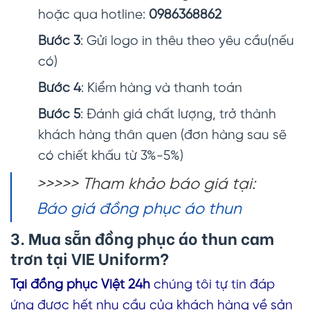
hoặc qua hotline:
0986368862
Bước 3
: Gửi logo in thêu theo yêu cầu(nếu
có)
Bước 4
: Kiểm hàng và thanh toán
Bước 5
: Đánh giá chất lượng, trở thành
khách hàng thân quen (đơn hàng sau sẽ
có chiết khấu từ 3%-5%)
>>>>> Tham khảo báo giá tại:
Báo giá đồng phục áo thun
3. Mua sẵn đồng phục
áo thun cam
trơn
tại VIE Uniform?
Tại đồng phục Việt 24h
chúng tôi tự tin đáp
ứng được hết nhu cầu của khách hàng về sản