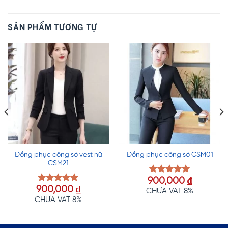
SẢN PHẨM TƯƠNG TỰ
Đồng phục công sở vest nữ
Đồng phục công sở CSM01
CSM21
900,000
₫
Được xếp
900,000
₫
hạng
5.00
Được xếp
CHƯA VAT 8%
5 sao
hạng
5.00
CHƯA VAT 8%
5 sao