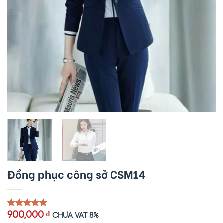
Đồng phục công sở CSM14
5.00
1
trên 5
900,000
₫
CHƯA VAT 8%
dựa trên