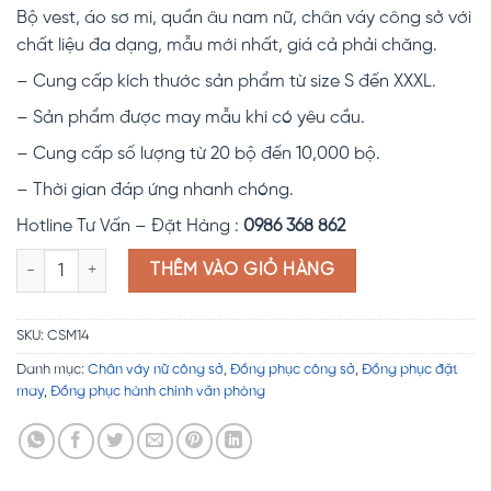
đánh giá
Bộ vest, áo sơ mi, quần âu nam nữ, chân váy công sở với
chất liệu đa dạng, mẫu mới nhất, giá cả phải chăng.
– Cung cấp kích thước sản phẩm từ size S đến XXXL.
– Sản phẩm được may mẫu khi có yêu cầu.
– Cung cấp số lượng từ 20 bộ đến 10,000 bộ.
– Thời gian đáp ứng nhanh chóng.
Hotline Tư Vấn – Đặt Hàng :
0986 368 862
Đồng phục công sở CSM14 số lượng
THÊM VÀO GIỎ HÀNG
SKU:
CSM14
Danh mục:
Chân váy nữ công sở
,
Đồng phục công sở
,
Đồng phục đặt
may
,
Đồng phục hành chính văn phòng