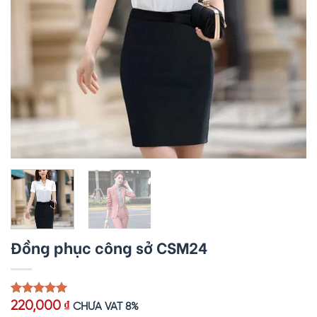
Đồng phục công sở CSM24
5.00
1
trên 5
220,000
₫
CHƯA VAT 8%
dựa trên