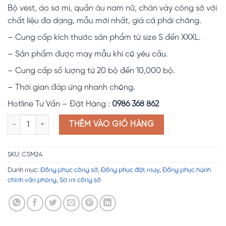
đánh giá
Bộ vest, áo sơ mi, quần âu nam nữ, chân váy công sở với
chất liệu đa dạng, mẫu mới nhất, giá cả phải chăng.
– Cung cấp kích thước sản phẩm từ size S đến XXXL.
– Sản phẩm được may mẫu khi có yêu cầu.
– Cung cấp số lượng từ 20 bộ đến 10,000 bộ.
– Thời gian đáp ứng nhanh chóng.
Hotline Tư Vấn – Đặt Hàng :
0986 368 862
Đồng phục công sở CSM24 số lượng
THÊM VÀO GIỎ HÀNG
SKU:
CSM24
Danh mục:
Đồng phục công sở
,
Đồng phục đặt may
,
Đồng phục hành
chính văn phòng
,
Sơ mi công sở