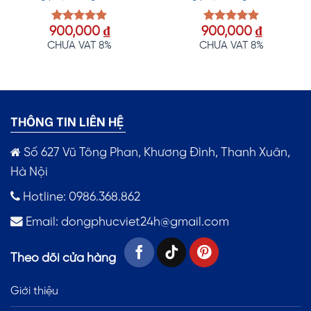
900,000
₫
900,000
₫
Được xếp
Được xếp
hạng
5.00
hạng
5.00
CHƯA VAT 8%
CHƯA VAT 8%
5 sao
5 sao
THÔNG TIN LIÊN HỆ
Số 627 Vũ Tông Phan, Khương Đình, Thanh Xuân,
Hà Nội
Hotline: 0986.368.862
Email:
dongphucviet24h@gmail.com
Theo dõi cửa hàng
Giới thiệu