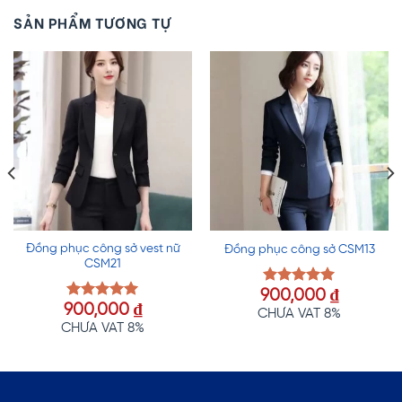
SẢN PHẨM TƯƠNG TỰ
Đồng phục công sở vest nữ
Đồng phục công sở CSM13
CSM21
900,000
₫
Được xếp
900,000
₫
hạng
5.00
Được xếp
CHƯA VAT 8%
5 sao
hạng
5.00
CHƯA VAT 8%
5 sao