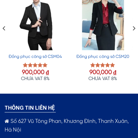
Đồng phục công sở CSM04
Đồng phục công sở CSM20
900,000
₫
900,000
₫
Được xếp
Được xếp
hạng
5.00
hạng
5.00
CHƯA VAT 8%
CHƯA VAT 8%
5 sao
5 sao
THÔNG TIN LIÊN HỆ
Số 627 Vũ Tông Phan, Khương Đình, Thanh Xuân,
Hà Nội