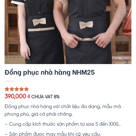
Đồng phục nhà hàng NHM25
5.00
1
trên 5
390,000
₫
CHƯA VAT 8%
dựa trên
đánh giá
Đồng phục nhà hàng với chất liệu đa dạng, mẫu mã
phong phú, giá cả phải chăng.
– Cung cấp kích thước sản phẩm từ size S đến XXXL.
– Sản phẩm được may mẫu khi có yêu cầu.