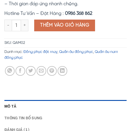
– Thời gian đáp ứng nhanh chóng.
Hotline Tư Vấn – Đặt Hàng :
0986 368 862
Đồng phục quần âu nam QAM02 số lượng
THÊM VÀO GIỎ HÀNG
SKU:
QAM02
Danh mục:
Đồng phục đặt may
,
Quần âu đồng phục
,
Quần âu nam
đồng phục
MÔ TẢ
THÔNG TIN BỔ SUNG
ĐÁNH GIÁ (1)