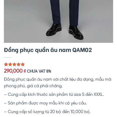
Đồng phục quần âu nam QAM02
5.00
1
trên 5
290,000
₫
CHƯA VAT 8%
dựa trên
đánh giá
Đồng phục quần âu nam với chất liệu đa dạng, mẫu mã
phong phú, giá cả phải chăng.
– Cung cấp kích thước sản phẩm từ size S đến XXXL.
– Sản phẩm được may mẫu khi có yêu cầu.
– Cung cấp số lượng từ 20 bộ đến 10,000 bộ.