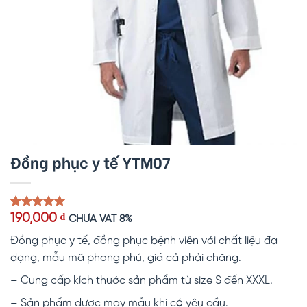
Đồng phục y tế YTM07
5.00
1
trên 5
190,000
₫
CHƯA VAT 8%
dựa trên
đánh giá
Đồng phục y tế, đồng phục bệnh viên với chất liệu đa
dạng, mẫu mã phong phú, giá cả phải chăng.
– Cung cấp kích thước sản phẩm từ size S đến XXXL.
– Sản phẩm được may mẫu khi có yêu cầu.