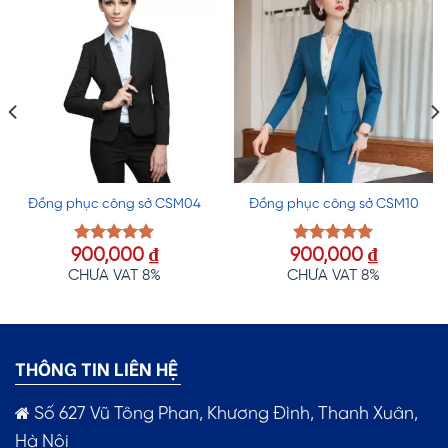
Đồng phục công sở CSM04
Đồng phục công sở CSM10
900,000
₫
900,000
₫
Được xếp
Được xếp
hạng
5.00
hạng
5.00
CHƯA VAT 8%
CHƯA VAT 8%
5 sao
5 sao
THÔNG TIN LIÊN HỆ
Số 627 Vũ Tông Phan, Khương Đình, Thanh Xuân,
Hà Nội