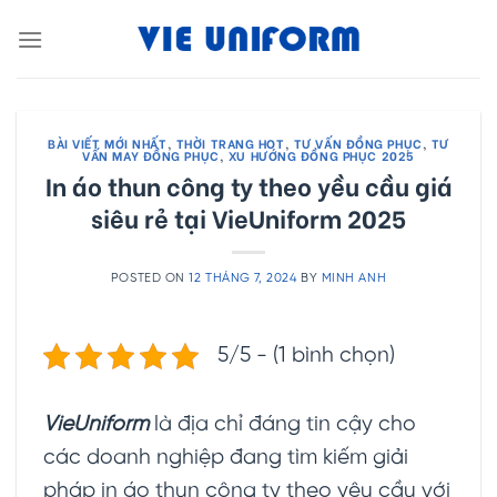
Skip
to
content
BÀI VIẾT MỚI NHẤT
,
THỜI TRANG HOT
,
TƯ VẤN ĐỒNG PHỤC
,
TƯ
VẤN MAY ĐỒNG PHỤC
,
XU HƯỚNG ĐỒNG PHỤC 2025
In áo thun công ty theo yều cầu giá
siêu rẻ tại VieUniform 2025
POSTED ON
12 THÁNG 7, 2024
BY
MINH ANH
5/5 - (1 bình chọn)
VieUniform
là địa chỉ đáng tin cậy cho
các doanh nghiệp đang tìm kiếm giải
pháp in áo thun công ty theo yêu cầu với