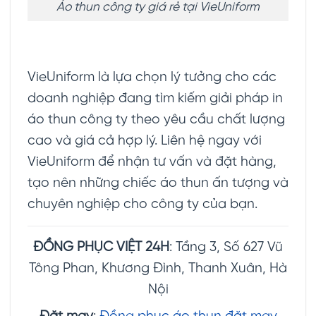
Áo thun công ty giá rẻ tại VieUniform
VieUniform là lựa chọn lý tưởng cho các
doanh nghiệp đang tìm kiếm giải pháp in
áo thun công ty theo yêu cầu chất lượng
cao và giá cả hợp lý. Liên hệ ngay với
VieUniform để nhận tư vấn và đặt hàng,
tạo nên những chiếc áo thun ấn tượng và
chuyên nghiệp cho công ty của bạn.
ĐỒNG PHỤC VIỆT 24H
: Tầng 3, Số 627 Vũ
Tông Phan, Khương Đình, Thanh Xuân, Hà
Nội