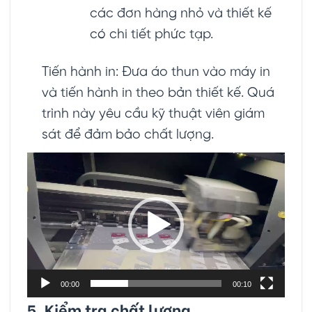
các đơn hàng nhỏ và thiết kế
có chi tiết phức tạp.
Tiến hành in: Đưa áo thun vào máy in
và tiến hành in theo bản thiết kế. Quá
trình này yêu cầu kỹ thuật viên giám
sát để đảm bảo chất lượng.
Trình
chơi
Video
00:00
00:10
5. Kiểm tra chất lượng