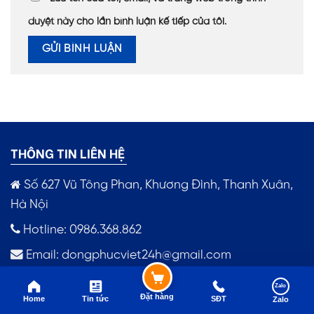
duyệt này cho lần bình luận kế tiếp của tôi.
THÔNG TIN LIÊN HỆ
Số 627 Vũ Tông Phan, Khương Đình, Thanh Xuân,
Hà Nội
Hotline: 0986.368.862
Email:
dongphucviet24h@gmail.com
Zalo
Theo dõi cửa hàng
Đặt hàng
Home
Tin tức
SĐT
Zalo