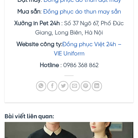
Đặt may
:
Đồng phục áo thun đặt may
Mua sẵn
:
Đồng phục áo thun may sẵn
Xưởng in Pet 24h
: Số 37 Ngõ 67, Phố Đức
Giang, Long Biên, Hà Nội
Website
công ty
:
Đồng phục Việt 24h –
VIE Uniform
Hotline
: 0986 368 862
Bài viết liên quan: