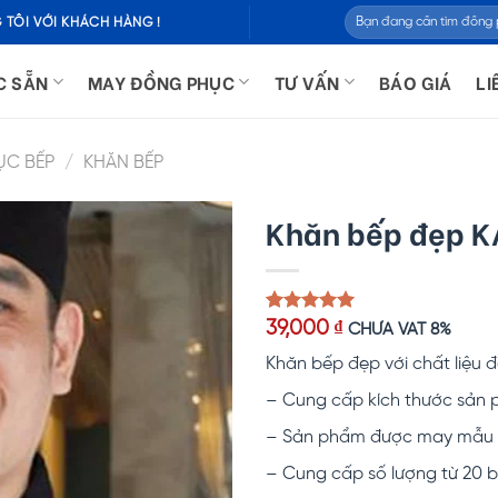
Tìm
 TÔI VỚI KHÁCH HÀNG !
kiếm:
C SẴN
MAY ĐỒNG PHỤC
TƯ VẤN
BÁO GIÁ
LI
ỤC BẾP
/
KHĂN BẾP
Khăn bếp đẹp 
5.00
1
trên 5
39,000
₫
CHƯA VAT 8%
dựa trên
đánh giá
Khăn bếp đẹp với chất liệu
– Cung cấp kích thước sản p
– Sản phẩm được may mẫu k
– Cung cấp số lượng từ 20 b