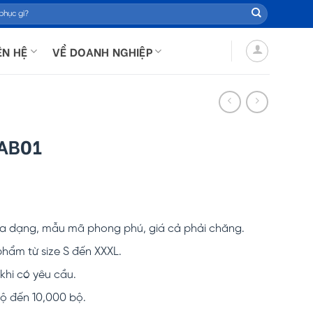
ÊN HỆ
VỀ DOANH NGHIỆP
KAB01
 đa dạng, mẫu mã phong phú, giá cả phải chăng.
hẩm từ size S đến XXXL.
hi có yêu cầu.
ộ đến 10,000 bộ.