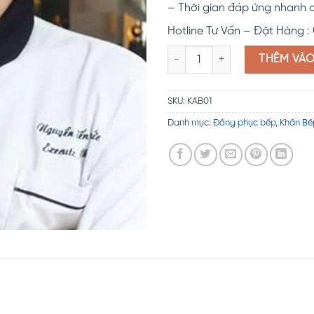
– Thời gian đáp ứng nhanh 
Hotline Tư Vấn – Đặt Hàng :
Khăn bếp đẹp KAB01 số lượng
THÊM VÀ
SKU:
KAB01
Danh mục:
Đồng phục bếp
,
Khăn Bế