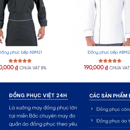
Đồng phục bếp ABM21
Đồng phục bếp ABM2
0,000
₫
190,000
₫
Được xếp
Được xếp
CHƯA VAT 8%
CHƯA VAT
hạng
5.00
hạng
5.00
5 sao
5 sao
ĐỒNG PHỤC VIỆT 24H
CÁC SẢN PHẨM
Là xưởng may đồng phục lớn
Đồng phục côn
tại miền Bắc chuyên may đo
Đồng phục áo t
quần áo đồng phục theo yêu