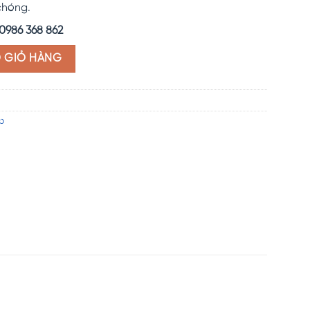
chóng.
0986 368 862
O GIỎ HÀNG
p