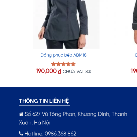
Đồng phục bếp ABM18
190,000
₫
19
Được xếp
CHƯA VAT 8%
hạng
5.00
5 sao
THÔNG TIN LIÊN HỆ
Số 627 Vũ Tông Phan, Khương Đình, Thanh
Xuân, Hà Nội
Hotline: 0986.368.862