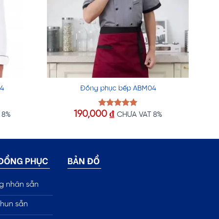
4
Đồng phục bếp ABM04
190,000
₫
Được xếp
 8%
CHƯA VAT 8%
hạng
5.00
5 sao
 ĐỒNG PHỤC
BẢN ĐỒ
g nhân sẵn
hun sẵn