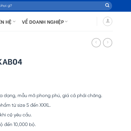
ÊN HỆ
VỀ DOANH NGHIỆP
 KAB04
 đa dạng, mẫu mã phong phú, giá cả phải chăng.
hẩm từ size S đến XXXL.
hi có yêu cầu.
ộ đến 10,000 bộ.