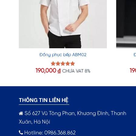
Đồng phục bếp ABM02
190,000
₫
19
Được xếp
CHƯA VAT 8%
hạng
5.00
5 sao
THÔNG TIN LIÊN HỆ
Số 627 Vũ Tông Phan, Khương Đình, Thanh
Xuân, Hà Nội
Hotline: 0986.368.862