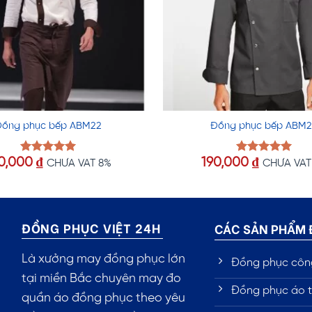
Đồng phục bếp ABM22
Đồng phục bếp ABM2
0,000
₫
190,000
₫
Được xếp
Được xếp
CHƯA VAT 8%
CHƯA VAT
hạng
5.00
hạng
5.00
5 sao
5 sao
ĐỒNG PHỤC VIỆT 24H
CÁC SẢN PHẨM
Là xưởng may đồng phục lớn
Đồng phục côn
tại miền Bắc chuyên may đo
Đồng phục áo t
quần áo đồng phục theo yêu