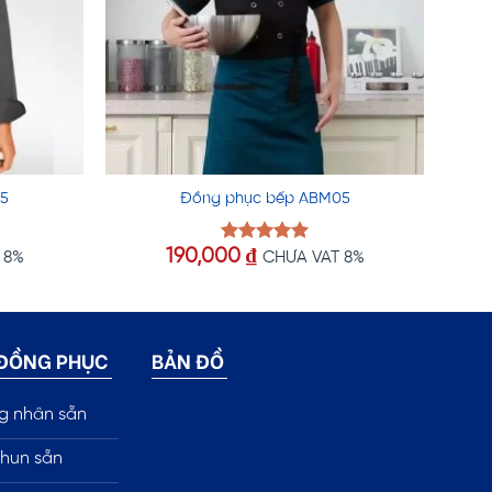
5
Đồng phục bếp ABM05
190,000
₫
Được xếp
 8%
CHƯA VAT 8%
hạng
5.00
5 sao
 ĐỒNG PHỤC
BẢN ĐỒ
g nhân sẵn
hun sẵn