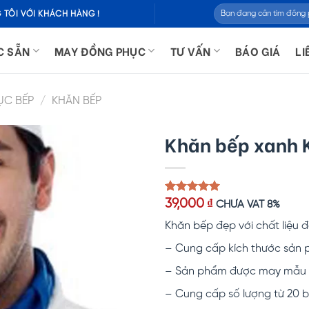
Tìm
 TÔI VỚI KHÁCH HÀNG !
kiếm:
C SẴN
MAY ĐỒNG PHỤC
TƯ VẤN
BÁO GIÁ
LI
ỤC BẾP
/
KHĂN BẾP
Khăn bếp xanh
5.00
1
trên 5
39,000
₫
CHƯA VAT 8%
dựa trên
đánh giá
Khăn bếp đẹp với chất liệu
– Cung cấp kích thước sản p
– Sản phẩm được may mẫu k
– Cung cấp số lượng từ 20 b