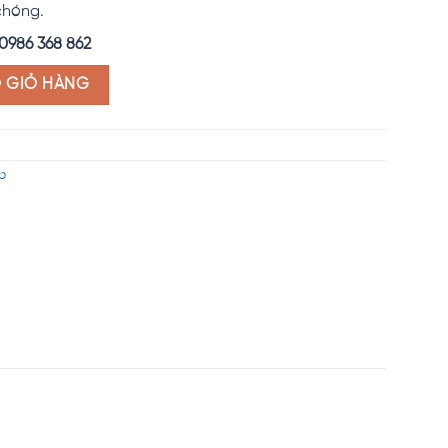
chóng.
0986 368 862
O GIỎ HÀNG
p