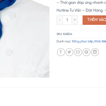
– Thời gian đáp ứng nhanh 
Hotline Tư Vấn – Đặt Hàng :
Khăn bếp xanh KAB04 số lượng
THÊM VÀ
SKU:
KAB04
Danh mục:
Đồng phục bếp
,
Khăn Bế