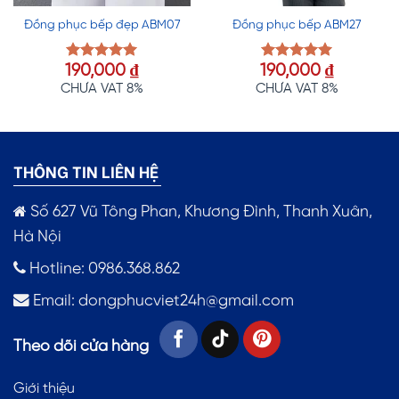
Đồng phục bếp đẹp ABM07
Đồng phục bếp ABM27
190,000
₫
190,000
₫
Được xếp
Được xếp
hạng
5.00
hạng
5.00
CHƯA VAT 8%
CHƯA VAT 8%
5 sao
5 sao
THÔNG TIN LIÊN HỆ
Số 627 Vũ Tông Phan, Khương Đình, Thanh Xuân,
Hà Nội
Hotline: 0986.368.862
Email:
dongphucviet24h@gmail.com
Theo dõi cửa hàng
Giới thiệu