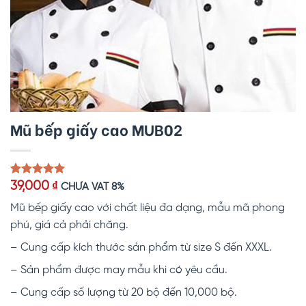
Mũ bếp giấy cao MUB02
5.00
1
trên 5
39,000
₫
CHƯA VAT 8%
dựa trên
đánh giá
Mũ bếp giấy cao với chất liệu đa dạng, mẫu mã phong
phú, giá cả phải chăng.
– Cung cấp kích thước sản phẩm từ size S đến XXXL.
– Sản phẩm được may mẫu khi có yêu cầu.
– Cung cấp số lượng từ 20 bộ đến 10,000 bộ.