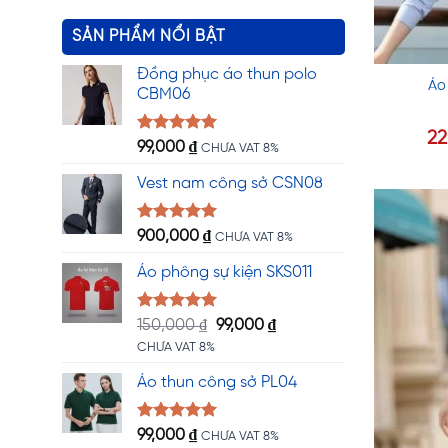
SẢN PHẨM NỔI BẬT
Đồng phục áo thun polo
Áo
CBM06
2
Được xếp
99,000
₫
CHƯA VAT 8%
hạng
5.00
5 sao
Vest nam công sở CSN08
Được xếp
900,000
₫
CHƯA VAT 8%
hạng
5.00
5 sao
Áo phông sự kiện SKS011
Được xếp
Giá
Giá
150,000
₫
99,000
₫
hạng
5.00
gốc
hiện
CHƯA VAT 8%
5 sao
là:
tại
Áo thun công sở PL04
150,000 ₫.
là:
99,000 ₫.
Được xếp
99,000
₫
CHƯA VAT 8%