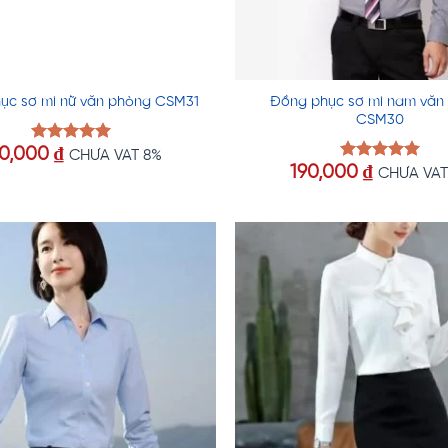
Đồng phục sơ mi nam văn
ục sơ mi nữ văn phòng CSM31
CSM30
90,000
₫
Được xếp
CHƯA VAT 8%
hạng
5.00
190,000
₫
Được xếp
CHƯA VAT
5 sao
hạng
5.00
5 sao