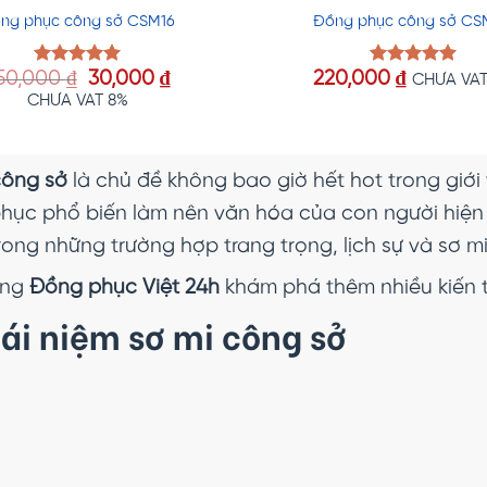
ng phục công sở CSM16
Đồng phục công sở C
Giá
Giá
50,000
₫
30,000
₫
220,000
₫
Được xếp
Được xếp
CHƯA VAT
hạng
5.00
hạng
5.00
gốc
hiện
CHƯA VAT 8%
5 sao
5 sao
là:
tại
250,000 ₫.
là:
30,000 ₫.
công sở
là chủ đề không bao giờ hết hot trong giới
phục phổ biến làm nên văn hóa của con người hiện 
rong những trường hợp trang trọng, lịch sự và sơ m
ùng
Đồng phục Việt 24h
khám phá thêm nhiều kiến t
hái niệm sơ mi công sở