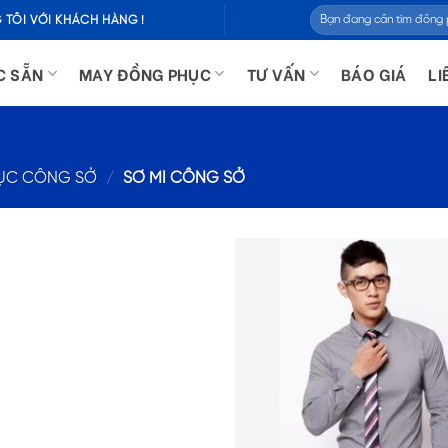
Tìm
 TÔI VỚI KHÁCH HÀNG !
kiếm:
C SẴN
MAY ĐỒNG PHỤC
TƯ VẤN
BÁO GIÁ
LI
ỤC CÔNG SỞ
/
SƠ MI CÔNG SỞ