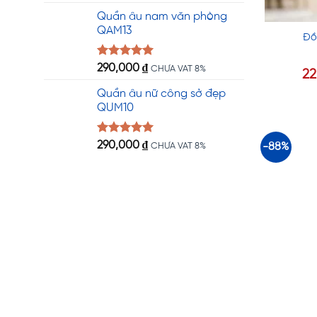
hạng
5.00
5 sao
Quần âu nam văn phòng
QAM13
Đồ
Được xếp
290,000
₫
CHƯA VAT 8%
2
hạng
5.00
5 sao
Quần âu nữ công sở đẹp
QUM10
Được xếp
290,000
₫
-88%
CHƯA VAT 8%
hạng
5.00
5 sao