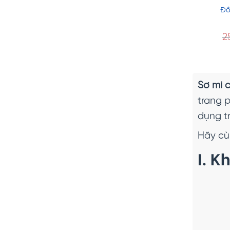
Đồ
2
Sơ mi 
trang 
dụng t
Hãy c
I. K