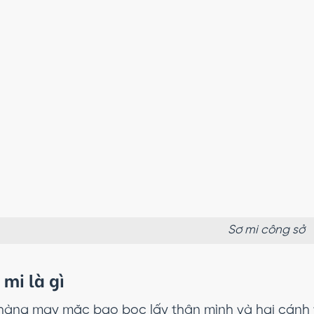
Sơ mi công sở
 mi là gì
i hàng may mặc bao bọc lấy thân mình và hai cánh t