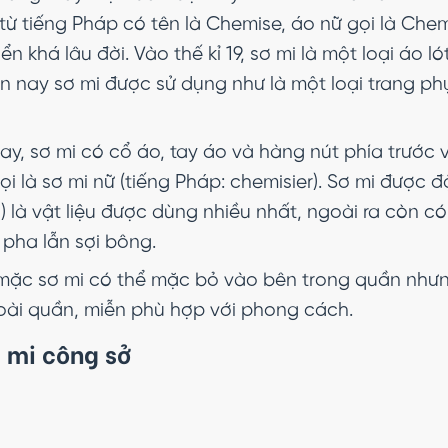
ừ tiếng Pháp có tên là Chemise, áo nữ gọi là Chemi
iển khá lâu đời. Vào thế kỉ 19, sơ mi là một loại áo
ến nay sơ mi được sử dụng như là một loại trang phụ
ay, sơ mi có cổ áo, tay áo và hàng nút phía trước 
i là sơ mi nữ (tiếng Pháp: chemisier). Sơ mi được đ
) là vật liệu được dùng nhiều nhất, ngoài ra còn có
 pha lẫn sợi bông.
mặc sơ mi có thể mặc bỏ vào bên trong quần nh
oài quần, miễn phù hợp với phong cách.
ơ mi công sở