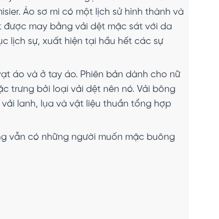
sier. Áo sơ mi có một lịch sử hình thành và
 lót được may bằng vải dệt mặc sát với da
c lịch sự, xuất hiện tại hầu hết các sự
vạt áo và ở tay áo. Phiên bản dành cho nữ
ặc trưng bởi loại vải dệt nên nó. Vải bông
 vải lanh, lụa và vật liệu thuần tổng hợp
ưng vẫn có những người muốn mặc buông