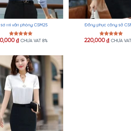
 sơ mi văn phòng CSM25
Đồng phục công sở CS
20,000
₫
220,000
₫
Được xếp
Được xếp
CHƯA VAT 8%
CHƯA VAT
hạng
5.00
hạng
5.00
5 sao
5 sao