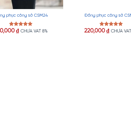
ng phục công sở CSM24
Đồng phục công sở CS
20,000
₫
220,000
₫
Được xếp
Được xếp
CHƯA VAT 8%
CHƯA VAT
hạng
5.00
hạng
5.00
5 sao
5 sao