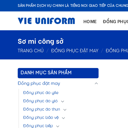
Skip
SẢN PHẨM DỊCH VỤ CHÍNH LÀ TIẾNG NÓI GIAO TIẾP CỦA CHÚNG
to
content
HOME
ĐỒNG PHỤ
Sơ mi công sở
TRANG CHỦ
/
ĐỒNG PHỤC ĐẶT MAY
/
ĐỒNG PH
DANH MỤC SẢN PHẨM
Đồng phục đặt may
Đồng phục áo gile
Đồng phục áo gió
Đồng phục áo thun
Đồng phục bảo vệ
Đồng phục bếp