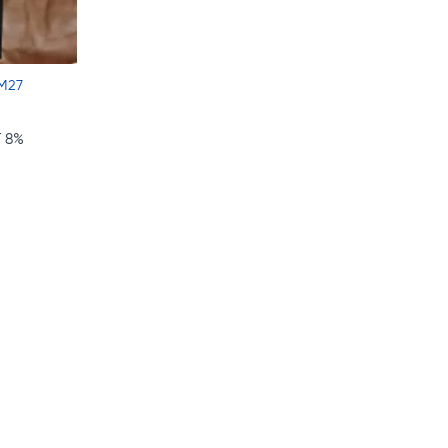
M27
 8%