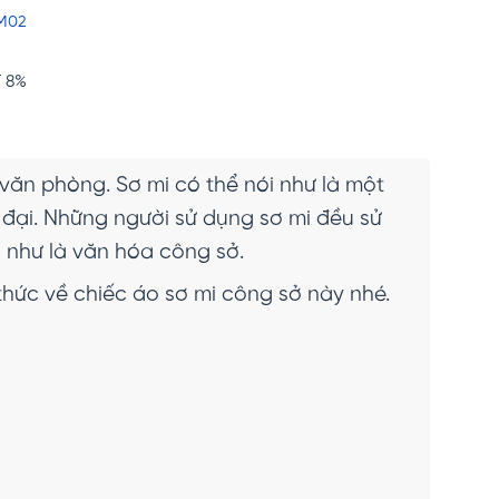
SM02
 8%
 văn phòng. Sơ mi có thể nói như là một
đại. Những người sử dụng sơ mi đều sử
i như là văn hóa công sở.
hức về chiếc áo sơ mi công sở này nhé.