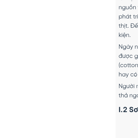
nguồn t
phát tr
thịt. Đ
kiện.
Ngày n
được gọ
(cotton
hay có
Người 
thả ng
I.2 S