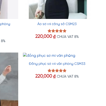
 phòng
Áo sơ mi công sở CSM23
220,000
₫
Được xếp
CHƯA VAT 8%
hạng
5.00
 8%
5 sao
Đồng phục sơ mi văn phòng CSM33
220,000
₫
Được xếp
CHƯA VAT 8%
hạng
5.00
5 sao