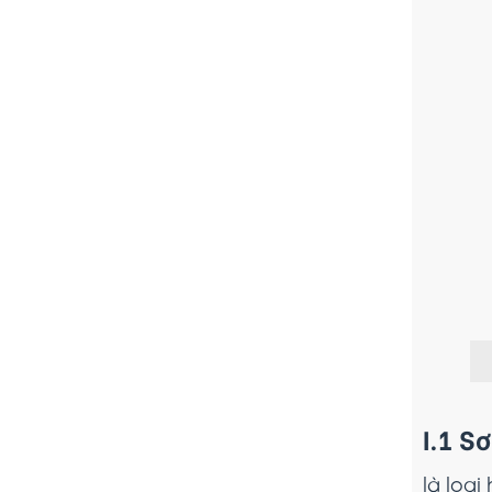
I.1 Sơ
là loạ