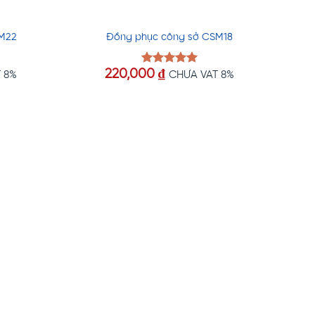
M22
Đồng phục công sở CSM18
220,000
₫
Được xếp
 8%
CHƯA VAT 8%
hạng
5.00
5 sao