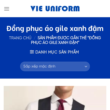
Skip
to
content
Đồng phục áo gile xanh đậm
TRANG CHỦ
/
SẢN PHẨM ĐƯỢC GẮN THẺ “ĐỒNG
PHỤC ÁO GILE XANH ĐẬM”
DANH MỤC SẢN PHẨM