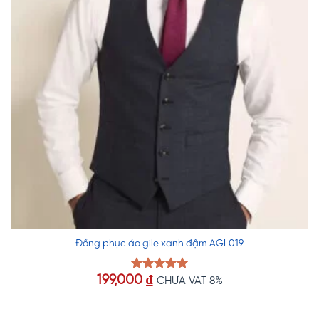
Đồng phục áo gile xanh đậm AGL019
199,000
₫
Được xếp
CHƯA VAT 8%
hạng
5.00
5 sao