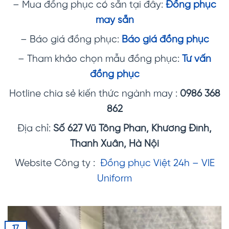
– Mua đồng phục có sẵn tại đây:
Đồng phục
may sẵn
– Báo giá đồng phục:
Báo giá đồng phục
– Tham khảo chọn mẫu đồng phục:
Tư vấn
đồng phục
Hotline chia sẻ kiến thức ngành may :
0986 368
862
Địa chỉ:
Số 627 Vũ Tông Phan, Khương Đình,
Thanh Xuân, Hà Nội
Website Công ty :
Đồng phục Việt 24h – VIE
Uniform
17