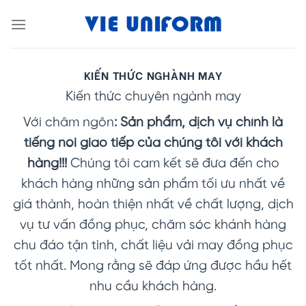
Skip
to
content
KIẾN THỨC NGHÀNH MAY
Kiến thức chuyên ngành may
Với châm ngôn
: Sản phẩm, dịch vụ chính là
tiếng nói giao tiếp của chúng tôi với khách
hàng!!!
Chúng tôi cam kết sẽ đưa đến cho
khách hàng những sản phẩm tối ưu nhất về
giá thành, hoàn thiện nhất về chất lượng, dịch
vụ tư vấn đồng phục, chăm sóc khánh hàng
chu đáo tận tình, chất liệu vải may đồng phục
tốt nhất. Mong rằng sẽ đáp ứng được hầu hết
nhu cầu khách hàng.