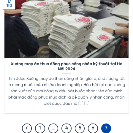
17
Th3
Xưởng may áo thun đồng phục công nhân kỹ thuật tại Hà
Nội 2024
Tìm được Xưởng may áo thun công nhân giá rẻ, chất lượng tốt
là mong muốn của nhiều doanh nghiệp. Hầu hết tại các xưởng
sản xuất của mỗi công ty đều bắt buộc nhân viên của mình
phải mặc đồng phục mục đích là dễ quản lý nhân công, nhận
biết được đâu mà [...] [...]
1
…
4
5
6
7