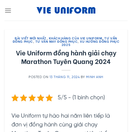
Skip
to
content
BÀI VIẾT MỚI NHẤT
,
KHÁCH HÀNG CỦA VIE UNIFORM
,
TƯ VẤN
ĐỒNG PHỤC
,
TƯ VẤN MAY ĐỒNG PHỤC
,
XU HƯỚNG ĐỒNG PHỤC
2025
Vie Uniform đồng hành giải chạy
Marathon Tuyên Quang 2024
POSTED ON
13 THÁNG 11, 2024
BY
MINH ANH
5/5 - (1 bình chọn)
Vie Uniform tự hào hai năm liên tiếp là
đơn vị đồng hành cùng giải chạy