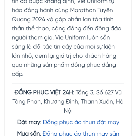
tín đã được khẳng định, Vie Uniform tự
hào đồng hành cùng Marathon Tuyên
Quang 2024 và góp phần lan tỏa tinh
thần thể thao, cộng đồng đến đông đảo
người tham gia. Vie Uniform luôn sẵn
sàng là đối tác tin cậy của mọi sự kiện
lớn nhỏ, đem lại giá trị cho khách hàng
qua những sản phẩm đồng phục đẳng
cấp.
ĐỒNG PHỤC VIỆT 24H
: Tầng 3, Số 627 Vũ
Tông Phan, Khương Đình, Thanh Xuân, Hà
Nội
Đặt may
:
Đồng phục áo thun đặt may
Mua sẵn
:
Đồng phục áo thun may sẵn