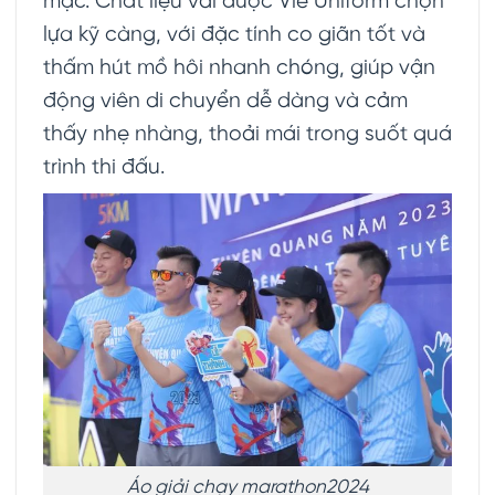
mặc. Chất liệu vải được Vie Uniform chọn
lựa kỹ càng, với đặc tính co giãn tốt và
thấm hút mồ hôi nhanh chóng, giúp vận
động viên di chuyển dễ dàng và cảm
thấy nhẹ nhàng, thoải mái trong suốt quá
trình thi đấu.
Áo giải chạy marathon2024