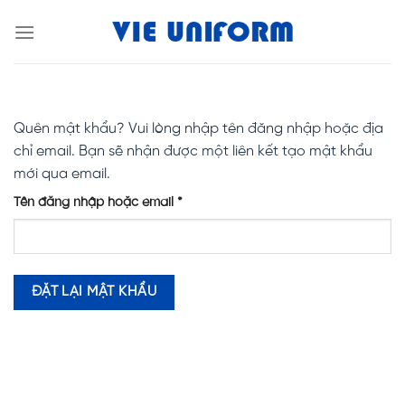
Skip
to
content
Quên mật khẩu? Vui lòng nhập tên đăng nhập hoặc địa
chỉ email. Bạn sẽ nhận được một liên kết tạo mật khẩu
mới qua email.
Bắt
Tên đăng nhập hoặc email
*
buộc
ĐẶT LẠI MẬT KHẨU