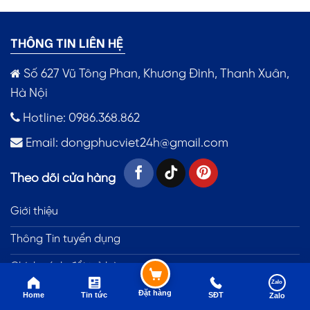
THÔNG TIN LIÊN HỆ
Số 627 Vũ Tông Phan, Khương Đình, Thanh Xuân,
Hà Nội
Hotline: 0986.368.862
Email:
dongphucviet24h@gmail.com
Theo dõi cửa hàng
Giới thiệu
Thông Tin tuyển dụng
Chính sách đổi trả hàng
Zalo
Đặt hàng
Home
Tin tức
SĐT
Zalo