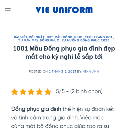
Skip
to
content
BÀI VIẾT MỚI NHẤT
,
BST MẪU ĐỒNG PHỤC
,
THỜI TRANG HOT
,
TƯ VẤN MAY ĐỒNG PHỤC
,
XU HƯỚNG ĐỒNG PHỤC 2025
1001 Mẫu Đồng phục gia đình đẹp
mắt cho kỳ nghỉ lễ sắp tới
POSTED ON
2 THÁNG 3, 2023
BY
MINH ANH
5/5 - (2 bình chọn)
Đồng phục gia đình
thể hiện sự đoàn kết
và tình cảm trong gia đình. Việc mặc
cùng một bộ đồng phục giúp tạo ra sự