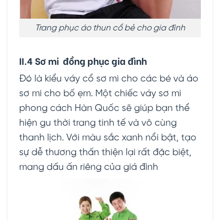
Trang phục áo thun cổ bẻ cho gia đình
II.4 Sơ mi đồng phục gia đình
Đó là kiểu váy cổ sơ mi cho các bé và áo
sơ mi cho bố ẹm. Một chiếc váy sơ mi
phong cách Hàn Quốc sẽ giúp bạn thể
hiện gu thời trang tinh tế và vô cùng
thanh lịch. Với màu sắc xanh nổi bật, tạo
sự dễ thương thấn thiện lại rất đặc biệt,
mang dấu ấn riêng của giá đình