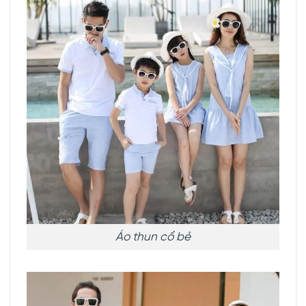
Áo thun cổ bẻ