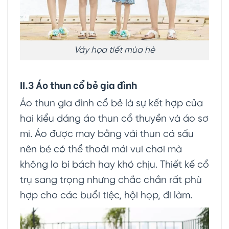
Váy họa tiết mùa hè
II.3 Áo thun cổ bẻ gia đình
Áo thun gia đình cổ bẻ là sự kết hợp của
hai kiểu dáng áo thun cổ thuyền và áo sơ
mi. Áo được may bằng vải thun cá sấu
nên bé có thể thoải mái vui chơi mà
không lo bí bách hay khó chịu. Thiết kế cổ
trụ sang trọng nhưng chắc chắn rất phù
hợp cho các buổi tiệc, hội họp, đi làm.