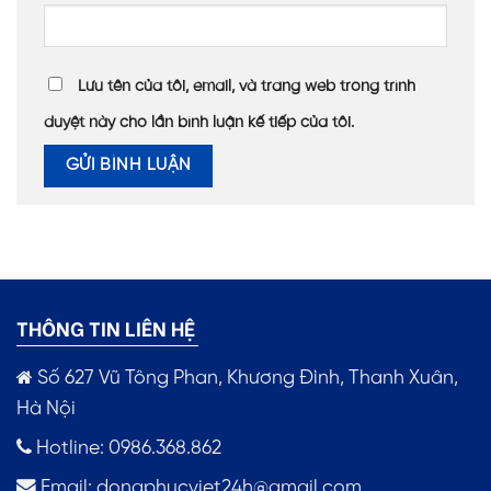
Lưu tên của tôi, email, và trang web trong trình
duyệt này cho lần bình luận kế tiếp của tôi.
THÔNG TIN LIÊN HỆ
Số 627 Vũ Tông Phan, Khương Đình, Thanh Xuân,
Hà Nội
Hotline: 0986.368.862
Email:
dongphucviet24h@gmail.com