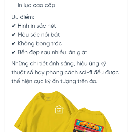
In lụa cao cấp
Ưu điểm:
✔ Hình in sắc nét
✔ Màu sắc nổi bật
✔ Không bong tróc
✔ Bền đẹp sau nhiều lần giặt
Những chi tiết ánh sáng, hiệu ứng kỹ
thuật số hay phong cách sci-fi đều được
thể hiện cực kỳ ấn tượng trên áo.