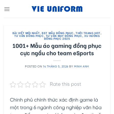
Skip
to
content
BÀI VIẾT MỚI NHẤT
,
BST MẪU ĐỒNG PHỤC
,
THỜI TRANG HOT
,
TƯ VẤN ĐỒNG PHỤC
,
TƯ VẤN MAY ĐỒNG PHỤC
,
XU HƯỚNG
ĐỒNG PHỤC 2025
1001+ Mẫu áo gaming đồng phục
cực ngầu cho team eSports
POSTED ON
14 THÁNG 5, 2026
BY
MINH ANH
Rate this post
Chính phủ chính thức xác định game là
một trong 6 ngành công nghiệp văn hóa