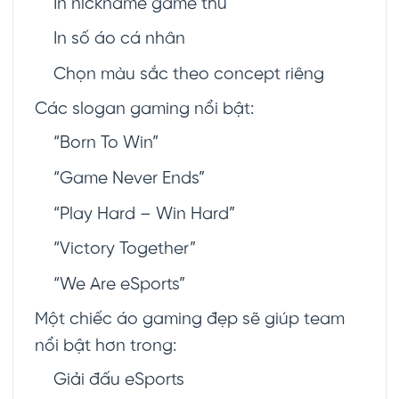
In nickname game thủ
In số áo cá nhân
Chọn màu sắc theo concept riêng
Các slogan gaming nổi bật:
“Born To Win”
“Game Never Ends”
“Play Hard – Win Hard”
“Victory Together”
“We Are eSports”
Một chiếc áo gaming đẹp sẽ giúp team
nổi bật hơn trong:
Giải đấu eSports