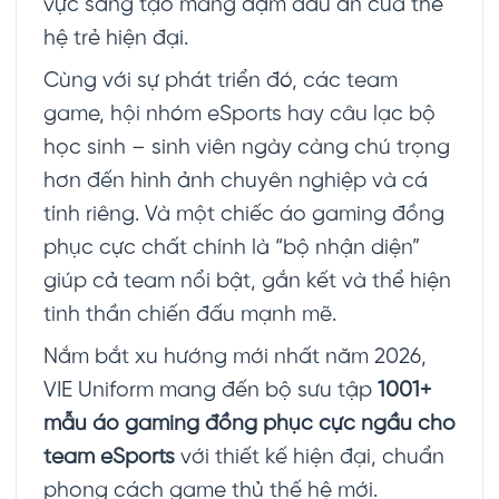
vực sáng tạo mang đậm dấu ấn của thế
hệ trẻ hiện đại.
Cùng với sự phát triển đó, các team
game, hội nhóm eSports hay câu lạc bộ
học sinh – sinh viên ngày càng chú trọng
hơn đến hình ảnh chuyên nghiệp và cá
tính riêng. Và một chiếc áo gaming đồng
phục cực chất chính là “bộ nhận diện”
giúp cả team nổi bật, gắn kết và thể hiện
tinh thần chiến đấu mạnh mẽ.
Nắm bắt xu hướng mới nhất năm 2026,
VIE Uniform mang đến bộ sưu tập
1001+
mẫu áo gaming đồng phục cực ngầu cho
team eSports
với thiết kế hiện đại, chuẩn
phong cách game thủ thế hệ mới.