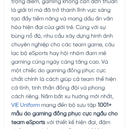
trọng điểm, gaming không còn đơn thuần
là giải trí mà đã trở thành lĩnh vực sáng
tạo đầy tiềm năng và mang dấu ấn văn
hóa hiện đại của giới trẻ. Cùng với sự
bùng nổ đó, nhu cầu xây dựng hình ảnh
chuyên nghiệp cho các team game, câu
lạc bộ eSports hay hội nhóm đam mê
gaming cũng ngày càng tăng cao. Và
một chiếc áo gaming đồng phục cực
chất chính là cách giúp cả team thể hiện
cá tính, tinh thần đồng đội và phong
cách riêng. Nắm bắt xu hướng mới nhất,
VIE Uniform
mang đến bộ sưu tập
1001+
mẫu áo gaming đồng phục cực ngầu cho
team eSports
với thiết kế hiện đại, đậm