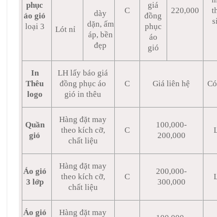
phục
giá
C
220,000
t
dày
áo gió
đồng
s
dặn, ấm
loại 3
phục
Lót nỉ
áp, bền
áo
đẹp
gió
In
LH lấy báo giá
Thêu
đồng phục áo
C
Giá liên hệ
Có
logo
gió in thêu
Hàng đặt may
Quần
100,000-
theo kích cỡ,
C
gió
200,000
chất liệu
Hàng đặt may
Áo gió
200,000-
theo kích cỡ,
C
3 lớp
300,000
chất liệu
Áo gió
Hàng đặt may