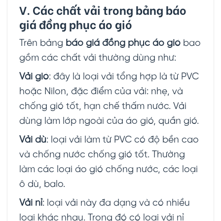
V. Các chất vải trong bảng báo
giá đồng phục áo gió
Trên bảng
báo giá đồng phục áo gió
bao
gồm các chất vải thường dùng như:
Vải gió
: đây là loại vải tổng hợp là từ PVC
hoặc Nilon, đặc điểm của vải: nhẹ, và
chống gió tốt, hạn chế thấm nước. Vải
dùng làm lớp ngoài của áo gió, quần gió.
Vải dù
: loại vải làm từ PVC có độ bền cao
và chống nước chống gió tốt. Thường
làm các loại áo gió chống nước, các loại
ô dù, balo.
Vải nỉ
: loại vải này đa dạng và có nhiều
loại khác nhau. Trong đó có loại vải nỉ