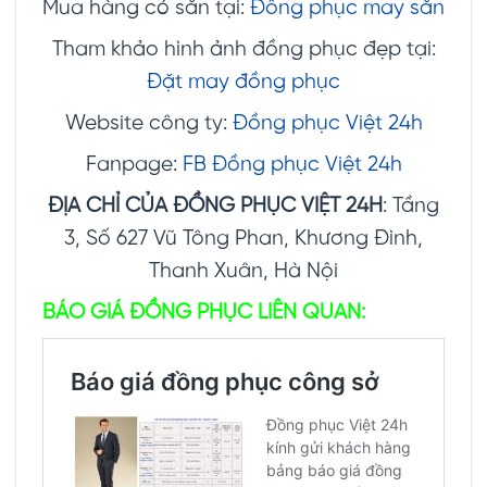
Mua hàng có sẵn tại:
Đồng phục may sẵn
Tham khảo hình ảnh đồng phục đẹp tại:
Đặt may đồng phục
Website công ty:
Đồng phục Việt 24h
Fanpage:
FB Đồng phục Việt 24h
ĐỊA CHỈ CỦA ĐỒNG PHỤC VIỆT 24H
: Tầng
3, Số 627 Vũ Tông Phan, Khương Đình,
Thanh Xuân, Hà Nội
BÁO GIÁ ĐỒNG PHỤC LIÊN QUAN: