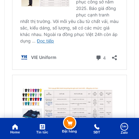
Zalo
Đặt hàng
Home
Tin tức
SĐT
Zalo