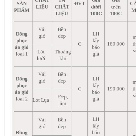
CHẤT
TẢ
Giá
Giá
SẢN
ĐVT
C
LIỆU
CHẤT
dưới
trên
PHẨM
M
LIỆU
100C
100C
Vải
Bền
Đồng
LH
gió
đẹp
m
phục
lấy
C
180,000
t
áo gió
báo
s
Lót
Thoáng
loại 1
giá
lưới
khí
Vải
Bền
Đồng
LH
gió
đẹp
m
phục
lấy
C
190,000
t
áo gió
báo
s
Đẹp,
loại 2
giá
Lót Lụa
ấm
LH
Vải
Bền
lấy
gió
đẹp
Đồng
báo
m