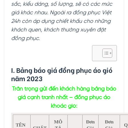
sắc, kiểu dáng, số lượng, sẽ có các mức
giá khác nhau. Ngoài ra đồng phục Việt
24h còn áp dụng chiết khấu cho những
khách quen, khách thường xuyên đặt
đồng phục.
I. Bảng báo giá đồng phục áo gió
năm 2023
Trân trọng gửi đến khách hàng bảng báo
giá cạnh tranh nhất – đồng phục áo
khoác gió:
MÔ
Đơn
Đơn
TÊN
Q