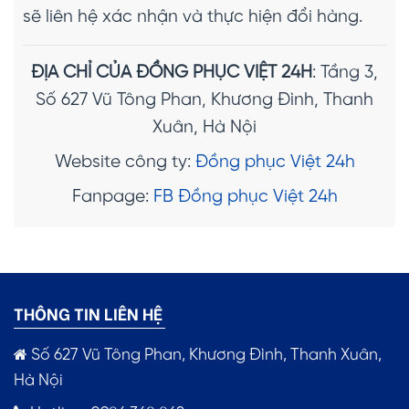
sẽ liên hệ xác nhận và thực hiện đổi hàng.
ĐỊA CHỈ CỦA ĐỒNG PHỤC VIỆT 24H
: Tầng 3,
Số 627 Vũ Tông Phan, Khương Đình, Thanh
Xuân, Hà Nội
Website công ty:
Đồng phục Việt 24h
Fanpage:
FB Đồng phục Việt 24h
THÔNG TIN LIÊN HỆ
Số 627 Vũ Tông Phan, Khương Đình, Thanh Xuân,
Hà Nội