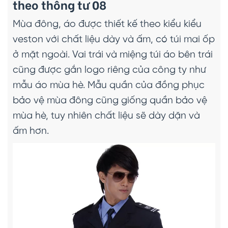
theo thông tư 08
Mùa đông, áo được thiết kế theo kiểu kiểu
veston với chất liệu dày và ấm, có túi mai ốp
ở mặt ngoài. Vai trái và miệng túi áo bên trái
cũng được gắn logo riêng của công ty như
mẫu áo mùa hè. Mẫu quần của đồng phục
bảo vệ mùa đông cũng giống quần bảo vệ
mùa hè, tuy nhiên chất liệu sẽ dày dặn và
ấm hơn.