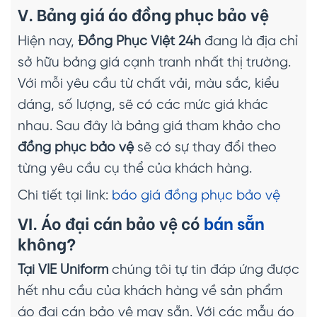
V. Bảng giá áo đồng phục bảo vệ
Hiện nay,
Đồng Phục Việt 24h
đang là địa chỉ
sở hữu bảng giá cạnh tranh nhất thị trường.
Với mỗi yêu cầu từ chất vải, màu sắc, kiểu
dáng, số lượng, sẽ có các mức giá khác
nhau. Sau đây là bảng giá tham khảo cho
đồng phục bảo vệ
sẽ có sự thay đổi theo
từng yêu cầu cụ thể của khách hàng.
Chi tiết tại link:
báo giá đồng phục bảo vệ
VI. Áo đại cán bảo vệ có
bán sẵn
không?
Tại VIE Uniform
chúng tôi tự tin đáp ứng được
hết nhu cầu của khách hàng về sản phẩm
áo đại cán bảo vệ may sẵn. Với các mẫu áo