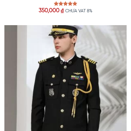
350,000
₫
Được xếp
CHƯA VAT 8%
hạng
5.00
5 sao