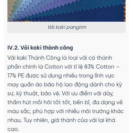
Vải kaki pangrim
IV.2. Vải kaki thành công
Vải kaki Thành Công là loại vải có thành
phần chính là Cotton với tỉ lệ 83% Cotton –
17% PE được sử dụng nhiều trong lĩnh vực
may quần áo bảo hộ lao động dành cho kỹ
sư, kỹ thuật, bảo vệ. Với ưu điểm vải dày,
thấm hút mồi hôi tốt tốt, bền bĩ, đa dạng về
màu sắc, phù hợp với nhiều môi trường khác
nhau. Tuy nhiên, giá thành của vải lại khá
cao.