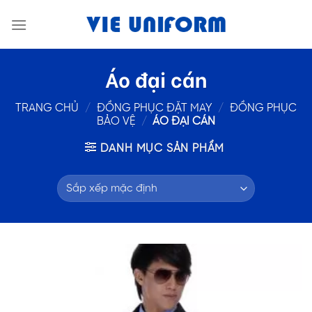
Skip
to
content
Áo đại cán
TRANG CHỦ
/
ĐỒNG PHỤC ĐẶT MAY
/
ĐỒNG PHỤC
BẢO VỆ
/
ÁO ĐẠI CÁN
DANH MỤC SẢN PHẨM