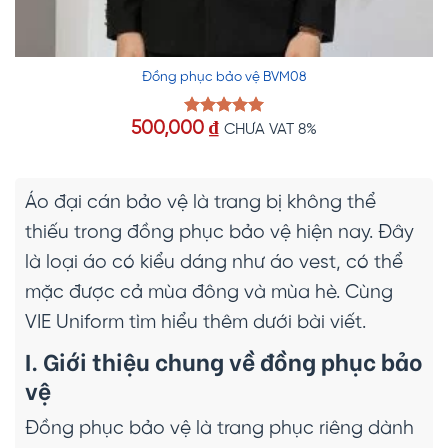
Đồng phục bảo vệ BVM08
500,000
₫
Được xếp
CHƯA VAT 8%
hạng
5.00
5 sao
Áo đại cán bảo vệ là trang bị không thể
thiếu trong đồng phục bảo vệ hiện nay. Đây
là loại áo có kiểu dáng như áo vest, có thể
mặc được cả mùa đông và mùa hè. Cùng
VIE Uniform tìm hiểu thêm dưới bài viết.
I. Giới thiệu chung về đồng phục bảo
vệ
Đồng phục bảo vệ là trang phục riêng dành