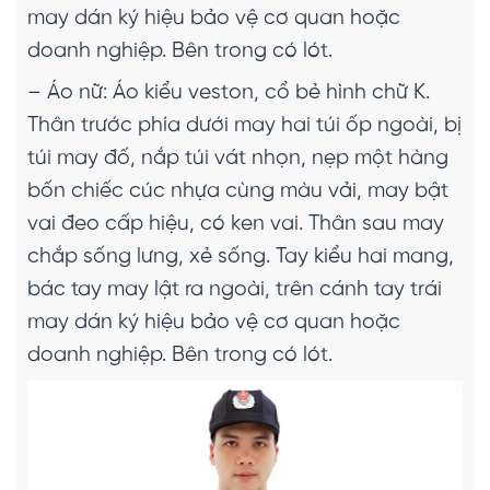
may dán ký hiệu bảo vệ cơ quan hoặc
doanh nghiệp. Bên trong có lót.
– Áo nữ: Áo kiểu veston, cổ bẻ hình chữ K.
Thân trước phía dưới may hai túi ốp ngoài, bị
túi may đố, nắp túi vát nhọn, nẹp một hàng
bốn chiếc cúc nhựa cùng màu vải, may bật
vai đeo cấp hiệu, có ken vai. Thân sau may
chắp sống lưng, xẻ sống. Tay kiểu hai mang,
bác tay may lật ra ngoài, trên cánh tay trái
may dán ký hiệu bảo vệ cơ quan hoặc
doanh nghiệp. Bên trong có lót.