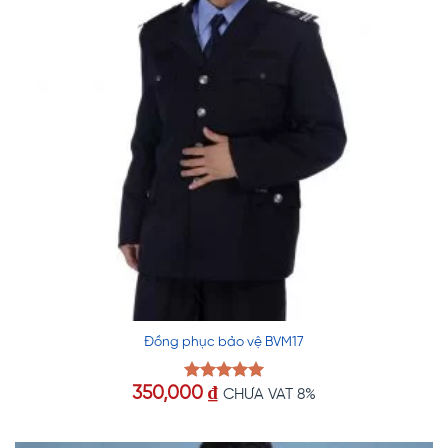
Đồng phục bảo vệ BVM17
350,000
₫
Được xếp
CHƯA VAT 8%
hạng
5.00
5 sao