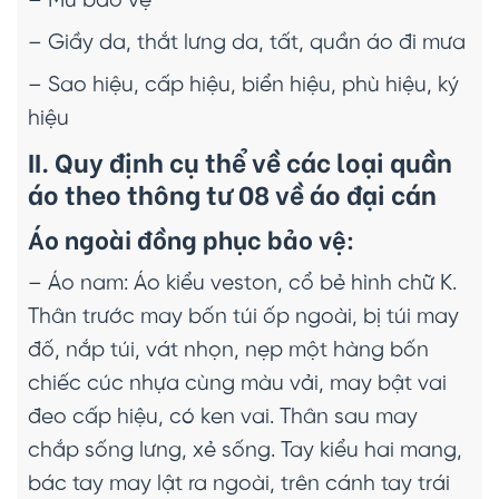
– Mũ bảo vệ
– Giầy da, thắt lưng da, tất, quần áo đi mưa
– Sao hiệu, cấp hiệu, biển hiệu, phù hiệu, ký
hiệu
II. Quy định cụ thể về các loại quần
áo theo thông tư 08 về áo đại cán
Áo ngoài đồng phục bảo vệ:
– Áo nam: Áo kiểu veston, cổ bẻ hình chữ K.
Thân trước may bốn túi ốp ngoài, bị túi may
đố, nắp túi, vát nhọn, nẹp một hàng bốn
chiếc cúc nhựa cùng màu vải, may bật vai
đeo cấp hiệu, có ken vai. Thân sau may
chắp sống lưng, xẻ sống. Tay kiểu hai mang,
bác tay may lật ra ngoài, trên cánh tay trái