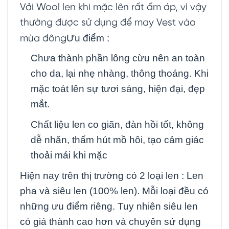
Vải Wool len khi mặc lên rất ấm áp, vì vậy
thường được sử dụng để may Vest vào
Ưu điểm :
mùa đông
Chưa thành phần lông cừu nên an toàn
cho da, lại nhẹ nhàng, thông thoáng. Khi
mặc toát lên sự tươi sáng, hiện đại, đẹp
mắt.
Chất liệu len co giãn, đàn hồi tốt, không
dễ nhăn, thấm hút mồ hôi, tạo cảm giác
thoải mái khi mặc
Hiện nay trên thị trường có 2 loại len : Len
pha và siêu len (100% len). Mỗi loại đều có
những ưu điểm riêng. Tuy nhiên siêu len
có giá thành cao hơn và chuyên sử dụng