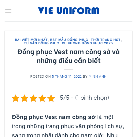
Skip
to
content
BÀI VIẾT MỚI NHẤT
,
BST MẪU ĐỒNG PHỤC
,
THỜI TRANG HOT
,
TƯ VẤN ĐỒNG PHỤC
,
XU HƯỚNG ĐỒNG PHỤC 2025
Đồng phục Vest nam công sở và
những điều cần biết
POSTED ON
5 THÁNG 11, 2022
BY
MINH ANH
5/5 - (1 bình chọn)
Đồng phục Vest nam công sở
là một
trong những trang phục văn phòng lịch sự,
sang trọng nhất dành cho nam giới. Nhu