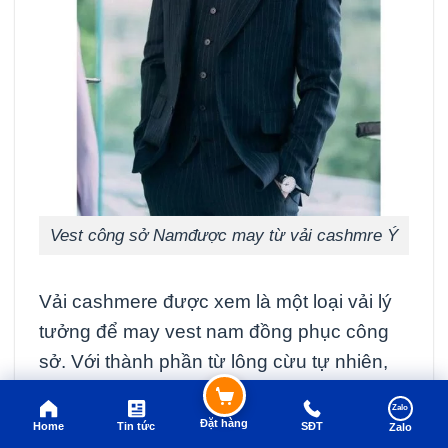
Vest công sở Namđược may từ vải cashmre Ý
Vải cashmere được xem là một loại vải lý
tưởng để may vest nam đồng phục công
sở. Với thành phần từ lông cừu tự nhiên,
vải cashmere được xem là chất liệu đứng
Zalo
đầu.
Đặt hàng
Home
Tin tức
SĐT
Zalo