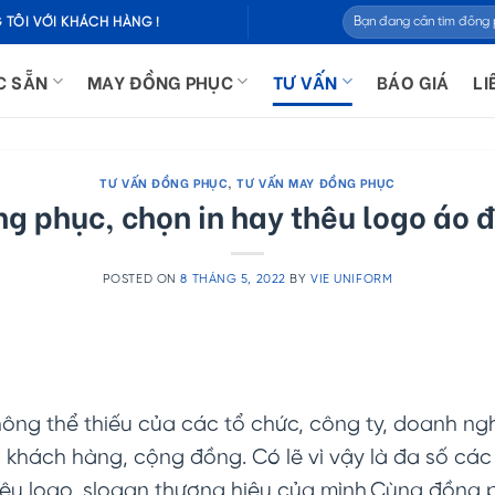
Tìm
 TÔI VỚI KHÁCH HÀNG !
kiếm:
C SẴN
MAY ĐỒNG PHỤC
TƯ VẤN
BÁO GIÁ
LI
TƯ VẤN ĐỒNG PHỤC
,
TƯ VẤN MAY ĐỒNG PHỤC
ng phục, chọn in hay thêu logo áo
POSTED ON
8 THÁNG 5, 2022
BY
VIE UNIFORM
ông thể thiếu của các tổ chức, công ty, doanh ng
 khách hàng, cộng đồng. Có lẽ vì vậy là đa số cá
hêu logo, slogan thương hiệu của mình.Cùng đồng p