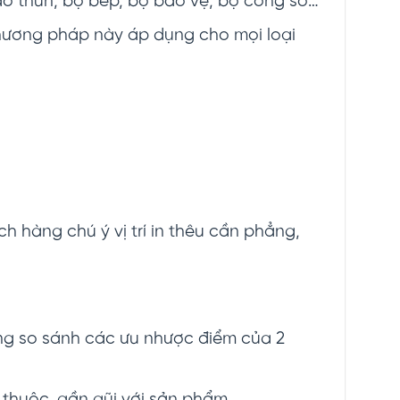
áo thun, bộ bếp, bộ bảo vệ, bộ công sở…
Phương pháp này áp dụng cho mọi loại
h hàng chú ý vị trí in thêu cần phẳng,
ng so sánh các ưu nhược điểm của 2
 thuộc, gần gũi với sản phẩm.