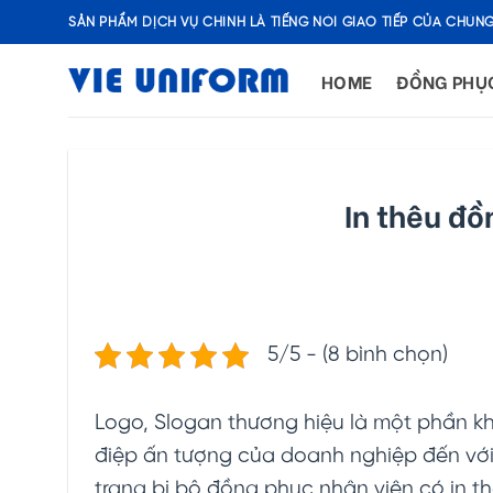
Skip
SẢN PHẨM DỊCH VỤ CHÍNH LÀ TIẾNG NÓI GIAO TIẾP CỦA CHÚNG
to
content
HOME
ĐỒNG PHỤ
In thêu đồ
5/5 - (8 bình chọn)
Logo, Slogan thương hiệu là một phần kh
điệp ấn tượng của doanh nghiệp đến với
trang bị bộ đồng phục nhân viên có in t