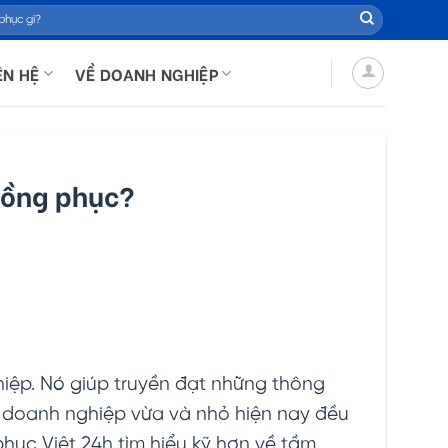
ÊN HỆ
VỀ DOANH NGHIỆP
 đồng phục?
hiệp. Nó giúp truyền đạt những thông
c doanh nghiệp vừa và nhỏ hiện nay đều
hục Việt 24h tìm hiểu kỹ hơn về tầm