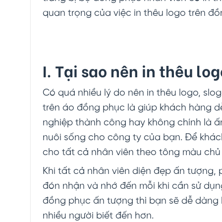
quan trọng của việc in thêu logo trên đồ
I. Tại sao nên in thêu l
Có quá nhiều lý do nên in thêu logo, slo
trên áo đồng phục là giúp khách hàng d
nghiệp thành công hay không chính là ấ
nuôi sống cho công ty của bạn. Để khác
cho tất cả nhân viên theo tông màu chủ 
Khi tất cả nhân viên diện đẹp ấn tượng
đón nhận và nhớ đến mỗi khi cần sử dụng
đồng phục ấn tượng thì bạn sẽ dễ dàng h
nhiều người biết đến hơn.