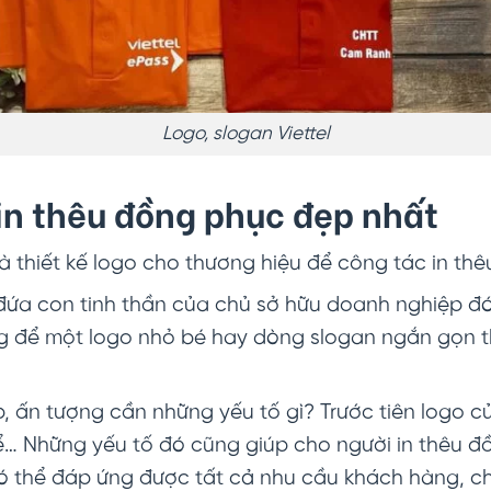
Logo, slogan Viettel
ể in thêu đồng phục đẹp nhất
 thiết kế logo cho thương hiệu để công tác in th
đứa con tinh thần của chủ sở hữu doanh nghiệp đó.
g để một logo nhỏ bé hay dòng slogan ngắn gọn th
p, ấn tượng cần những yếu tố gì? Trước tiên logo c
ể… Những yếu tố đó cũng giúp cho người in thêu đ
, có thể đáp ứng được tất cả nhu cầu khách hàng, 