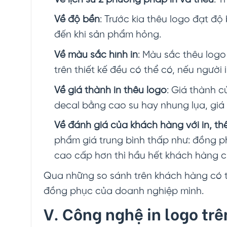
Về độ bền
: Trước kia thêu logo đạt đ
đến khi sản phẩm hỏng.
Về màu sắc hình in
: Màu sắc thêu logo
trên thiết kế đều có thể có, nếu ngườ
Về giá thành in thêu logo
: Giá thành c
decal bằng cao su hay nhung lụa, giá
Về đánh giá của khách hàng với in, th
phẩm giá trung bình thấp như: đồng 
cao cấp hơn thì hầu hết khách hàng c
Qua những so sánh trên khách hàng có t
đồng phục của doanh nghiệp mình.
V. Công nghệ in logo tr