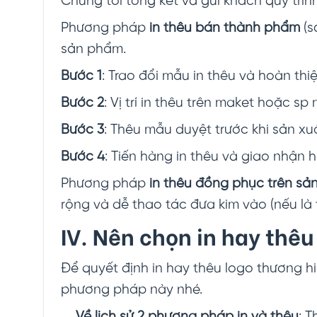
Chúng tôi tổng kết và gửi khách quy trì
Phương pháp
in thêu bán thành phẩm
(s
sản phẩm.
Bước 1
: Trao đổi mẫu in thêu và hoàn thi
Bước 2
: Vị trí in thêu trên maket hoặc 
Bước 3
: Thêu mẫu duyệt trước khi sản xuấ
Bước 4
: Tiến hàng in thêu và giao nhận
Phương pháp
in thêu đồng phục trên sả
rộng và dễ thao tác đưa kim vào (nếu là
IV. Nên chọn in hay thê
Để quyết định in hay thêu logo thương 
phương pháp này nhé.
Về lịch sử 2 phương pháp in và thêu
: 