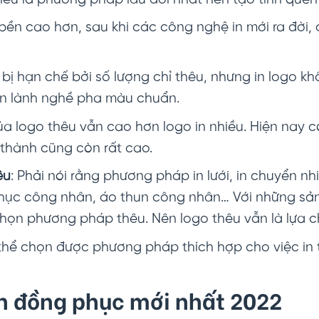
ộ bền cao hơn, sau khi các công nghệ in mới ra đời
 bị hạn chế bởi số lượng chỉ thêu, nhưng in logo k
i in lành nghề pha màu chuẩn.
ủa logo thêu vẫn cao hơn logo in nhiều. Hiện nay c
 thành cũng còn rất cao.
êu
: Phải nói rằng phương pháp in lưới, in chuyển n
phục công nhân, áo thun công nhân… Với những s
họn phương pháp thêu. Nên logo thêu vẫn là lựa ch
hể chọn được phương pháp thích hợp cho việc in t
ên đồng phục mới nhất 2022