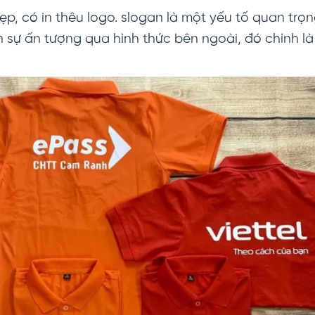
p, có in thêu logo. slogan là một yếu tố quan tr
 sự ấn tượng qua hình thức bên ngoài, đó chính l