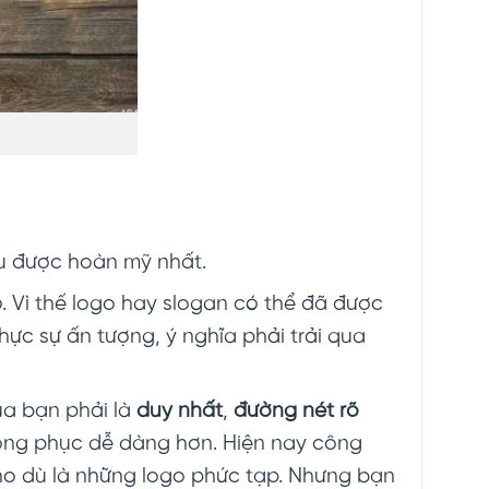
êu được hoàn mỹ nhất.
 Vì thế logo hay slogan có thể đã được
ực sự ấn tượng, ý nghĩa phải trải qua
ủa bạn phải là
duy nhất
,
đường nét rõ
ồng phục dễ dàng hơn. Hiện nay công
cho dù là những logo phức tạp. Nhưng bạn