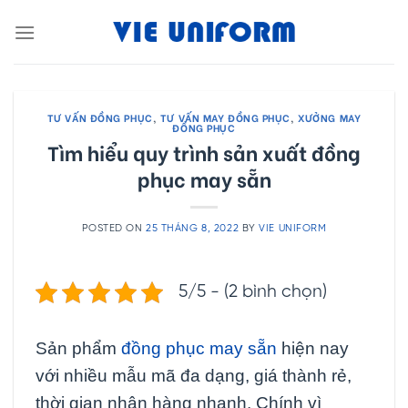
Skip
to
content
TƯ VẤN ĐỒNG PHỤC
,
TƯ VẤN MAY ĐỒNG PHỤC
,
XƯỞNG MAY
ĐỒNG PHỤC
Tìm hiểu quy trình sản xuất đồng
phục may sẵn
POSTED ON
25 THÁNG 8, 2022
BY
VIE UNIFORM
5/5 - (2 bình chọn)
Sản phẩm
đồng phục may sẵn
hiện nay
với nhiều mẫu mã đa dạng, giá thành rẻ,
thời gian nhận hàng nhanh. Chính vì