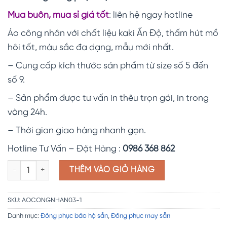
Mua buôn, mua sỉ giá tốt
: liên hệ ngay hotline
Áo công nhân với chất liệu kaki Ấn Độ, thấm hút mồ
hôi tốt, màu sắc đa dạng, mẫu mới nhất.
– Cung cấp kích thước sản phẩm từ size số 5 đến
số 9.
– Sản phẩm được tư vấn in thêu trọn gói, in trong
vòng 24h.
– Thời gian giao hàng nhanh gọn.
Hotline Tư Vấn – Đặt Hàng :
0986 368 862
Áo công nhân giá rẻ sẵn ANS04 số lượng
THÊM VÀO GIỎ HÀNG
SKU:
AOCONGNHAN03-1
Danh mục:
Đồng phục bảo hộ sẵn
,
Đồng phục may sẵn