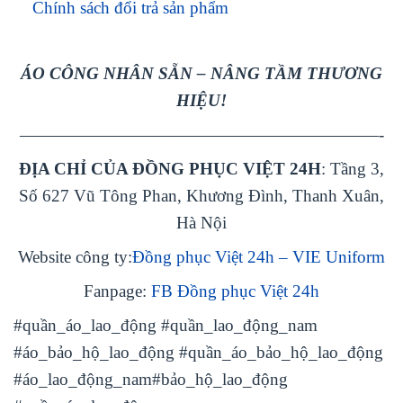
Chính sách đổi trả sản phẩm
ÁO CÔNG NHÂN SẴN – NÂNG TẦM THƯƠNG
HIỆU!
—————————————————————-
ĐỊA CHỈ CỦA ĐỒNG PHỤC VIỆT 24H
: Tầng 3,
Số 627 Vũ Tông Phan, Khương Đình, Thanh Xuân,
Hà Nội
Website công ty:
Đồng phục Việt 24h – VIE Uniform
Fanpage:
FB Đồng phục Việt 24h
#quần_áo_lao_động #quần_lao_động_nam
#áo_bảo_hộ_lao_động #quần_áo_bảo_hộ_lao_động
#áo_lao_động_nam#bảo_hộ_lao_động