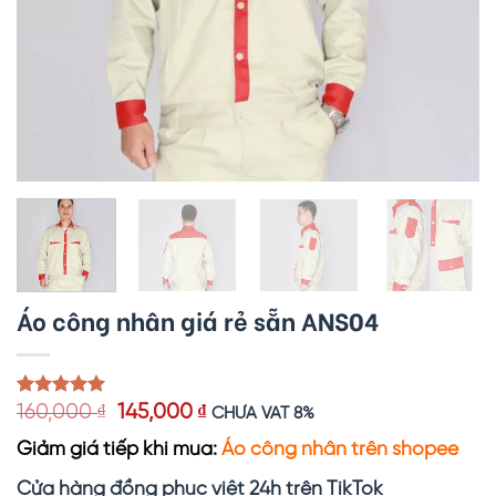
Áo công nhân giá rẻ sẵn ANS04
Giá
Giá
5.00
1
trên 5
160,000
₫
145,000
₫
CHƯA VAT 8%
dựa trên
gốc
hiện
đánh giá
Giảm giá tiếp khi mua:
Áo công nhân trên shopee
là:
tại
160,000 ₫.
là:
Cửa hàng đồng phục việt 24h trên TikTok
145,000 ₫.