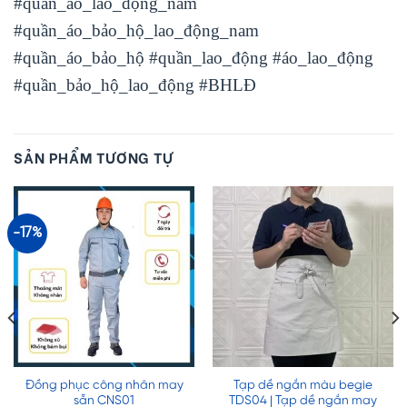
#quần_áo_lao_động_nam
#quần_áo_bảo_hộ_lao_động_nam
#quần_áo_bảo_hộ #quần_lao_động #áo_lao_động
#quần_bảo_hộ_lao_động #BHLĐ
SẢN PHẨM TƯƠNG TỰ
-17%
Đồng phục công nhân may
Tạp dề ngắn màu begie
sẵn CNS01
TDS04 | Tạp dề ngắn may