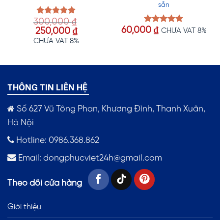
sẵn
300,000
₫
Được xếp
hạng
5.00
60,000
₫
Giá
Giá
Được xếp
250,000
₫
CHƯA VAT 8%
5 sao
hạng
5.00
gốc
hiện
CHƯA VAT 8%
5 sao
là:
tại
300,000 ₫.
là:
0 ₫.
250,000 ₫.
THÔNG TIN LIÊN HỆ
Số 627 Vũ Tông Phan, Khương Đình, Thanh Xuân,
Hà Nội
Hotline: 0986.368.862
Email:
dongphucviet24h@gmail.com
Theo dõi cửa hàng
Giới thiệu