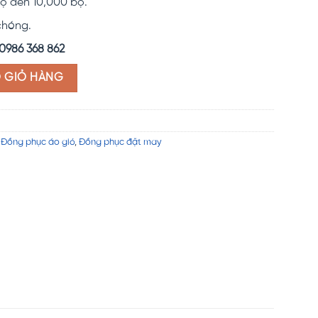
ộ đến 10,000 bộ.
chóng.
0986 368 862
HQ07 số lượng
O GIỎ HÀNG
,
Đồng phục áo gió
,
Đồng phục đặt may