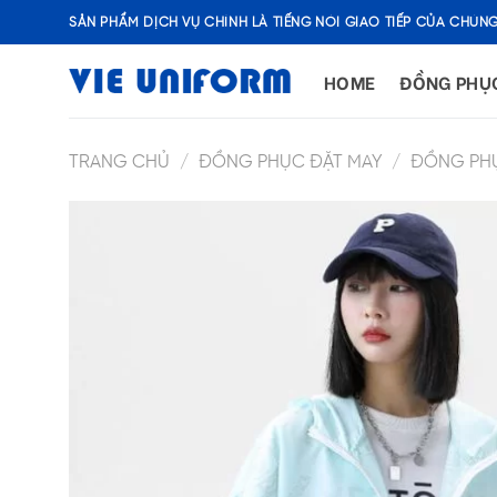
Skip
SẢN PHẨM DỊCH VỤ CHÍNH LÀ TIẾNG NÓI GIAO TIẾP CỦA CHÚNG
to
content
HOME
ĐỒNG PHỤ
TRANG CHỦ
/
ĐỒNG PHỤC ĐẶT MAY
/
ĐỒNG PH