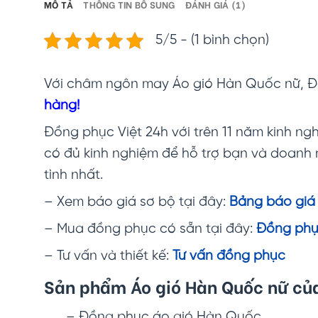
MÔ TẢ
THÔNG TIN BỔ SUNG
ĐÁNH GIÁ (1)
5/5 - (1 bình chọn)
Với châm ngôn may Áo gió Hàn Quốc nữ, 
hàng!
Đồng phục Việt 24h với trên 11 năm kinh ngh
có đủ kinh nghiệm để hỗ trợ bạn và doanh
tình nhất.
– Xem báo giá sơ bộ tại đây:
Bảng báo giá
– Mua đồng phục có sẵn tại đây:
Đồng phụ
– Tư vấn và thiết kế:
Tư vấn đồng phục
Sản phẩm Áo gió Hàn Quốc nữ của
– Đồng phục áo gió Hàn Quốc