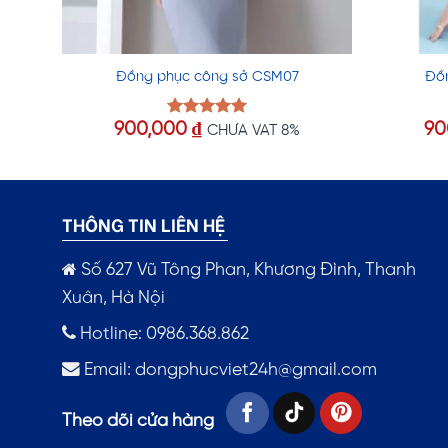
Đồng phục công sở CSM07
Đồ
900,000
₫
90
Được xếp
CHƯA VAT 8%
hạng
5.00
5 sao
THÔNG TIN LIÊN HỆ
Số 627 Vũ Tông Phan, Khương Đình, Thanh
Xuân, Hà Nội
Hotline: 0986.368.862
Email:
dongphucviet24h@gmail.com
Theo dõi cửa hàng