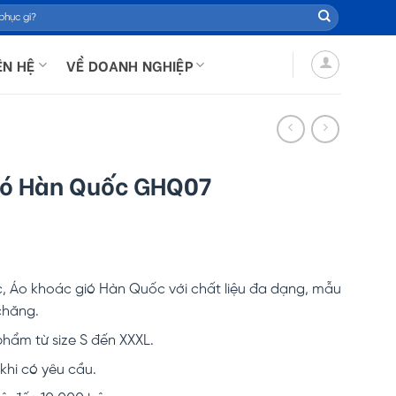
ÊN HỆ
VỀ DOANH NGHIỆP
ió Hàn Quốc GHQ07
Áo khoác gió Hàn Quốc với chất liệu đa dạng, mẫu
 chăng.
hẩm từ size S đến XXXL.
hi có yêu cầu.