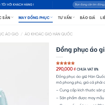
Tìm
 TÔI VỚI KHÁCH HÀNG !
kiếm:
C SẴN
MAY ĐỒNG PHỤC
TƯ VẤN
BÁO GIÁ
LI
ỤC ÁO GIÓ
/
ÁO KHOÁC GIÓ HÀN QUỐC
Đồng phục áo g
5.00
1
trên 5
290,000
₫
CHƯA VAT 8%
dựa trên
đánh giá
Đồng phục áo gió Hàn Quốc, 
mã phong phú, giá cả phải
– Cung cấp kích thước sản p
– Sản phẩm được may mẫu k