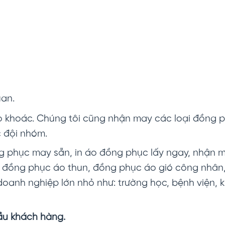
uan.
khoác. Chúng tôi cũng nhận may các loại đồng p
c đội nhóm.
 phục may sẵn, in áo đồng phục lấy ngay, nhận 
, đồng phục áo thun, đồng phục áo gió công nhâ
doanh nghiệp lớn nhỏ như: trường học, bệnh viện, 
ầu khách hàng.