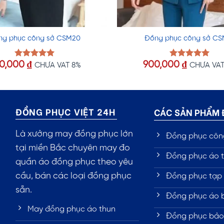
ng phục công sở CSM20
Đồng phục công sở CS
0,000
₫
900,000
₫
Được xếp
Được xếp
CHƯA VAT 8%
CHƯA VAT
hạng
5.00
hạng
5.00
5 sao
5 sao
ĐỒNG PHỤC VIỆT 24H
CÁC SẢN PHẨM
Là xưởng may đồng phục lớn
Đồng phục côn
tại miền Bắc chuyên may đo
Đồng phục áo t
quần áo đồng phục theo yêu
cầu, bán các loại đồng phục
Đồng phục tạp 
sẵn.
Đồng phục áo 
May đồng phục áo thun
Đồng phục bảo