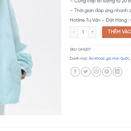
– Cung cấp số lượng từ 20 b
– Thời gian đáp ứng nhanh 
Hotline Tư Vấn – Đặt Hàng :
Đồng phục áo gió Hàn Quốc G
THÊM VÀ
SKU:
GHQ07
Danh mục:
Áo khoác gió Hàn Quốc