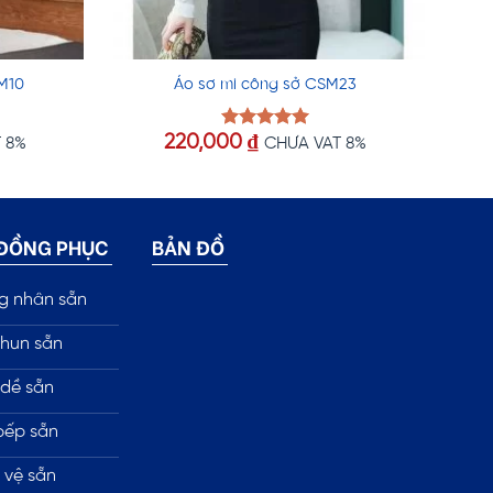
M10
Áo sơ mi công sở CSM23
220,000
₫
Được xếp
 8%
CHƯA VAT 8%
hạng
5.00
5 sao
 ĐỒNG PHỤC
BẢN ĐỒ
g nhân sẵn
hun sẵn
dề sẵn
bếp sẵn
 vệ sẵn