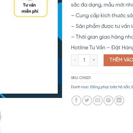
sắc đa dạng, mẫu mới nhấ
– Cung cấp kích thước sả
– Sản phẩm được tư vấn i
– Thời gian giao hàng nh
Hotline Tư Vấn – Đặt Hàn
Đồng phục công nhân may sẵn
THÊM VÀ
SKU:
CNS01
Danh mục:
Đồng phục bảo hộ sẵn
,