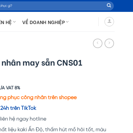
ÊN HỆ
VỀ DOANH NGHIỆP
 nhân may sẵn CNS01
ƯA VAT 8%
n
ng phục công nhân trên shopee
24h trên TikTok
,000 ₫.
 liên hệ ngay hotline
t liệu kaki Ấn Độ, thấm hút mồ hôi tốt, màu