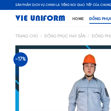
Skip
SẢN PHẨM DỊCH VỤ CHÍNH LÀ TIẾNG NÓI GIAO TIẾP CỦA CHÚNG
to
content
HOME
ĐỒNG PHỤ
TRANG CHỦ
/
ĐỒNG PHỤC MAY SẴN
/
ĐỒNG PH
-17%