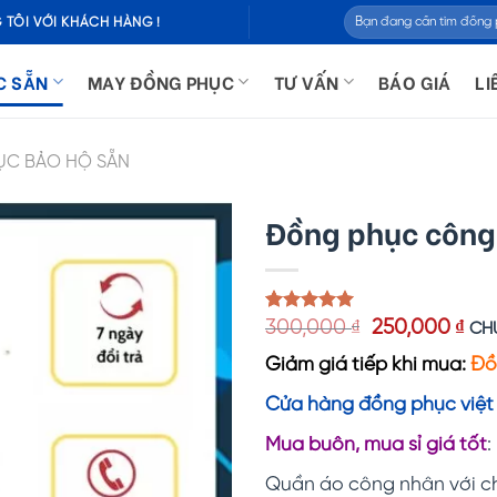
Tìm
 TÔI VỚI KHÁCH HÀNG !
kiếm:
C SẴN
MAY ĐỒNG PHỤC
TƯ VẤN
BÁO GIÁ
LI
ỤC BẢO HỘ SẴN
Đồng phục công
Giá
Giá
5.00
1
trên 5
300,000
₫
250,000
₫
CH
dựa trên
gốc
hiệ
đánh giá
Giảm giá tiếp khi mua:
Đồ
là:
tại
300,000 ₫.
là:
Cửa hàng đồng phục việt 
250
Mua buôn, mua sỉ giá tốt
:
Quần áo công nhân với chấ