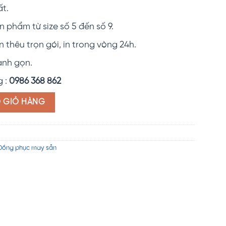
t.
n phẩm từ size số 5 đến số 9.
n thêu trọn gói, in trong vòng 24h.
anh gọn.
g :
0986 368 862
 CNS01 số lượng
O GIỎ HÀNG
Đồng phục may sẵn