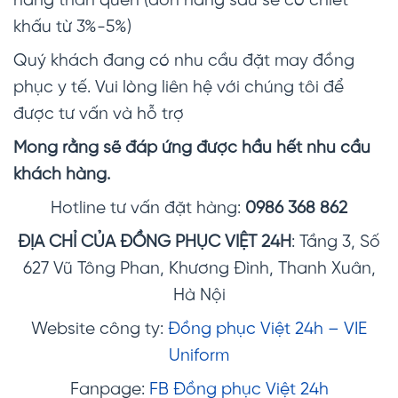
hàng thân quen (đơn hàng sau sẽ có chiết
khấu từ 3%-5%)
Quý khách đang có nhu cầu đặt may đồng
phục y tế. Vui lòng liên hệ với chúng tôi để
được tư vấn và hỗ trợ
Mong rằng sẽ đáp ứng được hầu hết nhu cầu
khách hàng.
Hotline tư vấn đặt hàng:
0986 368 862
ĐỊA CHỈ CỦA ĐỒNG PHỤC VIỆT 24H
: Tầng 3, Số
627 Vũ Tông Phan, Khương Đình, Thanh Xuân,
Hà Nội
Website công ty:
Đồng phục Việt 24h – VIE
Uniform
Fanpage:
FB Đồng phục Việt 24h