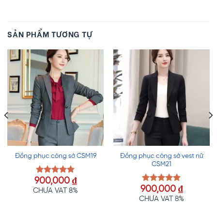
SẢN PHẨM TƯƠNG TỰ
Đồng phục công sở vest nữ
Đồng phục công sở CSM19
CSM21
900,000
₫
Được xếp
900,000
₫
hạng
5.00
Được xếp
CHƯA VAT 8%
5 sao
hạng
5.00
CHƯA VAT 8%
5 sao