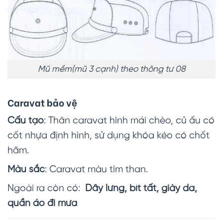
Mũ mềm(mũ 3 cạnh) theo thông tư 08
Caravat bảo vệ
Cấu tạo
: Thân caravat hình mái chèo, củ ấu có
cốt nhựa định hình, sử dụng khóa kéo có chốt
hãm.
Màu sắc
: Caravat màu tím than.
Ngoài ra còn có:
Dây lưng, bít tất, giày da,
quần áo đi mưa