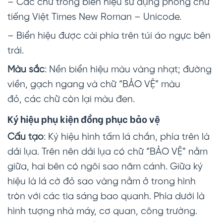
– Các chữ trong biển hiệu sử dụng phông chữ
tiếng Việt Times New Roman – Unicode.
– Biển hiệu được cài phía trên túi áo ngực bên
trái.
Màu sắc
: Nền biển hiệu màu vàng nhạt; đường
viền, gạch ngang và chữ “BẢO VỆ” màu
đỏ, các chữ còn lại màu đen.
Ký hiệu phụ kiện đồng phục bảo vệ
C
ấ
u tạo
: Ký hiệu hình tấm lá chắn, phía trên là
dải lụa. Trên nên dải lụa có chữ “BẢO VỆ” nằm
giữa, hai bên có ngôi sao năm cánh. Giữa ký
hiệu là lá cờ đỏ sao vàng nằm ở trong hình
tròn với các tia sáng bao quanh. Phía dưới là
hình tượng nhà máy, cơ quan, công trường.