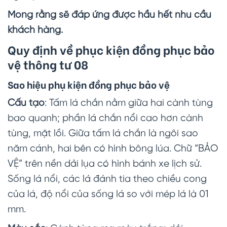
Mong rằng sẽ đáp ứng được hầu hết nhu cầu
khách hàng.
Quy định về phục kiện đồng phục bảo
vệ thông tư 08
Sao hiệu phụ kiện đồng phục bảo vệ
Cấu tạo
: Tấm lá chắn nằm giữa hai cành tùng
bao quanh; phần lá chắn nổi cao hơn cành
tùng, mặt lồi. Giữa tấm lá chắn là ngôi sao
năm cánh, hai bên có hình bông lúa. Chữ “BẢO
VỆ” trên nền dải lụa có hình bánh xe lịch sử.
Sống lá nổi, các lá đánh tia theo chiều cong
của lá, độ nổi của sống lá so với mép lá là 01
mm.