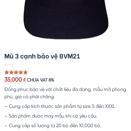
Mũ 3 cạnh bảo vệ BVM21
5.00
1
trên 5
35,000
₫
CHƯA VAT 8%
dựa trên
đánh giá
Đồng phục bảo vệ với chất liệu đa dạng, mẫu mã phong
phú, giá cả phải chăng.
– Cung cấp kích thước sản phẩm từ size S đến XXXL.
– Sản phẩm được may mẫu khi có yêu cầu.
– Cung cấp số lượng từ 20 bộ đến 10,000 bộ.