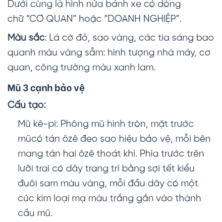
Dưới cùng là hình nửa bánh xe có dòng
chữ “CƠ QUAN” hoặc “DOANH NGHIỆP”.
Màu sắc
: Lá cờ đỏ, sao vàng, các tia sáng bao
quanh màu vàng sẫm: hình tượng nhà máy, cơ
quan, công trường màu xanh lam.
Mũ 3 cạnh bảo vệ
Cấu tạo:
Mũ kê-pi: Phông mũ hình tròn, mặt trước
mũcó tán ôzê đeo sao hiệu bảo vệ, mỗi bên
mang tán hai ôzê thoát khí. Phía trước trên
lưỡi trai có dây trang trí bằng sợi tết kiểu
đuôi sam màu vàng, mỗi đầu dây có một
cúc kim loại mạ màu trắng gắn vào thành
cầu mũ.