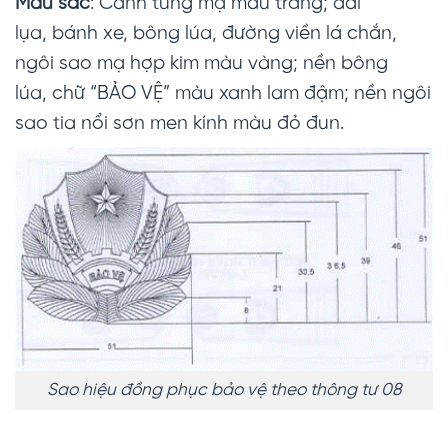
Màu sắc
: Cành tùng mạ màu trắng; dải
lụa, bánh xe, bông lúa, đường viền lá chắn,
ngôi sao mạ hợp kim màu vàng; nền bông
lúa, chữ “BẢO VỆ” màu xanh lam đậm; nền ngôi
sao tia nổi sơn men kính màu đỏ đun.
Sao hiệu đồng phục bảo vệ theo thông tư 08