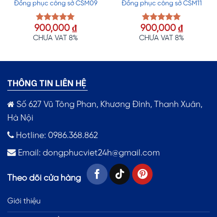
Đồng phục công sở CSM09
Đồng phục công sở CSM11
900,000
₫
900,000
₫
Được xếp
Được xếp
hạng
5.00
hạng
5.00
CHƯA VAT 8%
CHƯA VAT 8%
5 sao
5 sao
THÔNG TIN LIÊN HỆ
Số 627 Vũ Tông Phan, Khương Đình, Thanh Xuân,
Hà Nội
Hotline: 0986.368.862
Email:
dongphucviet24h@gmail.com
Theo dõi cửa hàng
Giới thiệu