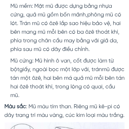
Mũ mềm: Mặt mũ được dựng bằng nhựa
cứng, quả mũ gồm bốn mảnh,phông mũ có
lót. Trán mũ có ôzê lắp sao hiệu bảo vệ, hai
bên mang mũ mỗi bên có ba ôzê thoát khí,
phía trong chân cầu may bằng vải giả da,
phía sau mũ có dây điều chỉnh.
Mũ cứng: Mũ hình ô van, cốt được làm từ
bộtgiấy, ngoài bọc một lớp vải, tránmũ được
tán một ôzê, hai bên má quả mũ mỗi bên tán
hai ôzê thoát khí, trong lòng có quai, cầu
mũ.
Màu sắc
: Mũ màu tím than. Riêng mũ kê-pi có
dây trang trí màu vàng, cúc kim loại màu trắng.