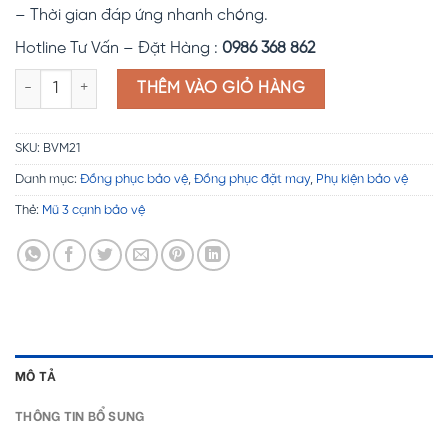
– Thời gian đáp ứng nhanh chóng.
Hotline Tư Vấn – Đặt Hàng :
0986 368 862
Mũ 3 cạnh bảo vệ BVM21 số lượng
THÊM VÀO GIỎ HÀNG
SKU:
BVM21
Danh mục:
Đồng phục bảo vệ
,
Đồng phục đặt may
,
Phụ kiện bảo vệ
Thẻ:
Mũ 3 cạnh bảo vệ
MÔ TẢ
THÔNG TIN BỔ SUNG