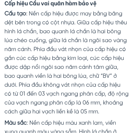
Cấp hiệu Cầu vai quân hàm bảo vệ
Cấu tạo
: Nền cấp hiệu được may bằng băng
dệt bên trong có cột nhựa. Giữa cấp hiệu thêu
hình lá chắn, bao quanh lá chắn là hai bông
lúa chéo cuống, giữa lá chắn là ngôi sao vàng
năm cánh. Phía đầu vát nhọn của cấp hiệu có
gắn cúc cấp hiệu bằng kim loại, cúc cấp hiệu
được dập nổi ngôi sao năm cánh tâm giữa,
bao quanh viền là hai bông lúa, chữ “BV” ở
dưới. Phía đầu không vát nhọn của cấp hiệu
có từ 01 đến 03 vạch ngang phân cấp, độ rộng
của vạch ngang phân cấp là 06 mm, khoảng
cách giữa hai vạch liền kề là 05 mm.
Màu sắc
: Nền cấp hiệu màu xanh lam, viền
xung quanh màu vàng sẫm. Hình lá chắn ở