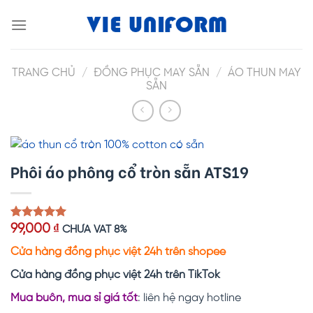
Skip
to
content
TRANG CHỦ
/
ĐỒNG PHỤC MAY SẴN
/
ÁO THUN MAY
SẴN
Phôi áo phông cổ tròn sẵn ATS19
5.00
1
trên 5
99,000
₫
CHƯA VAT 8%
dựa trên
đánh giá
Cửa hàng đồng phục việt 24h trên shopee
Cửa hàng đồng phục việt 24h trên TikTok
Mua buôn, mua sỉ giá tốt
: liên hệ ngay hotline