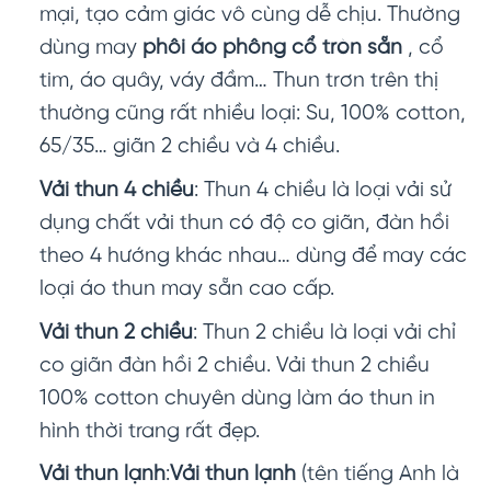
mại, tạo cảm giác vô cùng dễ chịu. Thường
dùng may
phôi áo phông cổ tròn sẵn
, cổ
tim, áo quây, váy đầm… Thun trơn trên thị
thường cũng rất nhiều loại: Su, 100% cotton,
65/35… giãn 2 chiều và 4 chiều.
Vải thun 4 chiều
: Thun 4 chiều là loại vải sử
dụng chất vải thun có độ co giãn, đàn hồi
theo 4 hướng khác nhau… dùng để may các
loại áo thun may sẵn cao cấp.
Vải thun 2 chiều
: Thun 2 chiều là loại vải chỉ
co giãn đàn hồi 2 chiều. Vải thun 2 chiều
100% cotton chuyên dùng làm áo thun in
hình thời trang rất đẹp.
Vải thun lạnh
:
Vải thun lạnh
(tên tiếng Anh là