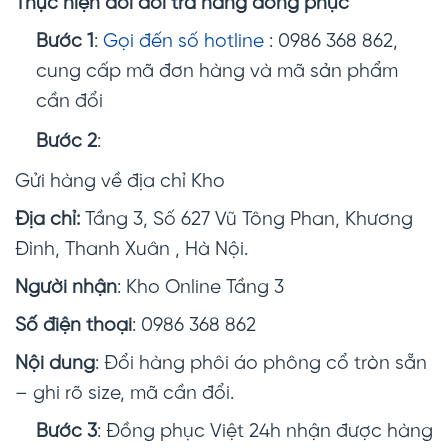
Thực hiện đổi đổi trả hàng đồng phục
Bước 1
:
Gọi đến số hotline
: 0986 368 862,
cung cấp mã đơn hàng và mã sản phẩm
cần đổi
Bước 2
:
Gửi hàng về địa chỉ Kho
Địa chỉ:
Tầng 3, Số 627 Vũ Tông Phan, Khương
Đình, Thanh Xuân , Hà Nội.
Người nhận
: Kho Online Tầng 3
Số điện thoại
: 0986 368 862
Nội dung
: Đổi hàng phôi áo phông cổ tròn sẵn
– ghi rõ size, mã cần đổi.
Bước 3
: Đồng phục Việt 24h nhận được hàng