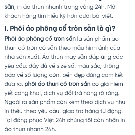
sẵn
, in áo thun nhanh trong vòng 24h. Mời
khách hàng tìm hiểu kỹ hơn dưới bài viết.
I.
Phôi áo phông cổ tròn sẵn
là gì?
Phôi áo phông cổ tròn sẵn
là sản phẩm áo
thun cổ tròn có sẵn theo mẫu hình ảnh của
nhà sản xuất. Áo thun may sẵn đáp ứng các
yêu cầu: đầy đủ về size số, màu sắc, thông
báo về số lượng còn, bền đẹp đúng cam kết
đưa ra.
phôi áo thun cổ tròn sẵn
có giá niêm
yết công khai, dịch vụ đổi trả hàng rõ ràng.
Ngoài ra sản phẩm còn kèm theo dịch vụ như
in thêu theo yêu cầu, giao trả hàng tự động.
Tại đồng phục Việt 24h chúng tôi còn nhận in
áo thun nhanh 24h.