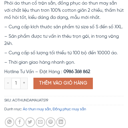
Phôi áo thun cổ tròn sẵn, đồng phục áo thun may sẵn
với chất liệu thun trơn 100% cotton giãn 2 chiều, thấm hút
mồ hôi tốt, kiểu dáng đa dạng, mẫu mới nhất.
– Cung cấp kích thước sản phẩm từ size số S đến số XXL.
– Sản phẩm được tư vấn in thêu trọn gói, in trong vòng
24h.
– Cung cấp số lượng tối thiểu từ 100 bộ đến 10000 áo.
– Thời gian giao hàng nhanh gọn.
Hotline Tư Vấn – Đặt Hàng :
0986 368 862
Phôi áo phông cổ tròn sẵn ATS19 số lượng
THÊM VÀO GIỎ HÀNG
SKU:
AOTHUNDAMAUATS19
Danh mục:
Áo thun may sẵn
,
Đồng phục may sẵn