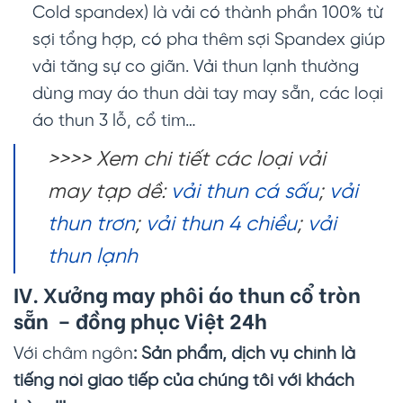
Cold spandex) là vải có thành phần 100% từ
sợi tổng hợp, có pha thêm sợi Spandex giúp
vải tăng sự co giãn. Vải thun lạnh thường
dùng may áo thun dài tay may sẵn, các loại
áo thun 3 lỗ, cổ tim…
>>>> Xem chi tiết các loại vải
may tạp dề:
vải thun cá sấu
;
vải
thun trơn
;
vải thun 4 chiều
;
vải
thun lạnh
IV. Xưởng may phôi áo thun cổ tròn
sẵn – đồng phục Việt 24h
Với châm ngôn
: Sản phẩm, dịch vụ chính là
tiếng nói giao tiếp của chúng tôi với khách