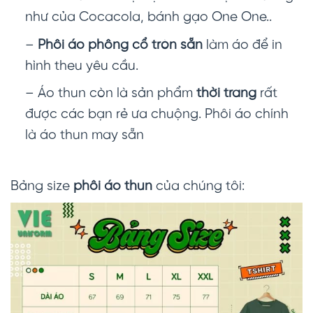
như của Cocacola, bánh gạo One One..
–
Phôi áo phông cổ tròn sẵn
làm áo để in
hình theu yêu cầu.
– Áo thun còn là sản phẩm
thời trang
rất
được các bạn rẻ ưa chuộng. Phôi áo chính
là áo thun may sẵn
Bảng size
phôi áo thun
của chúng tôi: