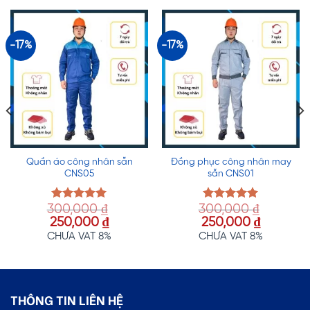
-17%
-17%
Quần áo công nhân sẵn
Đồng phục công nhân may
CNS05
sẵn CNS01
300,000
₫
300,000
₫
Được xếp
Được xếp
hạng
5.00
hạng
5.00
Giá
Giá
Giá
Giá
250,000
₫
250,000
₫
5 sao
5 sao
gốc
hiện
gốc
hiện
CHƯA VAT 8%
CHƯA VAT 8%
là:
tại
là:
tại
300,000 ₫.
là:
300,000 ₫.
là:
250,000 ₫.
250,000 
THÔNG TIN LIÊN HỆ