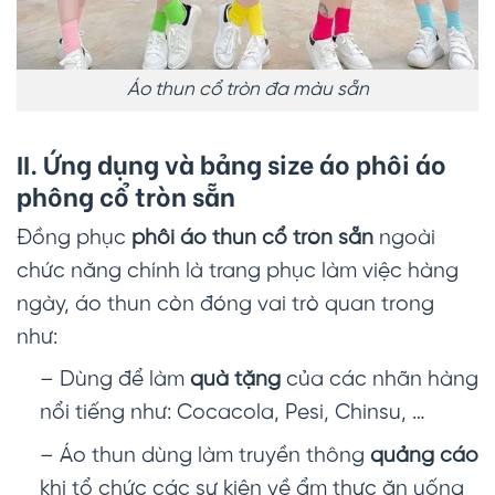
Áo thun cổ tròn đa màu sẵn
II. Ứng dụng và bảng size áo phôi áo
phông cổ tròn sẵn
Đồng phục
phôi áo thun cổ tròn sẵn
ngoài
chức năng chính là trang phục làm việc hàng
ngày, áo thun còn đóng vai trò quan trong
như:
– Dùng để làm
quà tặng
của các nhãn hàng
nổi tiếng như: Cocacola, Pesi, Chinsu, …
– Áo thun dùng làm truyền thông
quảng cáo
khi tổ chức các sự kiện về ẩm thực ăn uống