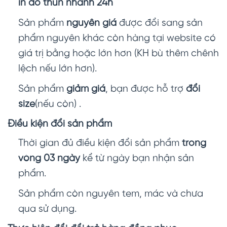
in áo thun nhanh 24h
Sản phẩm
nguyên giá
được đổi sang sản
phẩm nguyên khác còn hàng tại website có
giá trị bằng hoặc lớn hơn (KH bù thêm chênh
lệch nếu lớn hơn).
Sản phẩm
giảm giá
, bạn được hỗ trợ
đổi
size
(nếu còn) .
Điều kiện đổi sản phẩm
Thời gian đủ điều kiện đổi sản phẩm
trong
vòng 03 ngày
kể từ ngày bạn nhận sản
phẩm.
Sản phẩm còn nguyên tem, mác và chưa
qua sử dụng.