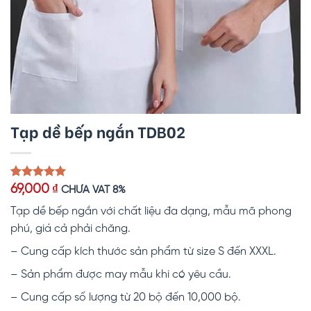
Tạp dề bếp ngắn TDB02
5.00
1
trên 5
69,000
₫
CHƯA VAT 8%
dựa trên
đánh giá
Tạp dề bếp ngắn với chất liệu đa dạng, mẫu mã phong
phú, giá cả phải chăng.
– Cung cấp kích thước sản phẩm từ size S đến XXXL.
– Sản phẩm được may mẫu khi có yêu cầu.
– Cung cấp số lượng từ 20 bộ đến 10,000 bộ.