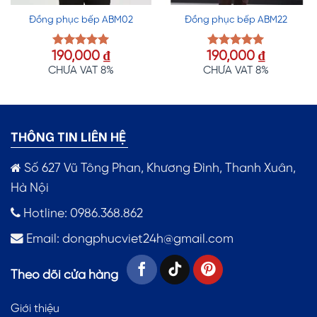
Đồng phục bếp ABM02
Đồng phục bếp ABM22
190,000
₫
190,000
₫
Được xếp
Được xếp
hạng
5.00
hạng
5.00
CHƯA VAT 8%
CHƯA VAT 8%
5 sao
5 sao
THÔNG TIN LIÊN HỆ
Số 627 Vũ Tông Phan, Khương Đình, Thanh Xuân,
Hà Nội
Hotline: 0986.368.862
Email:
dongphucviet24h@gmail.com
Theo dõi cửa hàng
Giới thiệu