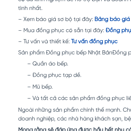
tình nhất.
– Xem báo giá sơ bộ tại đây:
Bảng báo giá
– Mua đồng phục có sẵn tại đây:
Đồng phụ
– Tư vấn và thiết kế:
Tư vấn đồng phục
Sản phẩm Đồng phục bếp Nhật BảnĐồng ph
– Quần áo bếp.
– Đồng phục tạp dề.
– Mũ bếp.
– Và tất cả các sản phẩm đồng phục li
Ngoài những sản phẩm chính thế mạnh. Chú
doanh nghiệp, các nhà hàng khách sạn, bện
Mong rằng sẽ đáp ứng được hầu hết nhu c