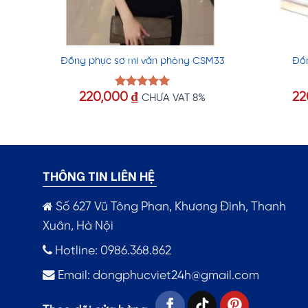
Đồng phục sơ mi văn phòng CSM33
Đồ
220,000
₫
22
Được xếp
CHƯA VAT 8%
hạng
5.00
5 sao
THÔNG TIN LIÊN HỆ
Số 627 Vũ Tông Phan, Khương Đình, Thanh
Xuân, Hà Nội
Hotline: 0986.368.862
Email:
dongphucviet24h@gmail.com