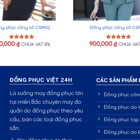
ng phục công sở CSM02
Đồng phục công sở CS
0,000
₫
900,000
₫
Được xếp
Được xếp
CHƯA VAT 8%
CHƯA VAT
hạng
5.00
hạng
5.00
5 sao
5 sao
ĐỒNG PHỤC VIỆT 24H
CÁC SẢN PHẨM
Là xưởng may đồng phục lớn
Đồng phục côn
tại miền Bắc chuyên may đo
Đồng phục áo t
quần áo đồng phục theo yêu
cầu, bán các loại đồng phục
Đồng phục tạp 
sẵn.
Đồng phục áo 