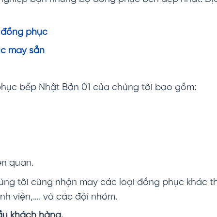
 đồng phục
c may sẵn
ục bếp Nhật Bản 01 của chúng tôi bao gồm:
ên quan.
ng tôi cũng nhận may các loại đồng phục khác th
h viện,…. và các đội nhóm.
ầu khách hàng.