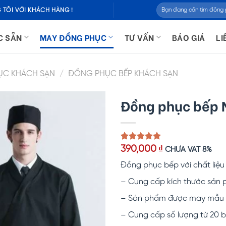
Tìm
 TÔI VỚI KHÁCH HÀNG !
kiếm:
C SẴN
MAY ĐỒNG PHỤC
TƯ VẤN
BÁO GIÁ
LI
ỤC KHÁCH SẠN
/
ĐỒNG PHỤC BẾP KHÁCH SẠN
Đồng phục bếp 
5.00
1
trên 5
390,000
₫
CHƯA VAT 8%
dựa trên
đánh giá
Đồng phục bếp với chất liê
– Cung cấp kích thước sản p
– Sản phẩm được may mẫu k
– Cung cấp số lượng từ 20 b