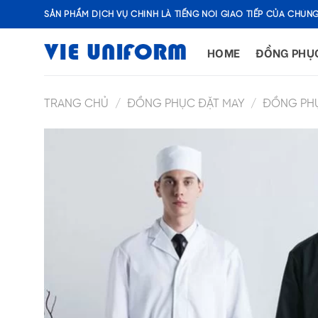
Skip
SẢN PHẨM DỊCH VỤ CHÍNH LÀ TIẾNG NÓI GIAO TIẾP CỦA CHÚNG
to
content
HOME
ĐỒNG PHỤ
TRANG CHỦ
/
ĐỒNG PHỤC ĐẶT MAY
/
ĐỒNG PH