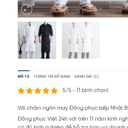
MÔ TẢ
THÔNG TIN BỔ SUNG
ĐÁNH GIÁ (1)
5/5 - (1 bình chọn)
Với châm ngôn may Đồng phục bếp Nhật 
Đồng phục Việt 24h với trên 11 năm kinh ngh
có đủ kinh nghiệm để hỗ trợ bạn và doanh