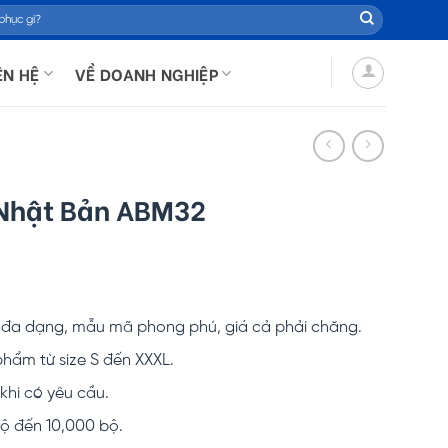
ÊN HỆ
VỀ DOANH NGHIỆP
Nhật Bản ABM32
̣u đa dạng, mẫu mã phong phú, giá cả phải chăng.
hẩm từ size S đến XXXL.
hi có yêu cầu.
ộ đến 10,000 bộ.