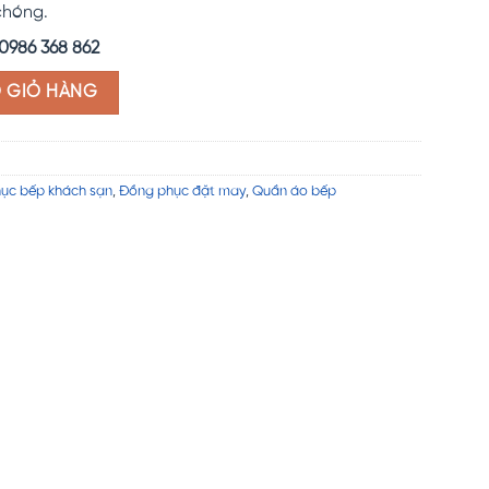
chóng.
0986 368 862
2 số lượng
O GIỎ HÀNG
ục bếp khách sạn
,
Đồng phục đặt may
,
Quần áo bếp