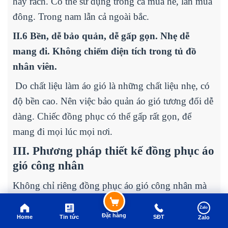
hay rách. Có thể sử dụng trong cả mùa hè, lần mùa
đông. Trong nam lẫn cả ngoài bắc.
II.6 Bền, dễ bảo quản, dễ gấp gọn. Nhẹ dễ
mang đi. Không chiếm điện tích trong tủ đồ
nhân viên.
Do chất liệu làm áo gió là những chất liệu nhẹ, có
độ bền cao. Nên việc bảo quản áo gió tương đối dễ
dàng. Chiếc đồng phục có thể gấp rất gọn, để
mang đi mọi lúc mọi nơi.
III. Phương pháp thiết kế đồng phục áo
gió công nhân
Không chỉ riêng đồng phục áo gió công nhân mà
bất cứ mẫu thiết kế đồng phục nào cũng cần phải
Zalo
bảo vệ người mặc khỏi những tác nhân bên ngoài
Đặt hàng
Home
Tin tức
SĐT
Zalo