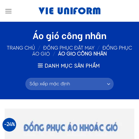
Skip
to
content
Áo gió công nhân
TRANG CHỦ
/
ĐỒNG PHỤC ĐẶT MAY
/
ĐỒNG PHỤC
ÁO GIÓ
/
ÁO GIÓ CÔNG NHÂN
DANH MỤC SẢN PHẨM
-24%