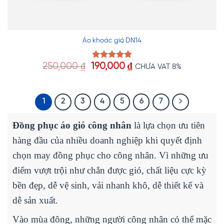
Áo khoác gió DN14
Giá
Giá
250,000
₫
190,000
₫
Được xếp
CHƯA VAT 8%
hạng
5.00
gốc
hiện
5 sao
là:
tại
250,000 ₫.
là:
1
2
3
4
5
6
7
190,000 ₫.
Đồng phục áo gió công nhân
là lựa chọn ưu tiên
hàng đầu của nhiều doanh nghiệp khi quyết định
chọn may đồng phục cho công nhân. Vì những ưu
điểm vượt trội như chắn được gió, chất liệu cực kỳ
bền đẹp, dễ vệ sinh, vải nhanh khô, dễ thiết kế và
dễ sản xuất.
Vào mùa đông, những người công nhân có thể mặc