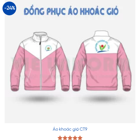
190,000 ₫.
-24%
Áo khoác gió CT9