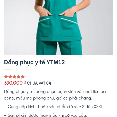
Đồng phục y tế YTM12
5.00
1
trên 5
390,000
₫
CHƯA VAT 8%
dựa trên
đánh giá
Đồng phục y tế, đồng phục bệnh viên với chất liệu đa
dạng, mẫu mã phong phú, giá cả phải chăng.
– Cung cấp kích thước sản phẩm từ size S đến XXXL.
– Sản phẩm được may mẫu khi có yêu cầu.