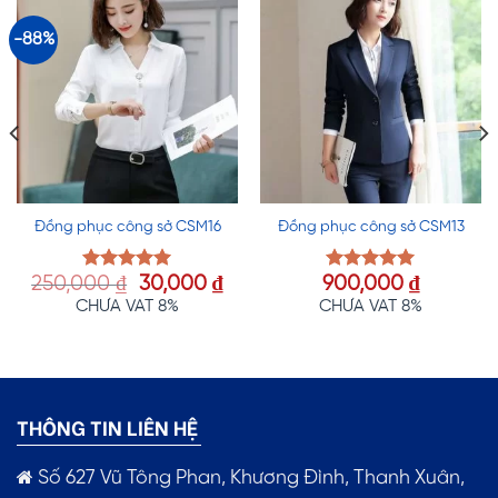
-88%
Đồng phục công sở CSM16
Đồng phục công sở CSM13
Giá
Giá
250,000
₫
30,000
₫
900,000
₫
Được xếp
Được xếp
hạng
5.00
hạng
5.00
gốc
hiện
CHƯA VAT 8%
CHƯA VAT 8%
5 sao
5 sao
là:
tại
250,000 ₫.
là:
30,000 ₫.
THÔNG TIN LIÊN HỆ
Số 627 Vũ Tông Phan, Khương Đình, Thanh Xuân,