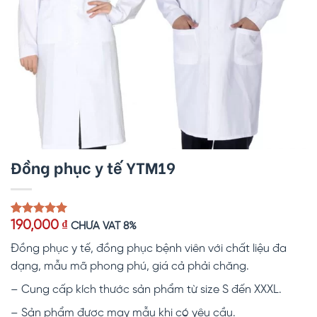
Đồng phục y tế YTM19
5.00
1
trên 5
190,000
₫
CHƯA VAT 8%
dựa trên
đánh giá
Đồng phục y tế, đồng phục bệnh viên với chất liệu đa
dạng, mẫu mã phong phú, giá cả phải chăng.
– Cung cấp kích thước sản phẩm từ size S đến XXXL.
– Sản phẩm được may mẫu khi có yêu cầu.