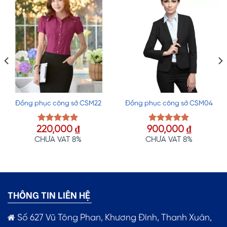
Đồng phục công sở CSM22
Đồng phục công sở CSM04
220,000
₫
900,000
₫
Được xếp
Được xếp
hạng
5.00
hạng
5.00
CHƯA VAT 8%
CHƯA VAT 8%
5 sao
5 sao
THÔNG TIN LIÊN HỆ
Số 627 Vũ Tông Phan, Khương Đình, Thanh Xuân,