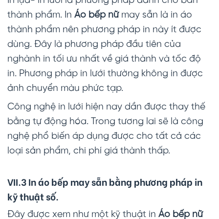
In lụa- in lưới là phương pháp dành cho bán
thành phẩm. In
Áo bếp nữ
may sẵn là in áo
thành phẩm nên phương pháp in này ít được
dùng. Đây là phương pháp đầu tiên của
nghành in tối ưu nhất về giá thành và tốc độ
in. Phương pháp in lưới thường không in được
ảnh chuyển màu phức tạp.
Công nghệ in lưới hiện nay dần được thay thế
bằng tự động hóa. Trong tương lai sẽ là công
nghệ phổ biến áp dụng được cho tất cả các
loại sản phẩm, chi phí giá thành thấp.
VII.3 In áo bếp may sẵn bằng phương pháp in
kỹ thuật số.
Đây được xem như một kỹ thuật in
Áo bếp nữ