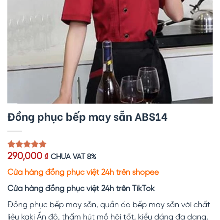
Đồng phục bếp may sẵn ABS14
5.00
1
trên 5
290,000
₫
CHƯA VAT 8%
dựa trên
đánh giá
Cửa hàng đồng phục việt 24h trên shopee
Cửa hàng đồng phục việt 24h trên TikTok
Đồng phục bếp
may sẵn, quần áo bếp may sẵn với chất
liệu kaki Ấn độ, thấm hút mồ hôi tốt, kiểu dáng đa dạng,