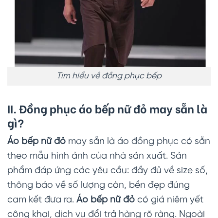
Tìm hiểu về đồng phục bếp
II. Đồng phục áo bếp nữ đỏ may sẵn là
gì?
Áo bếp nữ đỏ
may sẵn là áo đồng phục có sẵn
theo mẫu hình ảnh của nhà sản xuất. Sản
phẩm đáp ứng các yêu cầu: đầy đủ về size số,
thông báo về số lượng còn, bền đẹp đúng
cam kết đưa ra.
Áo bếp nữ đỏ
có giá niêm yết
công khai, dịch vụ đổi trả hàng rõ ràng. Ngoài