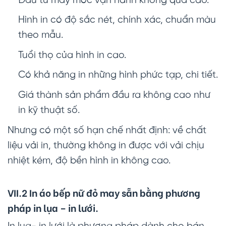
Đầu tư máy móc vận hành không quá cao.
Hình in có độ sắc nét, chính xác, chuẩn màu
theo mẫu.
Tuổi thọ của hình in cao.
Có khả năng in những hình phức tạp, chi tiết.
Giá thành sản phẩm đầu ra không cao như
in kỹ thuật số.
Nhưng có một số hạn chế nhất định: về chất
liệu vải in, thường không in được với vải chịu
nhiệt kém, độ bền hình in không cao.
VII.2 In áo bếp nữ đỏ may sẵn bằng phương
pháp in lụa – in lưới.