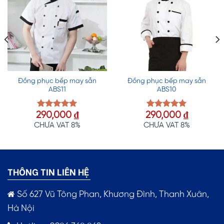
Đồng phục bếp may sẵn
Đồng phục bếp may sẵn
ABS11
ABS10
290,000
₫
290,000
₫
Được xếp
Được xếp
hạng
5.00
hạng
5.00
CHƯA VAT 8%
CHƯA VAT 8%
5 sao
5 sao
THÔNG TIN LIÊN HỆ
Số 627 Vũ Tông Phan, Khương Đình, Thanh Xuân,
Hà Nội