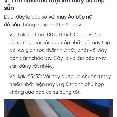
sẵn
Dưới đây là các số
vải may Áo bếp nữ
đỏ
sẵn
thông dụng nhất hiện nay.
Vải kaki Cotton 100% Thành Công: Được
dùng như loại vải cao cấp nhất để may tạp
dề, co giãn tốt, thấm hút tốt, chất vải dày
dặn cầm chắc tay. Đây là vải áo bếp may
sẵn dùng rất nhiều.
Vải kaki 65/35: Vải này được ưa chuộng may
nhiều nhất hiện nay vì giá thành phù hợp
không quá cao và sử dụng tốt.