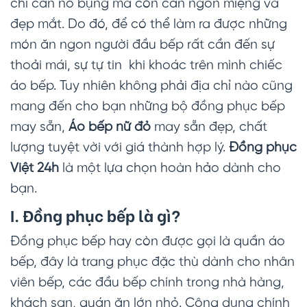
chỉ cần no bụng mà còn cần ngon miệng và
đẹp mắt. Do đó, để có thể làm ra được những
món ăn ngon người đầu bếp rất cần đến sự
thoải mái, sự tự tin khi khoác trên mình chiếc
áo bếp. Tuy nhiên không phải địa chỉ nào cũng
mang đến cho bạn những bộ đồng phục bếp
may sẵn,
Áo bếp nữ đỏ
may sẵn đẹp, chất
lượng tuyệt vời với giá thành hợp lý.
Đồng phục
Việt 24h
là một lựa chọn hoàn hảo dành cho
bạn.
I. Đồng phục bếp là gì?
Đồng phục bếp hay còn được gọi là quần áo
bếp, đây là trang phục đặc thù dành cho nhân
viên bếp, các đầu bếp chính trong nhà hàng,
khách sạn, quán ăn lớn nhỏ. Công dụng chính