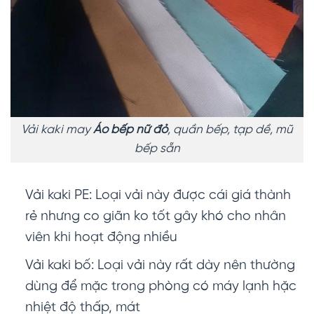
Vải kaki may
Áo bếp nữ đỏ
, quần bếp, tạp dề, mũ
bếp sẵn
Vải kaki PE: Loại vải này được cái giá thành
rẻ nhưng co giãn ko tốt gây khó cho nhân
viên khi hoạt động nhiều
Vải kaki bố: Loại vải này rất dày nên thường
dùng để mặc trong phòng có máy lạnh hặc
nhiệt độ thấp, mát