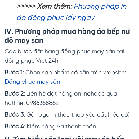
>>>>> Xem thêm
:
Phương pháp in
áo đồng phục lấy ngay
IV. Phương pháp mua hàng áo bếp nữ
đỏ may sẵn
Các bước đặt hàng đồng phục may sẵn tại
đồng phục Việt 24h
Bước 1
: Chọn sản phẩm có sẵn trên website:
Đồng phục may sẵn
Bước 2
: Liên hệ đặt hàng onlinehoặc qua
hotline: 0986368862
Bước 3
: Gửi logo in thêu theo yêu cầu(nếu có)
Bước 4
: Kiểm hàng và thanh toán
V. Tìm hiểu các loại vải may áo bếp