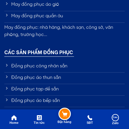
May đồng phục áo gió
May đồng phục quần âu
May đồng phục: nhà hàng, khách sạn, công sở, văn
phòng, trường học...
CÁC SẢN PHẨM ĐỒNG PHỤC
Đồng phục công nhân sẵn
Đồng phục áo thun sẵn
Đồng phục tạp dề sẵn
Đồng phục áo bếp sẵn
Đồng phục bảo vệ sẵn
Zalo
Đặt hàng
Home
Tin tức
SĐT
Zalo
Thiết kế đồng phục online