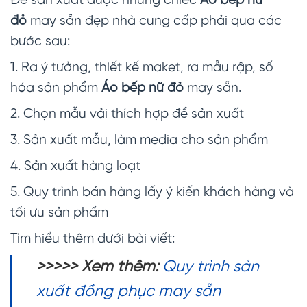
Để sản xuất được những chiếc
Áo bếp nữ
đỏ
may sẵn đẹp nhà cung cấp phải qua các
bước sau:
1. Ra ý tưởng, thiết kế maket, ra mẫu rập, số
hóa sản phẩm
Áo bếp nữ đỏ
may sẵn.
2. Chọn mẫu vải thích hợp để sản xuất
3. Sản xuất mẫu, làm media cho sản phẩm
4. Sản xuất hàng loạt
5. Quy trình bán hàng lấy ý kiến khách hàng và
tối ưu sản phẩm
Tìm hiểu thêm dưới bài viết:
>>>>>
Xem thêm:
Quy trình sản
xuất đồng phục may sẵn