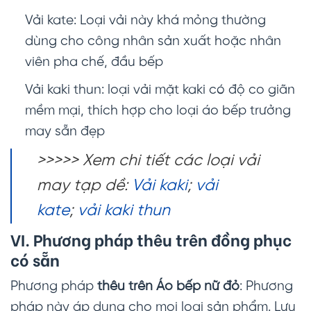
Vải kate: Loại vải này khá mỏng thường
dùng cho công nhân sản xuất hoặc nhân
viên pha chế, đầu bếp
Vải kaki thun: loại vải mặt kaki có độ co giãn
mềm mại, thích hợp cho loại áo bếp trưởng
may sẵn đẹp
>>>>> Xem chi tiết các loại vải
may tạp dề:
Vải kaki
;
vải
kate
;
vải kaki thun
VI. Phương pháp thêu trên đồng phục
có sẵn
Phương pháp
thêu trên Áo bếp nữ đỏ
: Phương
pháp này áp dụng cho mọi loại sản phẩm. Lưu