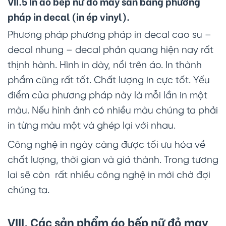
VII.5 In áo bếp nữ đỏ may sẵn bằng phương
pháp in decal (in ép vinyl).
Phương pháp phương pháp in decal cao su –
decal nhung – decal phản quang hiện nay rất
thịnh hành. Hình in dày, nổi trên áo. In thành
phẩm cũng rất tốt. Chất lượng in cực tốt. Yếu
điểm của phương pháp này là mỗi lần in một
màu. Nếu hình ảnh có nhiều màu chúng ta phải
in từng màu một và ghép lại với nhau.
Công nghệ in ngày càng được tối ưu hóa về
chất lượng, thời gian và giá thành. Trong tương
lai sẽ còn rất nhiều công nghệ in mới chờ đợi
chúng ta.
VIII. Các sản phẩm áo bếp nữ đỏ may