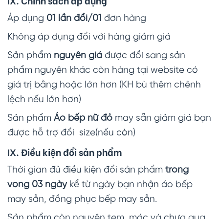
Áp dụng
01 lần đổi/01
đơn hàng
Không áp dụng đổi với hàng giảm giá
Sản phẩm
nguyên giá
được đổi sang sản
phẩm nguyên khác còn hàng tại website có
giá trị bằng hoặc lớn hơn (KH bù thêm chênh
lệch nếu lớn hơn)
Sản phẩm
Áo bếp nữ đỏ
may sẵn giảm giá bạn
được hỗ trợ đổi size(nếu còn)
IX. Điều kiện đổi sản phẩm
Thời gian đủ điều kiện đổi sản phẩm
trong
vòng 03 ngày
kể từ ngày bạn nhận áo bếp
may sẵn, đồng phục bếp may sẵn.
Sản phẩm còn nguyên tem, mác và chưa qua