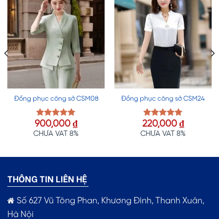
Đồng phục công sở CSM08
Đồng phục công sở CSM24
900,000
₫
220,000
₫
Được xếp
Được xếp
hạng
5.00
hạng
5.00
CHƯA VAT 8%
CHƯA VAT 8%
5 sao
5 sao
THÔNG TIN LIÊN HỆ
Số 627 Vũ Tông Phan, Khương Đình, Thanh Xuân,
Hà Nội