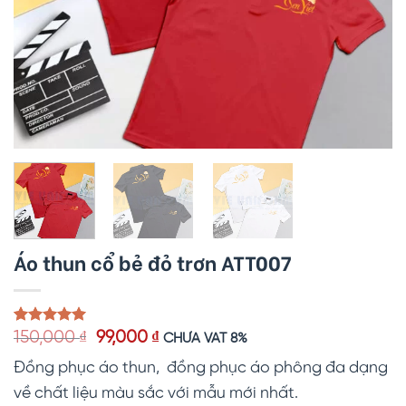
Áo thun cổ bẻ đỏ trơn ATT007
Giá
Giá
5.00
1
trên 5
150,000
₫
99,000
₫
CHƯA VAT 8%
dựa trên
gốc
hiện
đánh giá
Đồng phục áo thun, đồng phục áo phông đa dạng
là:
tại
150,000 ₫.
là:
về chất liệu màu sắc với mẫu mới nhất.
99,000 ₫.