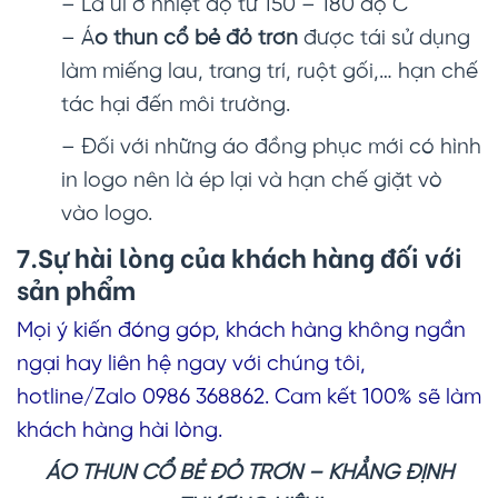
– Là ủi ở nhiệt độ từ 150 – 180 độ C
– Á
o thun cổ bẻ đỏ trơn
được tái sử dụng
làm miếng lau, trang trí, ruột gối,… hạn chế
tác hại đến môi trường.
– Đối với những áo đồng phục mới có hình
in logo nên là ép lại và hạn chế giặt vò
vào logo.
7.Sự hài lòng của khách hàng đối với
sản phẩm
Mọi ý kiến đóng góp, khách hàng không ngần
ngại hay liên hệ ngay với chúng tôi,
hotline/Zalo 0986 368862. Cam kết 100% sẽ làm
khách hàng hài lòng.
ÁO THUN CỔ BẺ ĐỎ TRƠN
– KHẲNG ĐỊNH