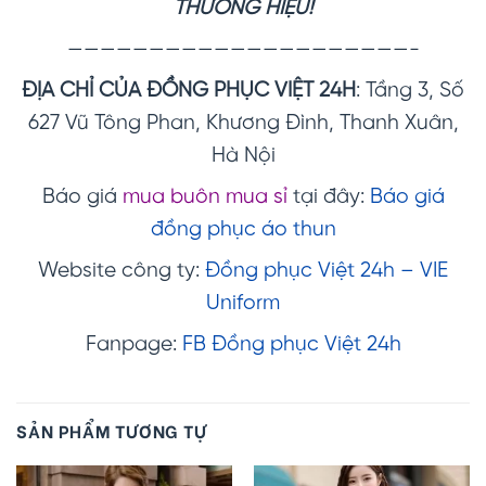
THƯƠNG HIỆU!
—————————————————————-
ĐỊA CHỈ CỦA ĐỒNG PHỤC VIỆT 24H
: Tầng 3, Số
627 Vũ Tông Phan, Khương Đình, Thanh Xuân,
Hà Nội
Báo giá
mua buôn mua sỉ
tại đây:
Báo giá
đồng phục áo thun
Website công ty:
Đồng phục Việt 24h – VIE
Uniform
Fanpage:
FB Đồng phục Việt 24h
SẢN PHẨM TƯƠNG TỰ