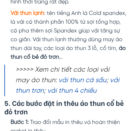
hình thời trang rất đẹp.
Vải thun lạnh
: tên tiếng Anh là Cold spandex,
là vải có thành phần 100% từ sợi tổng hợp,
có pha thêm sợi Spandex giúp vải tăng sự
co giãn. Vải thun lạnh thường dùng may áo
thun dài tay, các loại áo thun 3 lỗ, cổ tim,
áo
thun cổ bẻ đỏ trơn
…
>>>>> Xem chi tiết các loại vải
may áo thun:
vải thun cá sấu
;
vải
thun trơn
;
vải thun 4 chiều
5. Các bước đặt in thêu
áo thun cổ bẻ
đỏ trơn
Bước 1:
Trao đổi mẫu in thêu và hoàn thiện