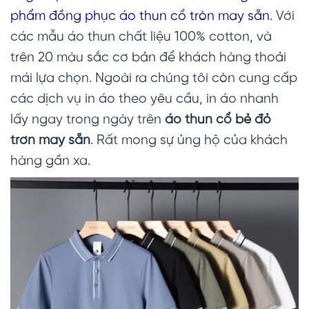
phẩm đồng phục áo thun cổ tròn may sẵn
. Với
các mẫu áo thun chất liệu 100% cotton, và
trên 20 màu sắc cơ bản để khách hàng thoải
mái lựa chọn. Ngoài ra chúng tôi còn cung cấp
các dịch vụ in áo theo yêu cầu, in áo nhanh
lấy ngay trong ngày trên
áo thun cổ bẻ đỏ
trơn
may sẵn
. Rất mong sự ủng hộ của khách
hàng gần xa.