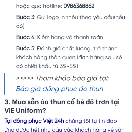
hoặc qua hotline:
0986368862
Bước 3
: Gửi logo in thêu theo yêu cầu(nếu
có)
Bước 4
: Kiểm hàng và thanh toán
Bước 5
: Đánh giá chất lượng, trở thành
khách hàng thân quen (đơn hàng sau sẽ
có chiết khấu từ 3%-5%)
>>>>> Tham khảo báo giá tại:
Báo giá đồng phục áo thun
3. Mua sẵn
áo thun cổ bẻ đỏ trơn
tại
VIE Uniform?
Tại đồng phục Việt 24h
chúng tôi tự tin đáp
ứng được hết nhu cầu của khách hàng về sản