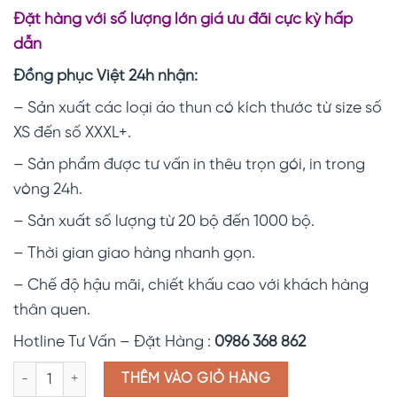
Đặt hàng với số lượng lớn giá ưu đãi cực kỳ hấp
dẫn
Đồng phục Việt 24h nhận:
– Sản xuất các loại áo thun có kích thước từ size số
XS đến số XXXL+.
– Sản phẩm được tư vấn in thêu trọn gói, in trong
vòng 24h.
– Sản xuất số lượng từ 20 bộ đến 1000 bộ.
– Thời gian giao hàng nhanh gọn.
– Chế độ hậu mãi, chiết khấu cao với khách hàng
thân quen.
Hotline Tư Vấn – Đặt Hàng :
0986 368 862
Áo thun cổ bẻ đỏ trơn ATT007 số lượng
THÊM VÀO GIỎ HÀNG