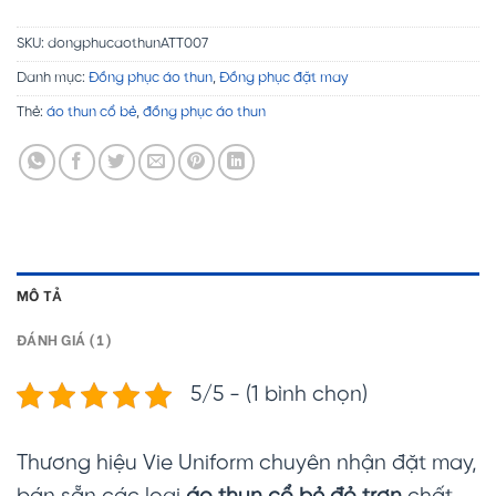
SKU:
dongphucaothunATT007
Danh mục:
Đồng phục áo thun
,
Đồng phục đặt may
Thẻ:
áo thun cổ bẻ
,
đồng phục áo thun
MÔ TẢ
ĐÁNH GIÁ (1)
5/5 - (1 bình chọn)
Thương hiệu Vie Uniform chuyên nhận đặt may,