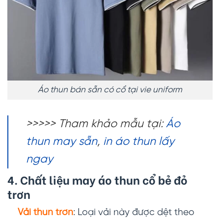
Áo thun bán sẵn có cổ tại vie uniform
>>>>> Tham khảo mẫu tại:
Áo
thun may sẵn
,
in áo thun lấy
ngay
4. Chất liệu may
áo thun cổ bẻ đỏ
trơn
Vải thun trơn
: Loại vải này được dệt theo