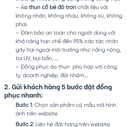
– Á
o thun cổ bẻ đỏ trơn
chất liệu vải
không nhăn, không nhàu, không xù, không
phai.
– Đảm bảo an toàn cho người dùng với
khả năng hạn chế đến 95% các tác nhân
gây hại ngoài môi trường như: nắng nóng,
tia UV, bụi bẩn, …
– Đồng phục áo thun phù hợp với công
ty, doanh nghiệp, đội nhóm,…
2. Gửi khách hàng 5 bước đặt đồng
phục nhanh:
Bước 1
: Chọn sản phẩm có mẫu mã hình
ảnh trên website
Bước 2
: Liên hệ đặt hàng trên website