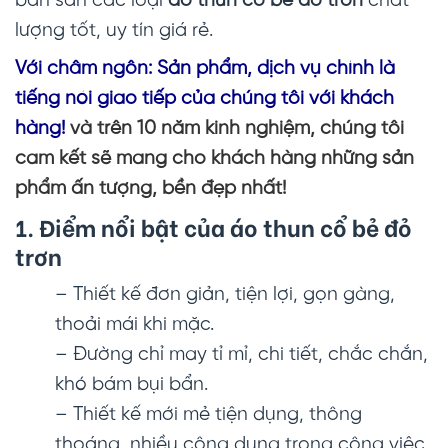
bán sẵn các loại
áo thun cổ bẻ đỏ trơn
chất
lượng tốt, uy tín giá rẻ.
Với châm ngôn: Sản phẩm, dịch vụ chính là
tiếng nói giao tiếp của chúng tôi với khách
hàng!
và trên 10 năm kinh nghiệm, chúng tôi
cam kết sẽ mang cho khách hàng những sản
phẩm ấn tượng, bền đẹp nhất!
1. Điểm nổi bật của
áo thun cổ bẻ đỏ
trơn
– Thiết kế đơn giản, tiện lợi, gọn gàng,
thoải mái khi mặc.
– Đường chỉ may tỉ mỉ, chi tiết, chắc chắn,
khó bám bụi bẩn.
– Thiết kế mới mẻ tiện dụng, thông
thoáng, nhiều công dụng trong công việc