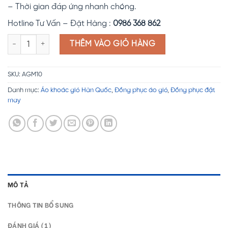
– Thời gian đáp ứng nhanh chóng.
Hotline Tư Vấn – Đặt Hàng :
0986 368 862
Đồng phục áo gió AGM10 số lượng
THÊM VÀO GIỎ HÀNG
SKU:
AGM10
Danh mục:
Áo khoác gió Hàn Quốc
,
Đồng phục áo gió
,
Đồng phục đặt
may
MÔ TẢ
THÔNG TIN BỔ SUNG
ĐÁNH GIÁ (1)