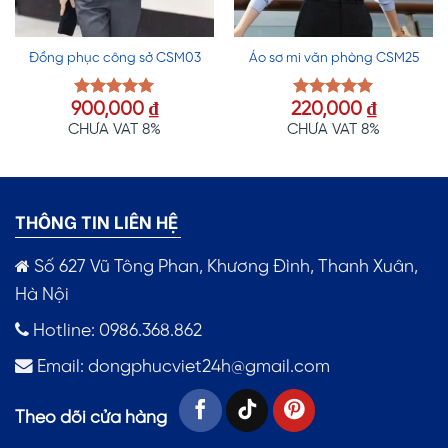
Đồng phục công sở CSM03
Áo sơ mi văn phòng CSM25
900,000
₫
220,000
₫
Được xếp
Được xếp
hạng
5.00
hạng
5.00
CHƯA VAT 8%
CHƯA VAT 8%
5 sao
5 sao
THÔNG TIN LIÊN HỆ
Số 627 Vũ Tông Phan, Khương Đình, Thanh Xuân,
Hà Nội
Hotline: 0986.368.862
Email:
dongphucviet24h@gmail.com
Theo dõi cửa hàng