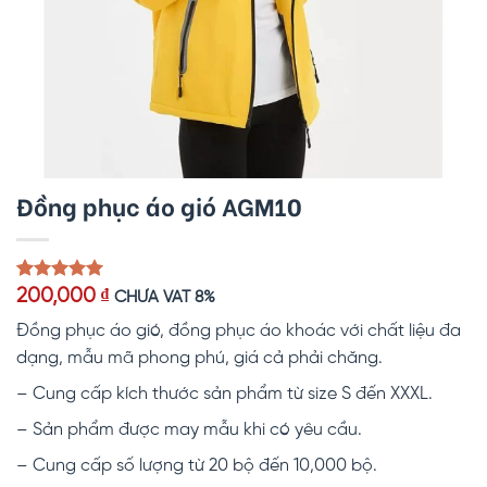
Đồng phục áo gió AGM10
5.00
1
trên 5
200,000
₫
CHƯA VAT 8%
dựa trên
đánh giá
Đồng phục áo gió, đồng phục áo khoác với chất liệu đa
dạng, mẫu mã phong phú, giá cả phải chăng.
– Cung cấp kích thước sản phẩm từ size S đến XXXL.
– Sản phẩm được may mẫu khi có yêu cầu.
– Cung cấp số lượng từ 20 bộ đến 10,000 bộ.