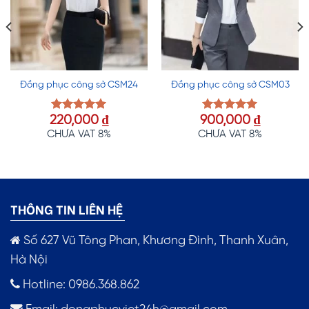
Đồng phục công sở CSM24
Đồng phục công sở CSM03
220,000
₫
900,000
₫
Được xếp
Được xếp
hạng
5.00
hạng
5.00
CHƯA VAT 8%
CHƯA VAT 8%
5 sao
5 sao
THÔNG TIN LIÊN HỆ
Số 627 Vũ Tông Phan, Khương Đình, Thanh Xuân,
Hà Nội
Hotline: 0986.368.862