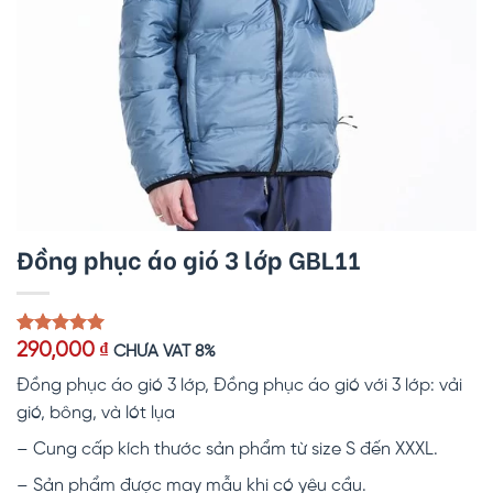
Đồng phục áo gió 3 lớp GBL11
5.00
1
trên 5
290,000
₫
CHƯA VAT 8%
dựa trên
đánh giá
Đồng phục áo gió 3 lớp, Đồng phục áo gió với 3 lớp: vải
gió, bông, và lót lụa
– Cung cấp kích thước sản phẩm từ size S đến XXXL.
– Sản phẩm được may mẫu khi có yêu cầu.