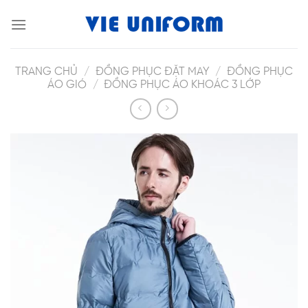
Skip
to
content
TRANG CHỦ
/
ĐỒNG PHỤC ĐẶT MAY
/
ĐỒNG PHỤC
ÁO GIÓ
/
ĐỒNG PHỤC ÁO KHOÁC 3 LỚP