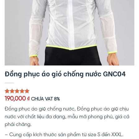
Đồng phục áo gió chống nước GNC04
5.00
1
trên 5
190,000
₫
CHƯA VAT 8%
dựa trên
đánh giá
Đồng phục áo gió chống nước, Đồng phục áo gió chịu
nước với chất liệu đa dạng, mẫu mã phong phú, giá cả
phải chăng.
– Cung cấp kích thước sản phẩm từ size S đến XXXL.