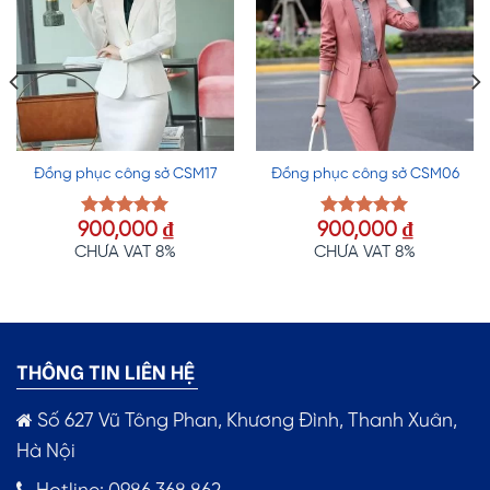
Đồng phục công sở CSM17
Đồng phục công sở CSM06
900,000
₫
900,000
₫
Được xếp
Được xếp
hạng
5.00
hạng
5.00
CHƯA VAT 8%
CHƯA VAT 8%
5 sao
5 sao
THÔNG TIN LIÊN HỆ
Số 627 Vũ Tông Phan, Khương Đình, Thanh Xuân,
Hà Nội