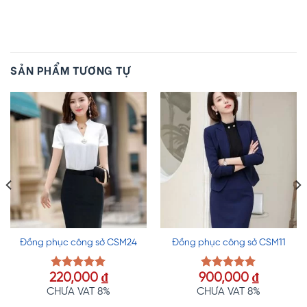
SẢN PHẨM TƯƠNG TỰ
Đồng phục công sở CSM24
Đồng phục công sở CSM11
220,000
₫
900,000
₫
Được xếp
Được xếp
hạng
5.00
hạng
5.00
CHƯA VAT 8%
CHƯA VAT 8%
5 sao
5 sao