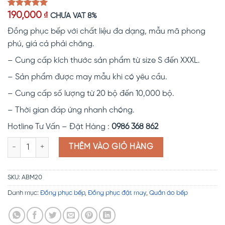
5.00
1
trên 5
190,000
₫
CHƯA VAT 8%
dựa trên
đánh giá
Đồng phục bếp với chất liệu đa dạng, mẫu mã phong
phú, giá cả phải chăng.
– Cung cấp kích thước sản phẩm từ size S đến XXXL.
– Sản phẩm được may mẫu khi có yêu cầu.
– Cung cấp số lượng từ 20 bộ đến 10,000 bộ.
– Thời gian đáp ứng nhanh chóng.
Hotline Tư Vấn – Đặt Hàng :
0986 368 862
Đồng phục bếp ABM20 số lượng
THÊM VÀO GIỎ HÀNG
SKU:
ABM20
Danh mục:
Đồng phục bếp
,
Đồng phục đặt may
,
Quần áo bếp