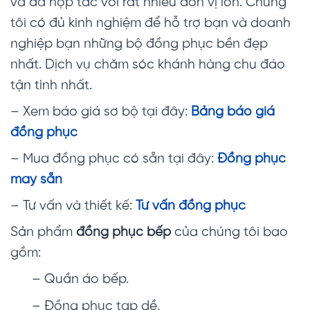
và đã hợp tác với rất nhiều đơn vị lớn. Chúng
tôi có đủ kinh nghiệm để hỗ trợ bạn và doanh
nghiệp bạn những bộ đồng phục bền đẹp
nhất. Dịch vụ chăm sóc khánh hàng chu đáo
tận tình nhất.
– Xem báo giá sơ bộ tại đây:
Bảng báo giá
đồng phục
– Mua đồng phục có sẵn tại đây:
Đồng phục
may sẵn
– Tư vấn và thiết kế:
Tư vấn đồng phục
Sản phẩm
đồng phục bếp
của chúng tôi bao
gồm:
– Quần áo bếp.
– Đồng phục tạp dề.