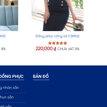
M05
Đồng phục công sở CSM02
220,000
₫
Được xếp
 8%
CHƯA VAT 8%
hạng
5.00
5 sao
 ĐỒNG PHỤC
BẢN ĐỒ
g nhân sẵn
hun sẵn
dề sẵn