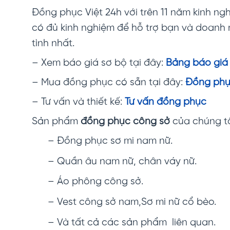
Đồng phục Việt 24h với trên 11 năm kinh ngh
có đủ kinh nghiệm để hỗ trợ bạn và doanh
tình nhất.
– Xem báo giá sơ bộ tại đây:
Bảng báo giá
– Mua đồng phục có sẵn tại đây:
Đồng phụ
– Tư vấn và thiết kế:
Tư vấn đồng phục
Sản phẩm
đồng phục công sở
của chúng t
– Đồng phục sơ mi nam nữ.
– Quần âu nam nữ, chân váy nữ.
– Áo phông công sở.
– Vest công sở nam,Sơ mi nữ cổ bèo.
– Và tất cả các sản phẩm liên quan.