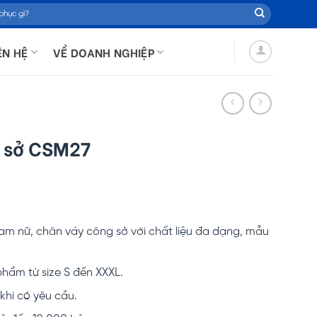
ÊN HỆ
VỀ DOANH NGHIỆP
 sở CSM27
nam nữ, chân váy công sở với chất liệu đa dạng, mẫu
.
hẩm từ size S đến XXXL.
hi có yêu cầu.