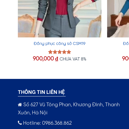
Đồng phục công sở CSM19
Đồ
iá
900,000
₫
90
Được xếp
CHƯA VAT 8%
hạng
5.00
iện
5 sao
i
:
0,000 ₫.
THÔNG TIN LIÊN HỆ
Số 627 Vũ Tông Phan, Khương Đình, Thanh
Xuân, Hà Nội
Hotline: 0986.368.862