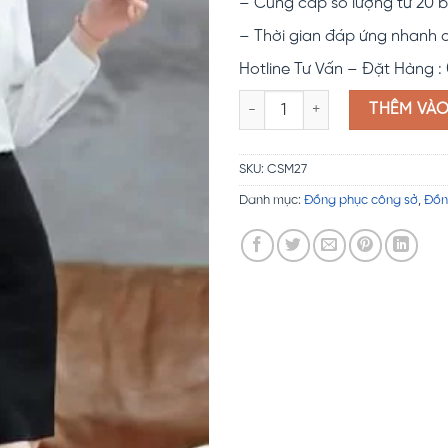
– Cung cấp số lượng từ 20 b
– Thời gian đáp ứng nhanh 
Hotline Tư Vấn – Đặt Hàng :
Đồng phục công sở CSM27 số 
THÊM VÀ
SKU:
CSM27
Danh mục:
Đồng phục công sở
,
Đồn