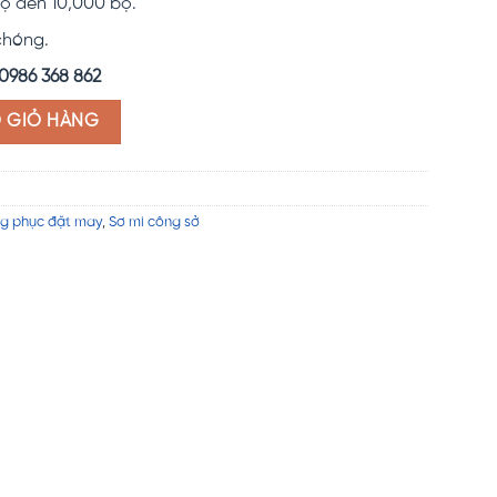
ộ đến 10,000 bộ.
chóng.
0986 368 862
lượng
O GIỎ HÀNG
g phục đặt may
,
Sơ mi công sở