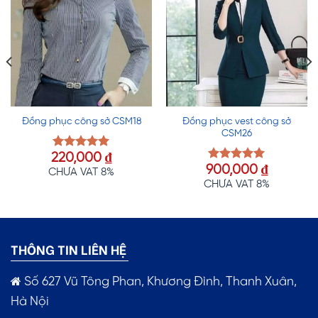
Đồng phục vest công sở
Đồng phục công sở CSM18
CSM26
220,000
₫
Được xếp
900,000
₫
hạng
5.00
Được xếp
CHƯA VAT 8%
5 sao
hạng
5.00
CHƯA VAT 8%
5 sao
THÔNG TIN LIÊN HỆ
Số 627 Vũ Tông Phan, Khương Đình, Thanh Xuân,
Hà Nội