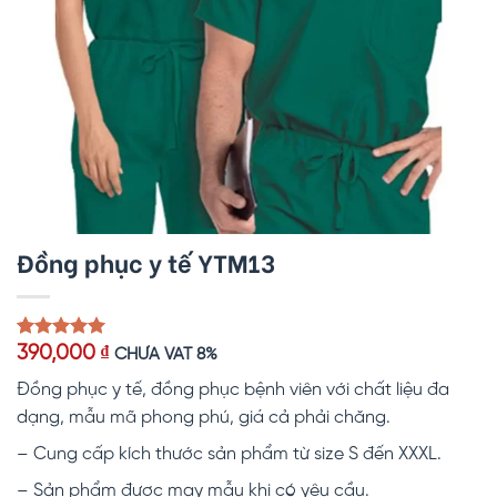
Đồng phục y tế YTM13
5.00
1
trên 5
390,000
₫
CHƯA VAT 8%
dựa trên
đánh giá
Đồng phục y tế, đồng phục bệnh viên với chất liệu đa
dạng, mẫu mã phong phú, giá cả phải chăng.
– Cung cấp kích thước sản phẩm từ size S đến XXXL.
– Sản phẩm được may mẫu khi có yêu cầu.