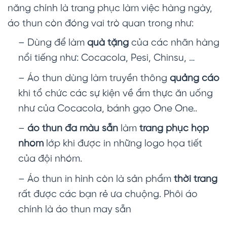
năng chính là trang phục làm việc hàng ngày,
áo thun còn đóng vai trò quan trong như:
– Dùng để làm
quà tặng
của các nhãn hàng
nổi tiếng như: Cocacola, Pesi, Chinsu, …
– Áo thun dùng làm truyền thông
quảng cáo
khi tổ chức các sự kiện về ẩm thực ăn uống
như của Cocacola, bánh gạo One One..
–
áo thun đa màu sẵn
làm
trang phục họp
nhóm
lớp khi được in những logo họa tiết
của đội nhóm.
– Áo thun in hình còn là sản phẩm
thời trang
rất được các bạn rẻ ưa chuộng. Phôi áo
chính là áo thun may sẵn