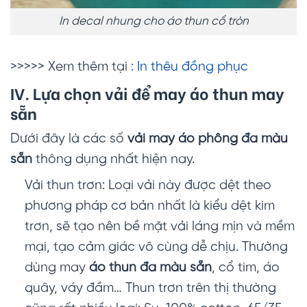
In decal nhung cho áo thun cổ tròn
>>>>> Xem thêm tại :
In thêu đồng phục
IV. Lựa chọn vải để may áo thun may
sẵn
Dưới đây là các số
vải may áo phông đa màu
sẵn
thông dụng nhất hiện nay.
Vải thun trơn: Loại vải này được dệt theo
phương pháp cơ bản nhất là kiểu dệt kim
trơn, sẽ tạo nên bề mặt vải láng mịn và mềm
mại, tạo cảm giác vô cùng dễ chịu. Thường
dùng may
áo thun đa màu sẵn
, cổ tim, áo
quây, váy đầm… Thun trơn trên thị thường