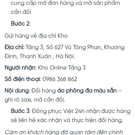
cung cấp mã đơn hàng và mã sản phẩm
cần đổi
Bước 2
:
Gửi hàng về địa chỉ Kho
Địa chỉ:
Tầng 3, Số 627 Vũ Tông Phan, Khương
Đình, Thanh Xuân , Hà Nội.
Người nhận
: Kho Online Tầng 3
Số điện thoại
: 0986 368 862
Nội dung
: Đổi hàng
áo phông đa màu sẵn
–
ghi rõ size, mã cần đổi.
Bước 3
: Đồng phục Việt 24h nhận được hàng
sẽ liên hệ xác nhận và thực hiện đổi hàng.
Cám ơn khách hàng đã quan tâm đến chính