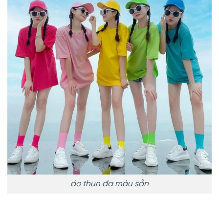
áo thun đa màu sẵn