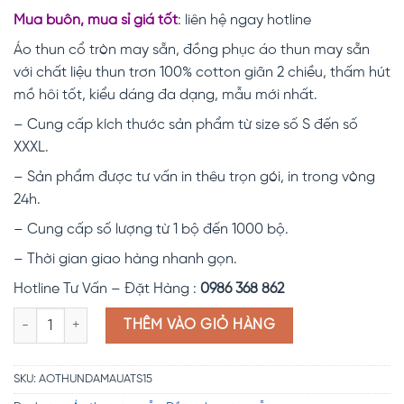
Mua buôn, mua sỉ giá tốt
: liên hệ ngay hotline
Áo thun cổ tròn may sẵn, đồng phục áo thun may sẵn
với chất liệu thun trơn 100% cotton giãn 2 chiều, thấm hút
mồ hôi tốt, kiểu dáng đa dạng, mẫu mới nhất.
– Cung cấp kích thước sản phẩm từ size số S đến số
XXXL.
– Sản phẩm được tư vấn in thêu trọn gói, in trong vòng
24h.
– Cung cấp số lượng từ 1 bộ đến 1000 bộ.
– Thời gian giao hàng nhanh gọn.
Hotline Tư Vấn – Đặt Hàng :
0986 368 862
Áo phông đa màu sẵn ATS15 số lượng
THÊM VÀO GIỎ HÀNG
SKU:
AOTHUNDAMAUATS15