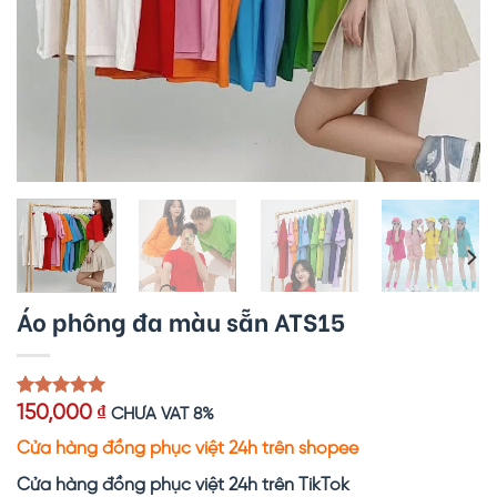
Áo phông đa màu sẵn ATS15
5.00
1
trên 5
150,000
₫
CHƯA VAT 8%
dựa trên
đánh giá
Cửa hàng đồng phục việt 24h trên shopee
Cửa hàng đồng phục việt 24h trên TikTok