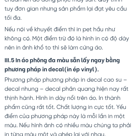
tuy đơn gian nhưng sản phẩm lại đạt yêu cầu
tối đa.
Nếu nói về khuyết điểm thì in pet hầu như
không có. Một điểm trừ đó là hình in có độ dày
nên in ảnh khổ to thì sẽ làm cứng áo.
III.5 In
áo phông đa màu sẵn
lấy ngay bằng
phương pháp in decal(in ép vinyl).
Phương pháp phương pháp in decal cao su –
decal nhung – decal phản quang hiện nay rất
thịnh hành. Hình in dày nổi trên áo. In thành
phẩm cũng rất tốt. Chất lượng in cực tốt. Yếu
điểm của phương pháp này là mỗi lần in một
màu. Nếu hình ảnh có nhiều màu chúng ta phải
in từng màu một và ghép lại với nhau.