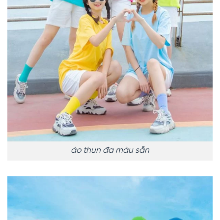
áo thun đa màu sẵn