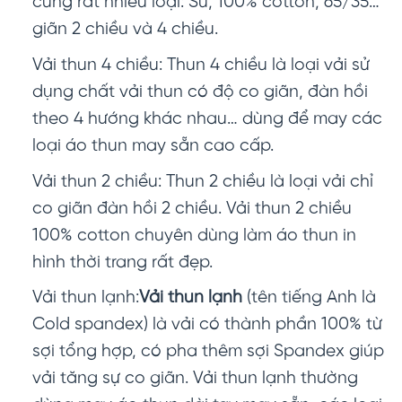
cũng rất nhiều loại: Su, 100% cotton, 65/35…
giãn 2 chiều và 4 chiều.
Vải thun 4 chiều: Thun 4 chiều là loại vải sử
dụng chất vải thun có độ co giãn, đàn hồi
theo 4 hướng khác nhau… dùng để may các
loại áo thun may sẵn cao cấp.
Vải thun 2 chiều: Thun 2 chiều là loại vải chỉ
co giãn đàn hồi 2 chiều. Vải thun 2 chiều
100% cotton chuyên dùng làm áo thun in
hình thời trang rất đẹp.
Vải thun lạnh:
Vải thun lạnh
(tên tiếng Anh là
Cold spandex) là vải có thành phần 100% từ
sợi tổng hợp, có pha thêm sợi Spandex giúp
vải tăng sự co giãn. Vải thun lạnh thường