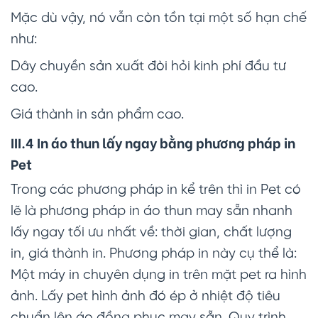
Mặc dù vậy, nó vẫn còn tồn tại một số hạn chế
như:
Dây chuyền sản xuất đòi hỏi kinh phí đầu tư
cao.
Giá thành in sản phẩm cao.
III.4 In áo thun lấy ngay bằng phương pháp in
Pet
Trong các phương pháp in kể trên thì in Pet có
lẽ là phương pháp in áo thun may sẵn nhanh
lấy ngay tối ưu nhất về: thời gian, chất lượng
in, giá thành in. Phương pháp in này cụ thể là:
Một máy in chuyên dụng in trên mặt pet ra hình
ảnh. Lấy pet hình ảnh đó ép ở nhiệt độ tiêu
chuẩn lên áo đồng phục may sẵn. Quy trình