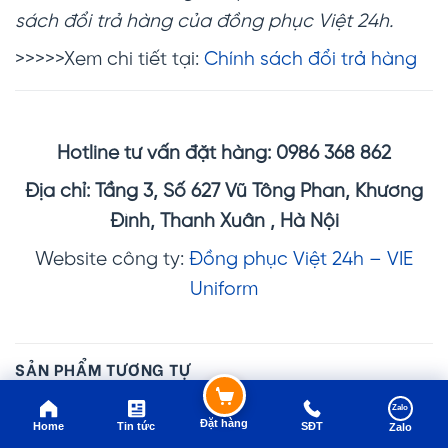
sách đổi trả hàng của đồng phục Việt 24h.
>>>>>Xem chi tiết tại:
Chính sách đổi trả hàng
Hotline tư vấn đặt hàng: 0986 368 862
Địa chỉ: Tầng 3, Số 627 Vũ Tông Phan, Khương
Đình, Thanh Xuân , Hà Nội
Website công ty:
Đồng phục Việt 24h – VIE
Uniform
SẢN PHẨM TƯƠNG TỰ
Zalo
Đặt hàng
Home
Tin tức
SĐT
Zalo