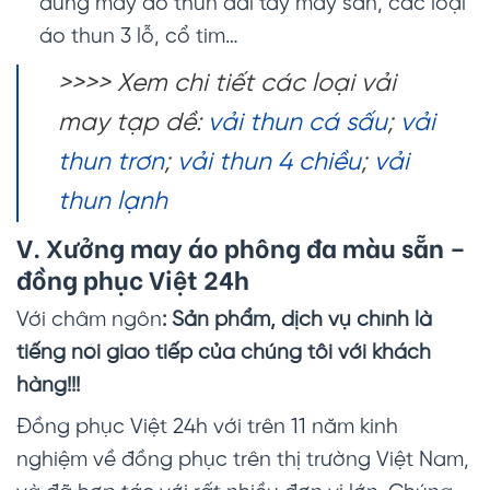
dùng may áo thun dài tay may sẵn, các loại
áo thun 3 lỗ, cổ tim…
>>>> Xem chi tiết các loại vải
may tạp dề:
vải thun cá sấu
;
vải
thun trơn
;
vải thun 4 chiều
;
vải
thun lạnh
V. Xưởng may
áo phông đa màu sẵn
–
đồng phục Việt 24h
Với châm ngôn
: Sản phẩm, dịch vụ chính là
tiếng nói giao tiếp của chúng tôi với khách
hàng!!!
Đồng phục Việt 24h với trên 11 năm kinh
nghiệm về đồng phục trên thị trường Việt Nam,