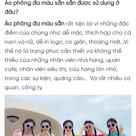
Áo phông đa màu sẵn sẵn
được sử dụng ở
đâu?
Áo phông đa màu sẵn
rất tiện lợi vì những đặc
điểm của chúng như: dễ mặc, thích hợp cho cả
nam và nữ, dễ in logo, co giãn, thoáng mát…Vì
thế nó là trang phục cần thiết và không thể
thiếu của những nhân viên nhà hàng, quán
cafe, nhân viên siêu thị, cửa hàng lớn nhỏ,
trong các sự kiện, quảng cáo… Và rất nhiều cơ
quan, công ty.