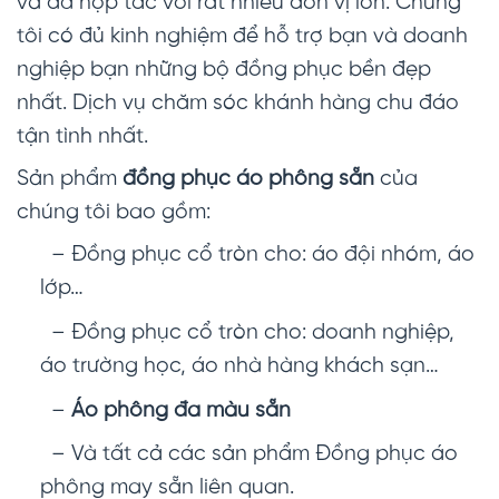
và đã hợp tác với rất nhiều đơn vị lớn. Chúng
tôi có đủ kinh nghiệm để hỗ trợ bạn và doanh
nghiệp bạn những bộ đồng phục bền đẹp
nhất. Dịch vụ chăm sóc khánh hàng chu đáo
tận tình nhất.
Sản phẩm
đồng phục áo phông sẵn
của
chúng tôi bao gồm:
– Đồng phục cổ tròn cho: áo đội nhóm, áo
lớp…
– Đồng phục cổ tròn cho: doanh nghiệp,
áo trường học, áo nhà hàng khách sạn…
–
Áo phông đa màu sẵn
– Và tất cả các sản phẩm Đồng phục áo
phông may sẵn liên quan.