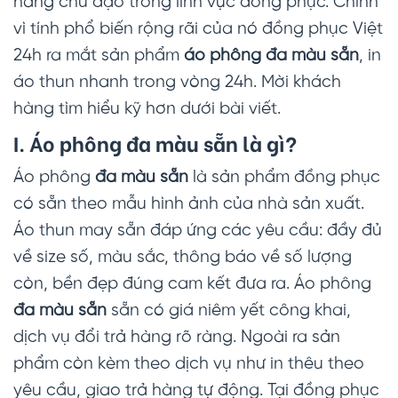
hàng chủ đạo trong lĩnh vực đồng phục. Chính
vì tính phổ biến rộng rãi của nó đồng phục Việt
24h ra mắt sản phẩm
áo phông đa màu sẵn
, in
áo thun nhanh trong vòng 24h. Mời khách
hàng tìm hiểu kỹ hơn dưới bài viết.
I. Áo phông đa màu sẵn là gì?
Áo phông
đa màu sẵn
là sản phẩm đồng phục
có sẵn theo mẫu hình ảnh của nhà sản xuất.
Áo thun may sẵn đáp ứng các yêu cầu: đầy đủ
về size số, màu sắc, thông báo về số lượng
còn, bền đẹp đúng cam kết đưa ra. Áo phông
đa màu sẵn
sẵn có giá niêm yết công khai,
dịch vụ đổi trả hàng rõ ràng. Ngoài ra sản
phẩm còn kèm theo dịch vụ như in thêu theo
yêu cầu, giao trả hàng tự động. Tại đồng phục