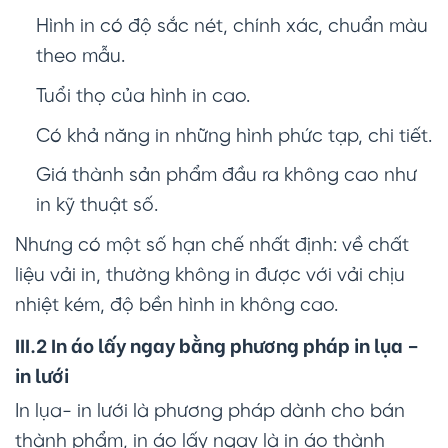
Hình in có độ sắc nét, chính xác, chuẩn màu
theo mẫu.
Tuổi thọ của hình in cao.
Có khả năng in những hình phức tạp, chi tiết.
Giá thành sản phẩm đầu ra không cao như
in kỹ thuật số.
Nhưng có một số hạn chế nhất định: về chất
liệu vải in, thường không in được với vải chịu
nhiệt kém, độ bền hình in không cao.
III.2 In áo lấy ngay bằng phương pháp in lụa –
in lưới
In lụa- in lưới là phương pháp dành cho bán
thành phẩm, in áo lấy ngay là in áo thành